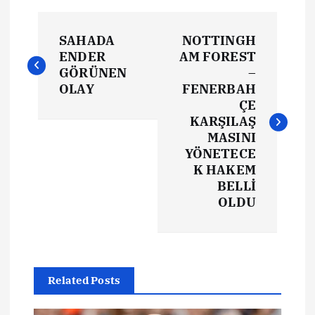
Y
SAHADA
NOTTINGH
a
ENDER
AM FOREST
GÖRÜNEN
–
z
OLAY
FENERBAH
ÇE
ı
KARŞILAŞ
MASINI
YÖNETECE
g
K HAKEM
BELLİ
e
OLDU
z
i
Related Posts
n