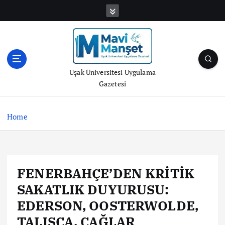
S
k
i
p
t
o
Uşak Üniversitesi Uygulama
c
Gazetesi
o
n
t
Home
e
n
t
FENERBAHÇE’DEN KRİTİK
SAKATLIK DUYURUSU:
EDERSON, OOSTERWOLDE,
TALISCA, ÇAĞLAR