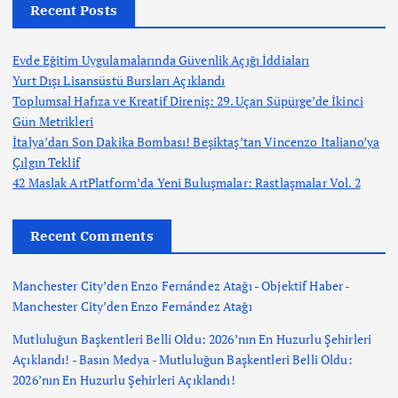
Recent Posts
Evde Eğitim Uygulamalarında Güvenlik Açığı İddiaları
Yurt Dışı Lisansüstü Bursları Açıklandı
Toplumsal Hafıza ve Kreatif Direniş: 29. Uçan Süpürge’de İkinci
Gün Metrikleri
İtalya’dan Son Dakika Bombası! Beşiktaş’tan Vincenzo Italiano’ya
Çılgın Teklif
42 Maslak ArtPlatform’da Yeni Buluşmalar: Rastlaşmalar Vol. 2
Recent Comments
Manchester City’den Enzo Fernández Atağı - Objektif Haber
-
Manchester City’den Enzo Fernández Atağı
Mutluluğun Başkentleri Belli Oldu: 2026’nın En Huzurlu Şehirleri
Açıklandı! - Basın Medya
-
Mutluluğun Başkentleri Belli Oldu:
2026’nın En Huzurlu Şehirleri Açıklandı!