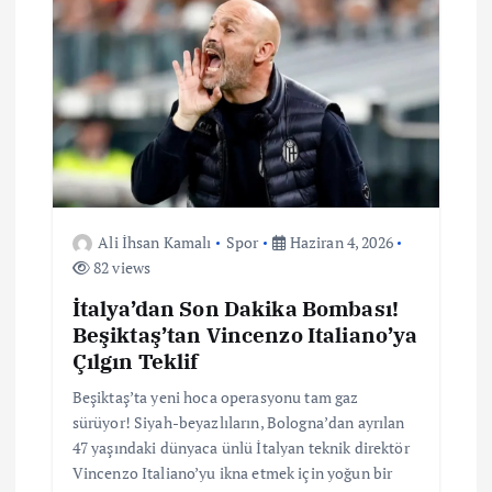
m
e
s
i
Ali İhsan Kamalı
Spor
Haziran 4, 2026
82 views
İtalya’dan Son Dakika Bombası!
Beşiktaş’tan Vincenzo Italiano’ya
Çılgın Teklif
Beşiktaş’ta yeni hoca operasyonu tam gaz
sürüyor! Siyah-beyazlıların, Bologna’dan ayrılan
47 yaşındaki dünyaca ünlü İtalyan teknik direktör
Vincenzo Italiano’yu ikna etmek için yoğun bir