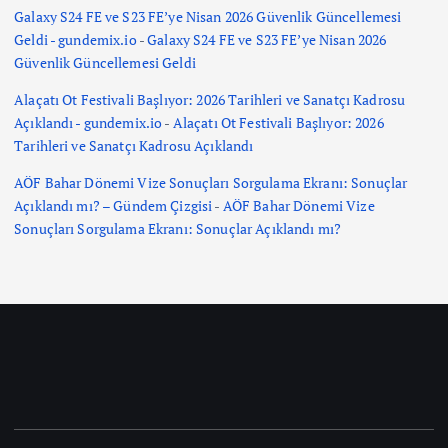
Galaxy S24 FE ve S23 FE’ye Nisan 2026 Güvenlik Güncellemesi
Geldi - gundemix.io
-
Galaxy S24 FE ve S23 FE’ye Nisan 2026
Güvenlik Güncellemesi Geldi
Alaçatı Ot Festivali Başlıyor: 2026 Tarihleri ve Sanatçı Kadrosu
Açıklandı - gundemix.io
-
Alaçatı Ot Festivali Başlıyor: 2026
Tarihleri ve Sanatçı Kadrosu Açıklandı
AÖF Bahar Dönemi Vize Sonuçları Sorgulama Ekranı: Sonuçlar
Açıklandı mı? – Gündem Çizgisi
-
AÖF Bahar Dönemi Vize
Sonuçları Sorgulama Ekranı: Sonuçlar Açıklandı mı?