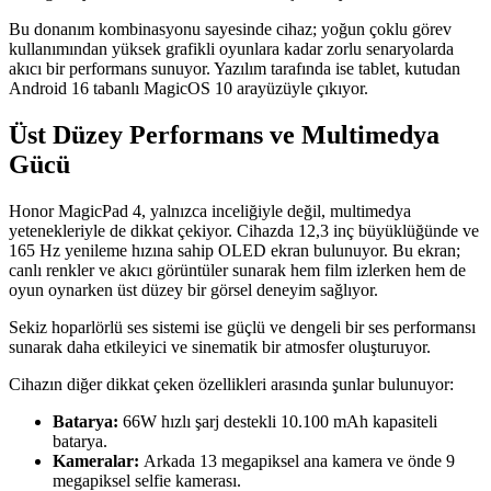
Bu donanım kombinasyonu sayesinde cihaz; yoğun çoklu görev
kullanımından yüksek grafikli oyunlara kadar zorlu senaryolarda
akıcı bir performans sunuyor. Yazılım tarafında ise tablet, kutudan
Android 16 tabanlı MagicOS 10 arayüzüyle çıkıyor.
Üst Düzey Performans ve Multimedya
Gücü
Honor MagicPad 4, yalnızca inceliğiyle değil, multimedya
yetenekleriyle de dikkat çekiyor. Cihazda 12,3 inç büyüklüğünde ve
165 Hz yenileme hızına sahip OLED ekran bulunuyor. Bu ekran;
canlı renkler ve akıcı görüntüler sunarak hem film izlerken hem de
oyun oynarken üst düzey bir görsel deneyim sağlıyor.
Sekiz hoparlörlü ses sistemi ise güçlü ve dengeli bir ses performansı
sunarak daha etkileyici ve sinematik bir atmosfer oluşturuyor.
Cihazın diğer dikkat çeken özellikleri arasında şunlar bulunuyor:
Batarya:
66W hızlı şarj destekli 10.100 mAh kapasiteli
batarya.
Kameralar:
Arkada 13 megapiksel ana kamera ve önde 9
megapiksel selfie kamerası.