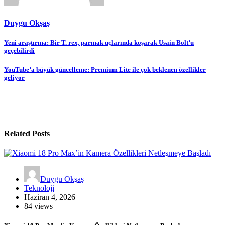
Duygu Okşaş
Yazı
Yeni araştırma: Bir T. rex, parmak uçlarında koşarak Usain Bolt’u
geçebilirdi
gezinmesi
YouTube’a büyük güncelleme: Premium Lite ile çok beklenen özellikler
geliyor
Related Posts
Duygu Okşaş
Teknoloji
Haziran 4, 2026
84 views