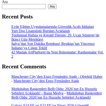
Ara
Ara
Recent Posts
Evde Eğitim Uygulamalarında Güvenlik Açığı İddiaları
Yurt Dışı Lisansüstü Bursları Açıklandı
Toplumsal Hafıza ve Kreatif Direniş: 29. Uçan Süpürge’de
İkinci Gün Metrikleri
İtalya’dan Son Dakika Bombası! Beşiktaş’tan Vincenzo
Italiano’ya Çılgın Teklif
42 Maslak ArtPlatform’da Yeni Buluşmalar: Rastlaşmalar Vol.
2
Recent Comments
Manchester City’den Enzo Fernández Atağı - Objektif Haber
-
Manchester City’den Enzo Fernández Atağı
Mutluluğun Başkentleri Belli Oldu: 2026’nın En Huzurlu
Şehirleri Açıklandı! - Basın Medya
-
Mutluluğun Başkentleri
Belli Oldu: 2026’nın En Huzurlu Şehirleri Açıklandı!
Galaxy S24 FE ve S23 FE’ye Nisan 2026 Güvenlik