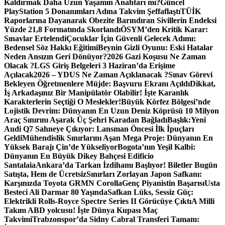
Kaldırmak Daha Uzun Yaşamın Anahtarı mı?
Güncel
PlayStation 5 Donanımları Adına Takvim Şeffaflaştı
TÜİK
Raporlarına Dayanarak Obezite Barındıran Sivillerin Endeksi
Yüzde 21,8 Formatında Skorlandı
ÖSYM’den Kritik Karar:
Sınavlar Ertelendi
Çocuklar İçin Güvenli Gelecek Adımı:
Bedensel Söz Hakkı Eğitimi
Beynin Gizli Oyunu: Eski Hatalar
Neden Ansızın Geri Dönüyor?
2026 Gazi Koşusu Ne Zaman
Olacak ?
LGS Giriş Belgeleri 3 Haziran’da Erişime
Açılacak
2026 – YDUS Ne Zaman Açıklanacak ?
Sınav Görevi
Bekleyen Öğretmenlere Müjde: Başvuru Ekranı Açıldı
Dikkat,
İş Arkadaşınız Bir Manipülatör Olabilir! İşte Karanlık
Karakterlerin Seçtiği O Meslekler!
Büyük Körfez Bölgesi’nde
Lojistik Devrim: Dünyanın En Uzun Deniz Köprüsü 10 Milyon
Araç Sınırını Aşarak Üç Şehri Karadan Bağladı
Başlık:Yeni
Audi Q7 Sahneye Çıkıyor: Lansman Öncesi İlk İpuçları
Geldi
Mühendislik Sınırlarını Aşan Mega Proje: Dünyanın En
Yüksek Barajı Çin’de Yükseliyor
Bogota’nın Yeşil Kalbi:
Dünyanın En Büyük Dikey Bahçesi Edificio
Santalaia
Ankara’da Tarkan İzdihamı Başlıyor! Biletler Bugün
Satışta, Hem de Ücretsiz
Sınırları Zorlayan Japon Safkanı:
Karşınızda Toyota GRMN Corolla
Genç Piyanistin Başarısı
Usta
Besteci Ali Darmar 80 Yaşında
Safkan Lüks, Sessiz Güç:
Elektrikli Rolls-Royce Spectre Series II Görücüye Çıktı
A Milli
Takım ABD yolcusu! İşte Dünya Kupası Maç
Takvimi
Trabzonspor’da Sidny Cabral Transferi Tamam: