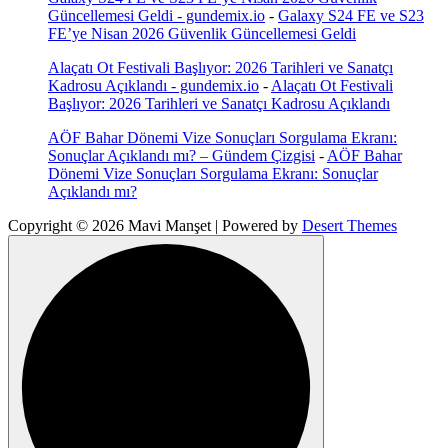
Güncellemesi Geldi - gundemix.io
-
Galaxy S24 FE ve S23
FE’ye Nisan 2026 Güvenlik Güncellemesi Geldi
Alaçatı Ot Festivali Başlıyor: 2026 Tarihleri ve Sanatçı
Kadrosu Açıklandı - gundemix.io
-
Alaçatı Ot Festivali
Başlıyor: 2026 Tarihleri ve Sanatçı Kadrosu Açıklandı
AÖF Bahar Dönemi Vize Sonuçları Sorgulama Ekranı:
Sonuçlar Açıklandı mı? – Gündem Çizgisi
-
AÖF Bahar
Dönemi Vize Sonuçları Sorgulama Ekranı: Sonuçlar
Açıklandı mı?
Copyright © 2026 Mavi Manşet | Powered by
Desert Themes