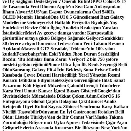
ve Diş Sağlığını Destekleyen 7 Önemli Rutin
OPPO ColorOS 17
ile Tasarımda Yeni Dönem: Apple’ın Sıvı Cam Anlayışından
İlham Alıyor
ASUS’tan E-spor Oyuncularına Özel 540Hz
OLED Monitör Hamlesi
One UI 8.5 Güncellemesi Bazı Galaxy
Modellerine Gelmeyecek
4 Haftalık Periyotta Biyolojik Yaş
Endeksleri Revize Oldu İlginç Analizin Reaksiyon Yaratan
İstatistikleri
Mavi Ay geceye damga vurdu: Kartpostallık
görüntüler ortaya çıktı
6 Bölgeye Sağanak Geliyor:Sıcaklıklar
30 derece artıyor
Domenico Tedesco’nun Yeni Takımı Resmen
Açıklandı
Maserati GT2 Stradale, Tridente’nin 100. yılını
kutladı
Fenerbahçe’nin Eski Yıldızı Jhon Duran Sessizliğini
Bozdu: ‘Bu İddialar Bana Zarar Veriyor!’
2 bin 750 şoföre
mesleki gelişim eğitimi
iPhone Ultra İçin İlk Renk Seçeneği Belli
Oldu
Samsung Galaxy Fit 4 İçin Bekleyiş Sona Eriyor
Tarihi
Kasabada Çevre Düzeni Hareketliliği: Yerel Yönetim Resmi
Korucu İstihdam Ediyor
Koleksiyon Güvenliğinde İhlal: Sanat
Pazarının Kült Figürü Müzeden Çalındı
Dirençli Tümörlere
Karşı Yeni Umut: Kanser İğnesi Başarı Gösterdi
Google’dan
Sivrisineklerle Mücadelede Dikkat Çeken Adım
ColorOS 16
Entegrasyonu Global Çapta Dolaşıma Çıktı
Güncel Analiz
Ketojenik Diyet Rutini Sayısız Zihinsel Sendroma Karşı Kalkan
Niteliği Taşıyabilir
Dünyanın En İyi Gastronomi Rotaları Belli
Oldu: Listede Türkiye’den de Bir Cennet Var!
Maske Takma
Zorunluluğu Bitiyor mu? Uyku Apnesi Tedavisinde Çığır Açan
Gelişme!
Evlerin Arasında Kusursuz Bir İllüzyon: New York’un