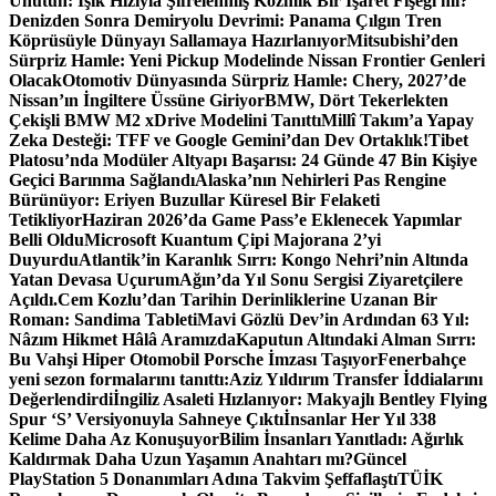
Unutun: Işık Hızıyla Şifrelenmiş Kozmik Bir İşaret Fişeği mi?
Denizden Sonra Demiryolu Devrimi: Panama Çılgın Tren
Köprüsüyle Dünyayı Sallamaya Hazırlanıyor
Mitsubishi’den
Sürpriz Hamle: Yeni Pickup Modelinde Nissan Frontier Genleri
Olacak
Otomotiv Dünyasında Sürpriz Hamle: Chery, 2027’de
Nissan’ın İngiltere Üssüne Giriyor
BMW, Dört Tekerlekten
Çekişli BMW M2 xDrive Modelini Tanıttı
Millî Takım’a Yapay
Zeka Desteği: TFF ve Google Gemini’dan Dev Ortaklık!
Tibet
Platosu’nda Modüler Altyapı Başarısı: 24 Günde 47 Bin Kişiye
Geçici Barınma Sağlandı
Alaska’nın Nehirleri Pas Rengine
Bürünüyor: Eriyen Buzullar Küresel Bir Felaketi
Tetikliyor
Haziran 2026’da Game Pass’e Eklenecek Yapımlar
Belli Oldu
Microsoft Kuantum Çipi Majorana 2’yi
Duyurdu
Atlantik’in Karanlık Sırrı: Kongo Nehri’nin Altında
Yatan Devasa Uçurum
Ağın’da Yıl Sonu Sergisi Ziyaretçilere
Açıldı.
Cem Kozlu’dan Tarihin Derinliklerine Uzanan Bir
Roman: Sandima Tableti
Mavi Gözlü Dev’in Ardından 63 Yıl:
Nâzım Hikmet Hâlâ Aramızda
Kaputun Altındaki Alman Sırrı:
Bu Vahşi Hiper Otomobil Porsche İmzası Taşıyor
Fenerbahçe
yeni sezon formalarını tanıttı:
Aziz Yıldırım Transfer İddialarını
Değerlendirdi
İngiliz Asaleti Hızlanıyor: Makyajlı Bentley Flying
Spur ‘S’ Versiyonuyla Sahneye Çıktı
İnsanlar Her Yıl 338
Kelime Daha Az Konuşuyor
Bilim İnsanları Yanıtladı: Ağırlık
Kaldırmak Daha Uzun Yaşamın Anahtarı mı?
Güncel
PlayStation 5 Donanımları Adına Takvim Şeffaflaştı
TÜİK