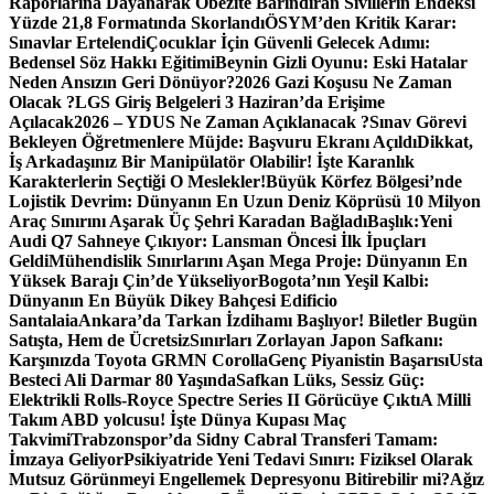
Raporlarına Dayanarak Obezite Barındıran Sivillerin Endeksi
Yüzde 21,8 Formatında Skorlandı
ÖSYM’den Kritik Karar:
Sınavlar Ertelendi
Çocuklar İçin Güvenli Gelecek Adımı:
Bedensel Söz Hakkı Eğitimi
Beynin Gizli Oyunu: Eski Hatalar
Neden Ansızın Geri Dönüyor?
2026 Gazi Koşusu Ne Zaman
Olacak ?
LGS Giriş Belgeleri 3 Haziran’da Erişime
Açılacak
2026 – YDUS Ne Zaman Açıklanacak ?
Sınav Görevi
Bekleyen Öğretmenlere Müjde: Başvuru Ekranı Açıldı
Dikkat,
İş Arkadaşınız Bir Manipülatör Olabilir! İşte Karanlık
Karakterlerin Seçtiği O Meslekler!
Büyük Körfez Bölgesi’nde
Lojistik Devrim: Dünyanın En Uzun Deniz Köprüsü 10 Milyon
Araç Sınırını Aşarak Üç Şehri Karadan Bağladı
Başlık:Yeni
Audi Q7 Sahneye Çıkıyor: Lansman Öncesi İlk İpuçları
Geldi
Mühendislik Sınırlarını Aşan Mega Proje: Dünyanın En
Yüksek Barajı Çin’de Yükseliyor
Bogota’nın Yeşil Kalbi:
Dünyanın En Büyük Dikey Bahçesi Edificio
Santalaia
Ankara’da Tarkan İzdihamı Başlıyor! Biletler Bugün
Satışta, Hem de Ücretsiz
Sınırları Zorlayan Japon Safkanı:
Karşınızda Toyota GRMN Corolla
Genç Piyanistin Başarısı
Usta
Besteci Ali Darmar 80 Yaşında
Safkan Lüks, Sessiz Güç:
Elektrikli Rolls-Royce Spectre Series II Görücüye Çıktı
A Milli
Takım ABD yolcusu! İşte Dünya Kupası Maç
Takvimi
Trabzonspor’da Sidny Cabral Transferi Tamam:
İmzaya Geliyor
Psikiyatride Yeni Tedavi Sınırı: Fiziksel Olarak
Mutsuz Görünmeyi Engellemek Depresyonu Bitirebilir mi?
Ağız