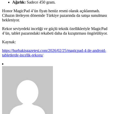
Ağırlık:
Sadece 450 gram.
Honor MagicPad 4’ün fiyatı henüz resmi olarak açıklanmadı.
Cihazın ilerleyen dönemde Türkiye pazarında da satışa sunulması
bekleniyor.
Rekor seviyedeki inceliği ve güçlü teknik özellikleriyle MagicPad
4’ün, tablet pazarındaki rekabeti daha da kızıştırması öngörülüyor.
Kaynak:
https://hurbakisgazetesi.com/2026/02/25/magicpad-4-ile-android-
tabletlerde-incelik-rekoru/