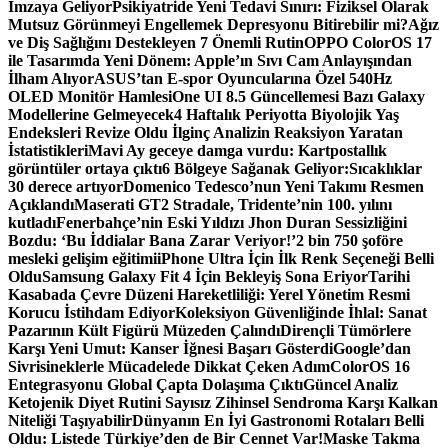
İmzaya Geliyor
Psikiyatride Yeni Tedavi Sınırı: Fiziksel Olarak
Mutsuz Görünmeyi Engellemek Depresyonu Bitirebilir mi?
Ağız
ve Diş Sağlığını Destekleyen 7 Önemli Rutin
OPPO ColorOS 17
ile Tasarımda Yeni Dönem: Apple’ın Sıvı Cam Anlayışından
İlham Alıyor
ASUS’tan E-spor Oyuncularına Özel 540Hz
OLED Monitör Hamlesi
One UI 8.5 Güncellemesi Bazı Galaxy
Modellerine Gelmeyecek
4 Haftalık Periyotta Biyolojik Yaş
Endeksleri Revize Oldu İlginç Analizin Reaksiyon Yaratan
İstatistikleri
Mavi Ay geceye damga vurdu: Kartpostallık
görüntüler ortaya çıktı
6 Bölgeye Sağanak Geliyor:Sıcaklıklar
30 derece artıyor
Domenico Tedesco’nun Yeni Takımı Resmen
Açıklandı
Maserati GT2 Stradale, Tridente’nin 100. yılını
kutladı
Fenerbahçe’nin Eski Yıldızı Jhon Duran Sessizliğini
Bozdu: ‘Bu İddialar Bana Zarar Veriyor!’
2 bin 750 şoföre
mesleki gelişim eğitimi
iPhone Ultra İçin İlk Renk Seçeneği Belli
Oldu
Samsung Galaxy Fit 4 İçin Bekleyiş Sona Eriyor
Tarihi
Kasabada Çevre Düzeni Hareketliliği: Yerel Yönetim Resmi
Korucu İstihdam Ediyor
Koleksiyon Güvenliğinde İhlal: Sanat
Pazarının Kült Figürü Müzeden Çalındı
Dirençli Tümörlere
Karşı Yeni Umut: Kanser İğnesi Başarı Gösterdi
Google’dan
Sivrisineklerle Mücadelede Dikkat Çeken Adım
ColorOS 16
Entegrasyonu Global Çapta Dolaşıma Çıktı
Güncel Analiz
Ketojenik Diyet Rutini Sayısız Zihinsel Sendroma Karşı Kalkan
Niteliği Taşıyabilir
Dünyanın En İyi Gastronomi Rotaları Belli
Oldu: Listede Türkiye’den de Bir Cennet Var!
Maske Takma