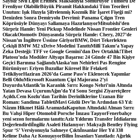
Sayısız Sivil Lipit Eritmek Maksadıyla Sömürüyor Tümörü De
Frenliyor Olabilir
Büyük Piramit Hakkındaki Tüm Teorileri
Unutun: Işık Hızıyla Şifrelenmiş Kozmik Bir İşaret Fişeği mi?
Denizden Sonra Demiryolu Devrimi: Panama Çılgın Tren
Köprüsüyle Dünyayı Sallamaya Hazırlanıyor
Mitsubishi’den
Sürpriz Hamle: Yeni Pickup Modelinde Nissan Frontier Genleri
Olacak
Otomotiv Dünyasında Sürpriz Hamle: Chery, 2027’de
Nissan’ın İngiltere Üssüne Giriyor
BMW, Dört Tekerlekten
Çekişli BMW M2 xDrive Modelini Tanıttı
Millî Takım’a Yapay
Zeka Desteği: TFF ve Google Gemini’dan Dev Ortaklık!
Tibet
Platosu’nda Modüler Altyapı Başarısı: 24 Günde 47 Bin Kişiye
Geçici Barınma Sağlandı
Alaska’nın Nehirleri Pas Rengine
Bürünüyor: Eriyen Buzullar Küresel Bir Felaketi
Tetikliyor
Haziran 2026’da Game Pass’e Eklenecek Yapımlar
Belli Oldu
Microsoft Kuantum Çipi Majorana 2’yi
Duyurdu
Atlantik’in Karanlık Sırrı: Kongo Nehri’nin Altında
Yatan Devasa Uçurum
Ağın’da Yıl Sonu Sergisi Ziyaretçilere
Açıldı.
Cem Kozlu’dan Tarihin Derinliklerine Uzanan Bir
Roman: Sandima Tableti
Mavi Gözlü Dev’in Ardından 63 Yıl:
Nâzım Hikmet Hâlâ Aramızda
Kaputun Altındaki Alman Sırrı:
Bu Vahşi Hiper Otomobil Porsche İmzası Taşıyor
Fenerbahçe
yeni sezon formalarını tanıttı:
Aziz Yıldırım Transfer İddialarını
Değerlendirdi
İngiliz Asaleti Hızlanıyor: Makyajlı Bentley Flying
Spur ‘S’ Versiyonuyla Sahneye Çıktı
İnsanlar Her Yıl 338
Kelime Daha Az Konuşuyor
Bilim İnsanları Yanıtladı: Ağırlık