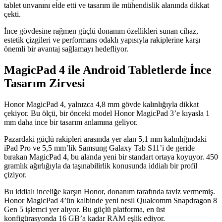
tablet unvanını elde etti ve tasarım ile mühendislik alanında dikkat
çekti.
İnce gövdesine rağmen güçlü donanım özellikleri sunan cihaz,
estetik çizgileri ve performans odaklı yapısıyla rakiplerine karşı
önemli bir avantaj sağlamayı hedefliyor.
MagicPad 4 ile Android Tabletlerde İnce
Tasarım Zirvesi
Honor MagicPad 4, yalnızca 4,8 mm gövde kalınlığıyla dikkat
çekiyor. Bu ölçü, bir önceki model Honor MagicPad 3’e kıyasla 1
mm daha ince bir tasarım anlamına geliyor.
Pazardaki güçlü rakipleri arasında yer alan 5,1 mm kalınlığındaki
iPad Pro ve 5,5 mm’lik Samsung Galaxy Tab S11’i de geride
bırakan MagicPad 4, bu alanda yeni bir standart ortaya koyuyor. 450
gramlık ağırlığıyla da taşınabilirlik konusunda iddialı bir profil
çiziyor.
Bu iddialı inceliğe karşın Honor, donanım tarafında taviz vermemiş.
Honor MagicPad 4’ün kalbinde yeni nesil Qualcomm Snapdragon 8
Gen 5 işlemci yer alıyor. Bu güçlü platforma, en üst
konfigürasyonda 16 GB’a kadar RAM eşlik ediyor.