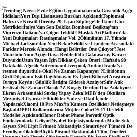
Skip
to
Trending News:
Evde Eğitim Uygulamalarında Güvenlik Açığı
content
İddiaları
Yurt Dışı Lisansüstü Bursları Açıklandı
Toplumsal
Hafıza ve Kreatif Direniş: 29. Uçan Süpürge’de İkinci Gün
Metrikleri
İtalya’dan Son Dakika Bombası! Beşiktaş’tan
Vincenzo Italiano’ya Çılgın Teklif
42 Maslak ArtPlatform’da
Yeni Buluşmalar: Rastlaşmalar Vol. 2
Ölümünün 17. Yılında
Michael Jackson’dan Yeni Rekor
Selülit ve Lipödem Arasındaki
Farklar Mercek Altında: Hangi Belirtiler Öne Çıkıyor?
Jose
Mourinho’nun Açtığı Dava Reddedildi: Galatasaray Kararı
Duyurdu
Uzun Yaşam İçin Dikkat Çeken Öneri: Haftada 90
Dakikalık Ağırlık Antrenmanı
Liverpool, Andoni Iraola’yı
resmen duyurdu!
e-Okul Ne Zaman Kapanıyor ?
Libidonun
Gizli Düşmanı: Eşit Dağıtılmayan Ev İşleri!
Bilimsel Araştırma
Ortaya Koydu: Günlük İletişim Giderek Azalıyor
Sıfır Atık
Festivali Ne Zaman Olacak ?
Z Kuşağı Derdini Ona Anlatıyor:
Ekran Arkasındaki Sırdaş Yapay Zeka!
MEB’den Okullara
Mezuniyet Uyarısı: Etkinlikler Sade ve Okul İçinde
Yapılacak
Xiaomi 18 Pro Max’in Kamera Özellikleri Netleşmeye
Başladı
OPPO Kullanıcılarına Müjde: ColorOS 17 Destekli
Modeller Açıklandı
Honor Robot Phone İnovatif Optik
Fonksiyonlarla Geliyor
Diyabet Enjeksiyonlarında Majör Şok
Sayısız Sivil Lipit Eritmek Maksadıyla Sömürüyor Tümörü De
Frenliyor Olabilir
Büyük Piramit Hakkındaki Tüm Teorileri