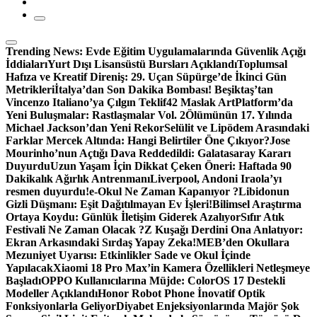
Trending News:
Evde Eğitim Uygulamalarında Güvenlik Açığı
İddiaları
Yurt Dışı Lisansüstü Bursları Açıklandı
Toplumsal
Hafıza ve Kreatif Direniş: 29. Uçan Süpürge’de İkinci Gün
Metrikleri
İtalya’dan Son Dakika Bombası! Beşiktaş’tan
Vincenzo Italiano’ya Çılgın Teklif
42 Maslak ArtPlatform’da
Yeni Buluşmalar: Rastlaşmalar Vol. 2
Ölümünün 17. Yılında
Michael Jackson’dan Yeni Rekor
Selülit ve Lipödem Arasındaki
Farklar Mercek Altında: Hangi Belirtiler Öne Çıkıyor?
Jose
Mourinho’nun Açtığı Dava Reddedildi: Galatasaray Kararı
Duyurdu
Uzun Yaşam İçin Dikkat Çeken Öneri: Haftada 90
Dakikalık Ağırlık Antrenmanı
Liverpool, Andoni Iraola’yı
resmen duyurdu!
e-Okul Ne Zaman Kapanıyor ?
Libidonun
Gizli Düşmanı: Eşit Dağıtılmayan Ev İşleri!
Bilimsel Araştırma
Ortaya Koydu: Günlük İletişim Giderek Azalıyor
Sıfır Atık
Festivali Ne Zaman Olacak ?
Z Kuşağı Derdini Ona Anlatıyor:
Ekran Arkasındaki Sırdaş Yapay Zeka!
MEB’den Okullara
Mezuniyet Uyarısı: Etkinlikler Sade ve Okul İçinde
Yapılacak
Xiaomi 18 Pro Max’in Kamera Özellikleri Netleşmeye
Başladı
OPPO Kullanıcılarına Müjde: ColorOS 17 Destekli
Modeller Açıklandı
Honor Robot Phone İnovatif Optik
Fonksiyonlarla Geliyor
Diyabet Enjeksiyonlarında Majör Şok