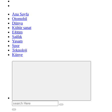
Ana Sayfa
Otomobil
Dünya
Kültür sanat
Eğitim
Sağlık
Yaşam
Spor
Teknoloji
Künye
Search
for: