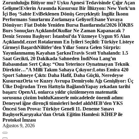
Zorunluluğu Bitiyor mu? Uyku Apnesi Tedavisinde Çığır Açan
Gelişme!
Evlerin Arasında Kusursuz Bir İllüzyon: New York’un
İçi Boş ‘Sahte Evi
Beklenen Dönüş Gerçekleşti: İngiliz İkonu
Performans Sınırlarını Zorlamaya Geliyor
Efsane Yuvaya
Dönüyor: Fiat Doblo Yeniden Bursa Bantlarında!
2026 İÖKBS
Burs Sonuçları Açıklandı
Okullar Ne Zaman Kapanacak ?
Deniz Sezonu Başlıyor: İstanbul’da Yüzmeye Uygun 95 Alan
Açıklandı
Lezzet Rotalarının En İyileri Seçildi: Türkiye Listeye
Girmeyi Başardı
Nilüfer’den Yıllar Sonra Gelen Sürpriz:
Yayınlanmamış Kayahan Şarkısı
Travis Scott Yuhalandı: 1.5
Saat Gecikti, 20 Dakikada Sahneden İndi
Noa Lang’ın
Babasından Sert Çıkış: “Onu Yeterince Oynatmayan Teknik
Direktör…”
A Milli Takım Sahaya Çıkıyor:
Lotus Emira 420
Sport Sahneye Çıktı: Daha Hafif, Daha Güçlü, Neredeyse
Kusursuz
Orta ve Kuzey Avrupa Demiryolu Ağı Genişliyor: Üç
Ülke Doğrudan Tren Hattıyla Bağlandı
Yapay zekadan tarihi
başarı: OpenAI, onlarca yıldır çözülemeyen matematik
sorusuna çözüm buldu
Kanserle mücadelede önemli adım:
Deneysel iğne dirençli tümörleri hedef aldı
MEB’den YKS
Öncesi Son Prova: Türkiye Geneli 11. Deneme Sınavı
Başlıyor
Karşıyaka’dan Ortak Eğitim Hamlesi: KİHEP ile
Protokol İmzası
Ağustos 9, 2026