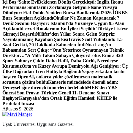
İçi Boş ‘Sahte Evi
Beklenen Dönüş Gerçekleşti: İngiliz İkonu
Performans Sınırlarını Zorlamaya Geliyor
Efsane Yuvaya
Dönüyor: Fiat Doblo Yeniden Bursa Bantlarında!
2026 İÖKBS
Burs Sonuçları Açıklandı
Okullar Ne Zaman Kapanacak ?
Deniz Sezonu Başlıyor: İstanbul’da Yüzmeye Uygun 95 Alan
Açıklandı
Lezzet Rotalarının En İyileri Seçildi: Türkiye Listeye
Girmeyi Başardı
Nilüfer’den Yıllar Sonra Gelen Sürpriz:
Yayınlanmamış Kayahan Şarkısı
Travis Scott Yuhalandı: 1.5
Saat Gecikti, 20 Dakikada Sahneden İndi
Noa Lang’ın
Babasından Sert Çıkış: “Onu Yeterince Oynatmayan Teknik
Direktör…”
A Milli Takım Sahaya Çıkıyor:
Lotus Emira 420
Sport Sahneye Çıktı: Daha Hafif, Daha Güçlü, Neredeyse
Kusursuz
Orta ve Kuzey Avrupa Demiryolu Ağı Genişliyor: Üç
Ülke Doğrudan Tren Hattıyla Bağlandı
Yapay zekadan tarihi
başarı: OpenAI, onlarca yıldır çözülemeyen matematik
sorusuna çözüm buldu
Kanserle mücadelede önemli adım:
Deneysel iğne dirençli tümörleri hedef aldı
MEB’den YKS
Öncesi Son Prova: Türkiye Geneli 11. Deneme Sınavı
Başlıyor
Karşıyaka’dan Ortak Eğitim Hamlesi: KİHEP ile
Protokol İmzası
Ağustos 9, 2026
Uşak Üniversitesi Uygulama Gazetesi