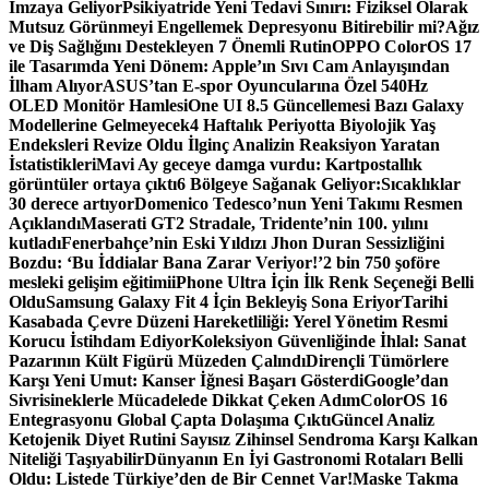
İmzaya Geliyor
Psikiyatride Yeni Tedavi Sınırı: Fiziksel Olarak
Mutsuz Görünmeyi Engellemek Depresyonu Bitirebilir mi?
Ağız
ve Diş Sağlığını Destekleyen 7 Önemli Rutin
OPPO ColorOS 17
ile Tasarımda Yeni Dönem: Apple’ın Sıvı Cam Anlayışından
İlham Alıyor
ASUS’tan E-spor Oyuncularına Özel 540Hz
OLED Monitör Hamlesi
One UI 8.5 Güncellemesi Bazı Galaxy
Modellerine Gelmeyecek
4 Haftalık Periyotta Biyolojik Yaş
Endeksleri Revize Oldu İlginç Analizin Reaksiyon Yaratan
İstatistikleri
Mavi Ay geceye damga vurdu: Kartpostallık
görüntüler ortaya çıktı
6 Bölgeye Sağanak Geliyor:Sıcaklıklar
30 derece artıyor
Domenico Tedesco’nun Yeni Takımı Resmen
Açıklandı
Maserati GT2 Stradale, Tridente’nin 100. yılını
kutladı
Fenerbahçe’nin Eski Yıldızı Jhon Duran Sessizliğini
Bozdu: ‘Bu İddialar Bana Zarar Veriyor!’
2 bin 750 şoföre
mesleki gelişim eğitimi
iPhone Ultra İçin İlk Renk Seçeneği Belli
Oldu
Samsung Galaxy Fit 4 İçin Bekleyiş Sona Eriyor
Tarihi
Kasabada Çevre Düzeni Hareketliliği: Yerel Yönetim Resmi
Korucu İstihdam Ediyor
Koleksiyon Güvenliğinde İhlal: Sanat
Pazarının Kült Figürü Müzeden Çalındı
Dirençli Tümörlere
Karşı Yeni Umut: Kanser İğnesi Başarı Gösterdi
Google’dan
Sivrisineklerle Mücadelede Dikkat Çeken Adım
ColorOS 16
Entegrasyonu Global Çapta Dolaşıma Çıktı
Güncel Analiz
Ketojenik Diyet Rutini Sayısız Zihinsel Sendroma Karşı Kalkan
Niteliği Taşıyabilir
Dünyanın En İyi Gastronomi Rotaları Belli
Oldu: Listede Türkiye’den de Bir Cennet Var!
Maske Takma