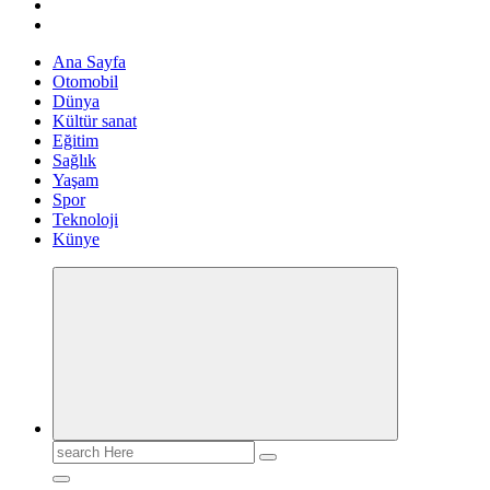
Ana Sayfa
Otomobil
Dünya
Kültür sanat
Eğitim
Sağlık
Yaşam
Spor
Teknoloji
Künye
Search
for: