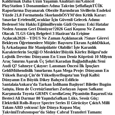
Kaldırmak Daha Uzun Yaşamın Anahtarı mı?
Güncel
PlayStation 5 Donanımları Adına Takvim Şeffaflaştı
TÜİK
Raporlarına Dayanarak Obezite Barındıran Sivillerin Endeksi
Yüzde 21,8 Formatında Skorlandı
ÖSYM’den Kritik Karar:
Sınavlar Ertelendi
Çocuklar İçin Güvenli Gelecek Adımı:
Bedensel Söz Hakkı Eğitimi
Beynin Gizli Oyunu: Eski Hatalar
Neden Ansızın Geri Dönüyor?
2026 Gazi Koşusu Ne Zaman
Olacak ?
LGS Giriş Belgeleri 3 Haziran’da Erişime
Açılacak
2026 – YDUS Ne Zaman Açıklanacak ?
Sınav Görevi
Bekleyen Öğretmenlere Müjde: Başvuru Ekranı Açıldı
Dikkat,
İş Arkadaşınız Bir Manipülatör Olabilir! İşte Karanlık
Karakterlerin Seçtiği O Meslekler!
Büyük Körfez Bölgesi’nde
Lojistik Devrim: Dünyanın En Uzun Deniz Köprüsü 10 Milyon
Araç Sınırını Aşarak Üç Şehri Karadan Bağladı
Başlık:Yeni
Audi Q7 Sahneye Çıkıyor: Lansman Öncesi İlk İpuçları
Geldi
Mühendislik Sınırlarını Aşan Mega Proje: Dünyanın En
Yüksek Barajı Çin’de Yükseliyor
Bogota’nın Yeşil Kalbi:
Dünyanın En Büyük Dikey Bahçesi Edificio
Santalaia
Ankara’da Tarkan İzdihamı Başlıyor! Biletler Bugün
Satışta, Hem de Ücretsiz
Sınırları Zorlayan Japon Safkanı:
Karşınızda Toyota GRMN Corolla
Genç Piyanistin Başarısı
Usta
Besteci Ali Darmar 80 Yaşında
Safkan Lüks, Sessiz Güç:
Elektrikli Rolls-Royce Spectre Series II Görücüye Çıktı
A Milli
Takım ABD yolcusu! İşte Dünya Kupası Maç
Takvimi
Trabzonspor’da Sidny Cabral Transferi Tamam: