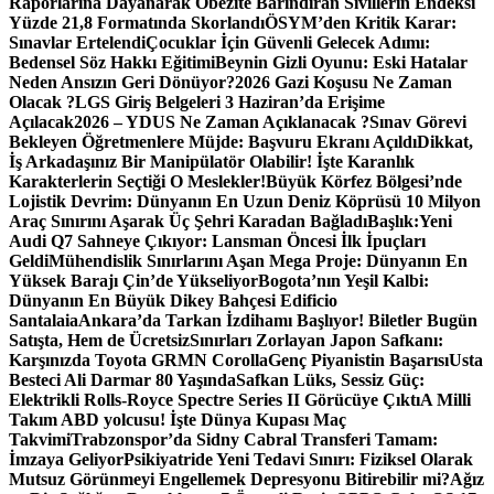
Raporlarına Dayanarak Obezite Barındıran Sivillerin Endeksi
Yüzde 21,8 Formatında Skorlandı
ÖSYM’den Kritik Karar:
Sınavlar Ertelendi
Çocuklar İçin Güvenli Gelecek Adımı:
Bedensel Söz Hakkı Eğitimi
Beynin Gizli Oyunu: Eski Hatalar
Neden Ansızın Geri Dönüyor?
2026 Gazi Koşusu Ne Zaman
Olacak ?
LGS Giriş Belgeleri 3 Haziran’da Erişime
Açılacak
2026 – YDUS Ne Zaman Açıklanacak ?
Sınav Görevi
Bekleyen Öğretmenlere Müjde: Başvuru Ekranı Açıldı
Dikkat,
İş Arkadaşınız Bir Manipülatör Olabilir! İşte Karanlık
Karakterlerin Seçtiği O Meslekler!
Büyük Körfez Bölgesi’nde
Lojistik Devrim: Dünyanın En Uzun Deniz Köprüsü 10 Milyon
Araç Sınırını Aşarak Üç Şehri Karadan Bağladı
Başlık:Yeni
Audi Q7 Sahneye Çıkıyor: Lansman Öncesi İlk İpuçları
Geldi
Mühendislik Sınırlarını Aşan Mega Proje: Dünyanın En
Yüksek Barajı Çin’de Yükseliyor
Bogota’nın Yeşil Kalbi:
Dünyanın En Büyük Dikey Bahçesi Edificio
Santalaia
Ankara’da Tarkan İzdihamı Başlıyor! Biletler Bugün
Satışta, Hem de Ücretsiz
Sınırları Zorlayan Japon Safkanı:
Karşınızda Toyota GRMN Corolla
Genç Piyanistin Başarısı
Usta
Besteci Ali Darmar 80 Yaşında
Safkan Lüks, Sessiz Güç:
Elektrikli Rolls-Royce Spectre Series II Görücüye Çıktı
A Milli
Takım ABD yolcusu! İşte Dünya Kupası Maç
Takvimi
Trabzonspor’da Sidny Cabral Transferi Tamam:
İmzaya Geliyor
Psikiyatride Yeni Tedavi Sınırı: Fiziksel Olarak
Mutsuz Görünmeyi Engellemek Depresyonu Bitirebilir mi?
Ağız