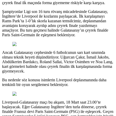
çeyrek final ilk maçında forma giyememe riskiyle karşı karşıya.
Şampiyonlar Ligi son 16 turu rövanş mücadelesinde Galatasaray,
İngiltere’de Liverpool ile kozlarını paylaşacak. İlk karşılaşmayı
Rams Park’ta 1-0’lık skorla kazanan temsilcimiz, deplasmandan
avantajını koruyarak ayrılıp adını çeyrek finale yazdırmayı
amaçlıyor. Bu turu geçmesi halinde Galatasaray’ın çeyrek finalde
Paris Saint-Germain ile eşleşmesi bekleniyor.
Ancak Galatasaray cephesinde 6 futbolcunun sarı kart sınırında
olması teknik heyeti düşündürüyor. Uğurcan Çakır, İsmail Jakobs,
Abdülkerim Bardakcı, Roland Sallai, Victor Osimhen ve Noa Lang,
kart görmeleri halinde olası çeyrek finalin ilk karşılaşmasında forma
giyemeyecek.
Bu nedenle söz konusu isimlerin Liverpool deplasmanında daha
temkinli bir oyun sergilemesi bekleniyor.
Liverpool-Galatasaray maçı bu akşam, 18 Mart saat 23.00’te
başlayacak. Eğer Galatasaray İngiltere’den turla dönerse, çeyrek
finalde Fransız devi Paris Saint-Germain (PSG) ile eşleşecek. Geçen