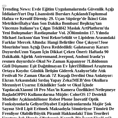
Skip
to
Trending News:
Evde Eğitim Uygulamalarında Güvenlik Açığı
content
İddiaları
Yurt Dışı Lisansüstü Bursları Açıklandı
Toplumsal
Hafıza ve Kreatif Direniş: 29. Uçan Süpürge’de İkinci Gün
Metrikleri
İtalya’dan Son Dakika Bombası! Beşiktaş’tan
Vincenzo Italiano’ya Çılgın Teklif
42 Maslak ArtPlatform’da
Yeni Buluşmalar: Rastlaşmalar Vol. 2
Ölümünün 17. Yılında
Michael Jackson’dan Yeni Rekor
Selülit ve Lipödem Arasındaki
Farklar Mercek Altında: Hangi Belirtiler Öne Çıkıyor?
Jose
Mourinho’nun Açtığı Dava Reddedildi: Galatasaray Kararı
Duyurdu
Uzun Yaşam İçin Dikkat Çeken Öneri: Haftada 90
Dakikalık Ağırlık Antrenmanı
Liverpool, Andoni Iraola’yı
resmen duyurdu!
e-Okul Ne Zaman Kapanıyor ?
Libidonun
Gizli Düşmanı: Eşit Dağıtılmayan Ev İşleri!
Bilimsel Araştırma
Ortaya Koydu: Günlük İletişim Giderek Azalıyor
Sıfır Atık
Festivali Ne Zaman Olacak ?
Z Kuşağı Derdini Ona Anlatıyor:
Ekran Arkasındaki Sırdaş Yapay Zeka!
MEB’den Okullara
Mezuniyet Uyarısı: Etkinlikler Sade ve Okul İçinde
Yapılacak
Xiaomi 18 Pro Max’in Kamera Özellikleri Netleşmeye
Başladı
OPPO Kullanıcılarına Müjde: ColorOS 17 Destekli
Modeller Açıklandı
Honor Robot Phone İnovatif Optik
Fonksiyonlarla Geliyor
Diyabet Enjeksiyonlarında Majör Şok
Sayısız Sivil Lipit Eritmek Maksadıyla Sömürüyor Tümörü De
Frenliyor Olabilir
Büyük Piramit Hakkındaki Tüm Teorileri