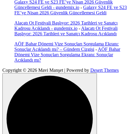
Galaxy S24 FE ve S23 FE’ye Nisan 2026 Güvenlik
Güncellemesi Geldi - gundemix.io
-
Galaxy S24 FE ve S23
FE’ye Nisan 2026 Güvenlik Güncellemesi Geldi
Alaçatı Ot Festivali Başlıyor: 2026 Tarihleri ve Sanatçı
Kadrosu Açıklandı - gundemix.io
-
Alaçatı Ot Festivali
Başlıyor: 2026 Tarihleri ve Sanatçı Kadrosu Açıklandı
AÖF Bahar Dönemi Vize Sonuçları Sorgulama Ekranı:
Sonuçlar Açıklandı mı? – Gündem Çizgisi
-
AÖF Bahar
Dönemi Vize Sonuçları Sorgulama Ekranı: Sonuçlar
Açıklandı mı?
Copyright © 2026 Mavi Manşet | Powered by
Desert Themes