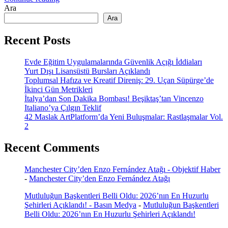
Ara
Ara
Recent Posts
Evde Eğitim Uygulamalarında Güvenlik Açığı İddiaları
Yurt Dışı Lisansüstü Bursları Açıklandı
Toplumsal Hafıza ve Kreatif Direniş: 29. Uçan Süpürge’de
İkinci Gün Metrikleri
İtalya’dan Son Dakika Bombası! Beşiktaş’tan Vincenzo
Italiano’ya Çılgın Teklif
42 Maslak ArtPlatform’da Yeni Buluşmalar: Rastlaşmalar Vol.
2
Recent Comments
Manchester City’den Enzo Fernández Atağı - Objektif Haber
-
Manchester City’den Enzo Fernández Atağı
Mutluluğun Başkentleri Belli Oldu: 2026’nın En Huzurlu
Şehirleri Açıklandı! - Basın Medya
-
Mutluluğun Başkentleri
Belli Oldu: 2026’nın En Huzurlu Şehirleri Açıklandı!