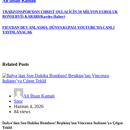
Ali İhsan Kamalı
Yazı
TRABZONSPOR’DAN CHRIST OULAI İÇİN 50 MİLYON EUROLUK
BONSERVİS KARARI(Kardeş Haber)
gezinmesi
FIFA’DAN DEV ANLAŞMA: DÜNYA KUPASI YOUTUBE’DA CANLI
YAYINLANACAK
Related Posts
Ali İhsan Kamalı
Spor
Haziran 4, 2026
84 views
İtalya’dan Son Dakika Bombası! Beşiktaş’tan Vincenzo Italiano’ya Çılgın
Teklif