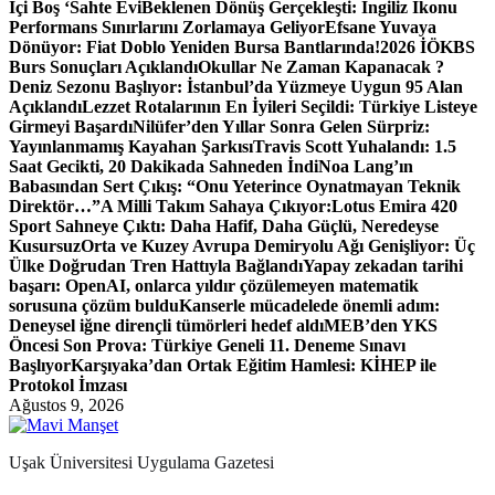
İçi Boş ‘Sahte Evi
Beklenen Dönüş Gerçekleşti: İngiliz İkonu
Performans Sınırlarını Zorlamaya Geliyor
Efsane Yuvaya
Dönüyor: Fiat Doblo Yeniden Bursa Bantlarında!
2026 İÖKBS
Burs Sonuçları Açıklandı
Okullar Ne Zaman Kapanacak ?
Deniz Sezonu Başlıyor: İstanbul’da Yüzmeye Uygun 95 Alan
Açıklandı
Lezzet Rotalarının En İyileri Seçildi: Türkiye Listeye
Girmeyi Başardı
Nilüfer’den Yıllar Sonra Gelen Sürpriz:
Yayınlanmamış Kayahan Şarkısı
Travis Scott Yuhalandı: 1.5
Saat Gecikti, 20 Dakikada Sahneden İndi
Noa Lang’ın
Babasından Sert Çıkış: “Onu Yeterince Oynatmayan Teknik
Direktör…”
A Milli Takım Sahaya Çıkıyor:
Lotus Emira 420
Sport Sahneye Çıktı: Daha Hafif, Daha Güçlü, Neredeyse
Kusursuz
Orta ve Kuzey Avrupa Demiryolu Ağı Genişliyor: Üç
Ülke Doğrudan Tren Hattıyla Bağlandı
Yapay zekadan tarihi
başarı: OpenAI, onlarca yıldır çözülemeyen matematik
sorusuna çözüm buldu
Kanserle mücadelede önemli adım:
Deneysel iğne dirençli tümörleri hedef aldı
MEB’den YKS
Öncesi Son Prova: Türkiye Geneli 11. Deneme Sınavı
Başlıyor
Karşıyaka’dan Ortak Eğitim Hamlesi: KİHEP ile
Protokol İmzası
Ağustos 9, 2026
Uşak Üniversitesi Uygulama Gazetesi