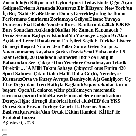
Zorunluluğu Bitiyor mu? Uyku Apnesi Tedavisinde Çığır Açan
Gelişme!
Evlerin Arasında Kusursuz Bir İllüzyon: New York’un
İçi Boş ‘Sahte Evi
Beklenen Dönüş Gerçekleşti: İngiliz İkonu
Performans Sınırlarını Zorlamaya Geliyor
Efsane Yuvaya
Dönüyor: Fiat Doblo Yeniden Bursa Bantlarında!
2026 İÖKBS
Burs Sonuçları Açıklandı
Okullar Ne Zaman Kapanacak ?
Deniz Sezonu Başlıyor: İstanbul’da Yüzmeye Uygun 95 Alan
Açıklandı
Lezzet Rotalarının En İyileri Seçildi: Türkiye Listeye
Girmeyi Başardı
Nilüfer’den Yıllar Sonra Gelen Sürpriz:
Yayınlanmamış Kayahan Şarkısı
Travis Scott Yuhalandı: 1.5
Saat Gecikti, 20 Dakikada Sahneden İndi
Noa Lang’ın
Babasından Sert Çıkış: “Onu Yeterince Oynatmayan Teknik
Direktör…”
A Milli Takım Sahaya Çıkıyor:
Lotus Emira 420
Sport Sahneye Çıktı: Daha Hafif, Daha Güçlü, Neredeyse
Kusursuz
Orta ve Kuzey Avrupa Demiryolu Ağı Genişliyor: Üç
Ülke Doğrudan Tren Hattıyla Bağlandı
Yapay zekadan tarihi
başarı: OpenAI, onlarca yıldır çözülemeyen matematik
sorusuna çözüm buldu
Kanserle mücadelede önemli adım:
Deneysel iğne dirençli tümörleri hedef aldı
MEB’den YKS
Öncesi Son Prova: Türkiye Geneli 11. Deneme Sınavı
Başlıyor
Karşıyaka’dan Ortak Eğitim Hamlesi: KİHEP ile
Protokol İmzası
Ağustos 9, 2026