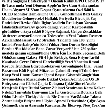
ve Diş Sağlığını Destekleyen 7 Önemli Rutin
OPPO ColorOS 17
ile Tasarımda Yeni Dönem: Apple’ın Sıvı Cam Anlayışından
İlham Alıyor
ASUS’tan E-spor Oyuncularına Özel 540Hz
OLED Monitör Hamlesi
One UI 8.5 Güncellemesi Bazı Galaxy
Modellerine Gelmeyecek
4 Haftalık Periyotta Biyolojik Yaş
Endeksleri Revize Oldu İlginç Analizin Reaksiyon Yaratan
İstatistikleri
Mavi Ay geceye damga vurdu: Kartpostallık
görüntüler ortaya çıktı
6 Bölgeye Sağanak Geliyor:Sıcaklıklar
30 derece artıyor
Domenico Tedesco’nun Yeni Takımı Resmen
Açıklandı
Maserati GT2 Stradale, Tridente’nin 100. yılını
kutladı
Fenerbahçe’nin Eski Yıldızı Jhon Duran Sessizliğini
Bozdu: ‘Bu İddialar Bana Zarar Veriyor!’
2 bin 750 şoföre
mesleki gelişim eğitimi
iPhone Ultra İçin İlk Renk Seçeneği Belli
Oldu
Samsung Galaxy Fit 4 İçin Bekleyiş Sona Eriyor
Tarihi
Kasabada Çevre Düzeni Hareketliliği: Yerel Yönetim Resmi
Korucu İstihdam Ediyor
Koleksiyon Güvenliğinde İhlal: Sanat
Pazarının Kült Figürü Müzeden Çalındı
Dirençli Tümörlere
Karşı Yeni Umut: Kanser İğnesi Başarı Gösterdi
Google’dan
Sivrisineklerle Mücadelede Dikkat Çeken Adım
ColorOS 16
Entegrasyonu Global Çapta Dolaşıma Çıktı
Güncel Analiz
Ketojenik Diyet Rutini Sayısız Zihinsel Sendroma Karşı Kalkan
Niteliği Taşıyabilir
Dünyanın En İyi Gastronomi Rotaları Belli
Oldu: Listede Türkiye’den de Bir Cennet Var!
Maske Takma
Zorunluluğu Bitiyor mu? Uyku Apnesi Tedavisinde Çığır Açan
Gelişme!
Evlerin Arasında Kusursuz Bir İllüzyon: New York’un