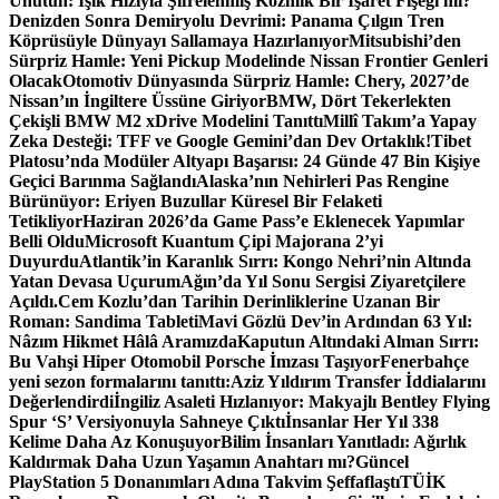
Unutun: Işık Hızıyla Şifrelenmiş Kozmik Bir İşaret Fişeği mi?
Denizden Sonra Demiryolu Devrimi: Panama Çılgın Tren
Köprüsüyle Dünyayı Sallamaya Hazırlanıyor
Mitsubishi’den
Sürpriz Hamle: Yeni Pickup Modelinde Nissan Frontier Genleri
Olacak
Otomotiv Dünyasında Sürpriz Hamle: Chery, 2027’de
Nissan’ın İngiltere Üssüne Giriyor
BMW, Dört Tekerlekten
Çekişli BMW M2 xDrive Modelini Tanıttı
Millî Takım’a Yapay
Zeka Desteği: TFF ve Google Gemini’dan Dev Ortaklık!
Tibet
Platosu’nda Modüler Altyapı Başarısı: 24 Günde 47 Bin Kişiye
Geçici Barınma Sağlandı
Alaska’nın Nehirleri Pas Rengine
Bürünüyor: Eriyen Buzullar Küresel Bir Felaketi
Tetikliyor
Haziran 2026’da Game Pass’e Eklenecek Yapımlar
Belli Oldu
Microsoft Kuantum Çipi Majorana 2’yi
Duyurdu
Atlantik’in Karanlık Sırrı: Kongo Nehri’nin Altında
Yatan Devasa Uçurum
Ağın’da Yıl Sonu Sergisi Ziyaretçilere
Açıldı.
Cem Kozlu’dan Tarihin Derinliklerine Uzanan Bir
Roman: Sandima Tableti
Mavi Gözlü Dev’in Ardından 63 Yıl:
Nâzım Hikmet Hâlâ Aramızda
Kaputun Altındaki Alman Sırrı:
Bu Vahşi Hiper Otomobil Porsche İmzası Taşıyor
Fenerbahçe
yeni sezon formalarını tanıttı:
Aziz Yıldırım Transfer İddialarını
Değerlendirdi
İngiliz Asaleti Hızlanıyor: Makyajlı Bentley Flying
Spur ‘S’ Versiyonuyla Sahneye Çıktı
İnsanlar Her Yıl 338
Kelime Daha Az Konuşuyor
Bilim İnsanları Yanıtladı: Ağırlık
Kaldırmak Daha Uzun Yaşamın Anahtarı mı?
Güncel
PlayStation 5 Donanımları Adına Takvim Şeffaflaştı
TÜİK