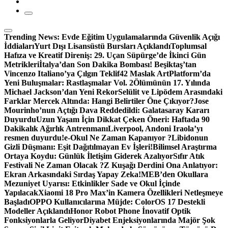
Trending News:
Evde Eğitim Uygulamalarında Güvenlik Açığı
İddiaları
Yurt Dışı Lisansüstü Bursları Açıklandı
Toplumsal
Hafıza ve Kreatif Direniş: 29. Uçan Süpürge’de İkinci Gün
Metrikleri
İtalya’dan Son Dakika Bombası! Beşiktaş’tan
Vincenzo Italiano’ya Çılgın Teklif
42 Maslak ArtPlatform’da
Yeni Buluşmalar: Rastlaşmalar Vol. 2
Ölümünün 17. Yılında
Michael Jackson’dan Yeni Rekor
Selülit ve Lipödem Arasındaki
Farklar Mercek Altında: Hangi Belirtiler Öne Çıkıyor?
Jose
Mourinho’nun Açtığı Dava Reddedildi: Galatasaray Kararı
Duyurdu
Uzun Yaşam İçin Dikkat Çeken Öneri: Haftada 90
Dakikalık Ağırlık Antrenmanı
Liverpool, Andoni Iraola’yı
resmen duyurdu!
e-Okul Ne Zaman Kapanıyor ?
Libidonun
Gizli Düşmanı: Eşit Dağıtılmayan Ev İşleri!
Bilimsel Araştırma
Ortaya Koydu: Günlük İletişim Giderek Azalıyor
Sıfır Atık
Festivali Ne Zaman Olacak ?
Z Kuşağı Derdini Ona Anlatıyor:
Ekran Arkasındaki Sırdaş Yapay Zeka!
MEB’den Okullara
Mezuniyet Uyarısı: Etkinlikler Sade ve Okul İçinde
Yapılacak
Xiaomi 18 Pro Max’in Kamera Özellikleri Netleşmeye
Başladı
OPPO Kullanıcılarına Müjde: ColorOS 17 Destekli
Modeller Açıklandı
Honor Robot Phone İnovatif Optik
Fonksiyonlarla Geliyor
Diyabet Enjeksiyonlarında Majör Şok