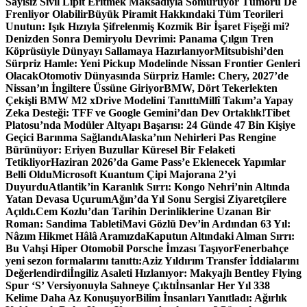
Sayısız Sivil Lipit Eritmek Maksadıyla Sömürüyor Tümörü De
Frenliyor Olabilir
Büyük Piramit Hakkındaki Tüm Teorileri
Unutun: Işık Hızıyla Şifrelenmiş Kozmik Bir İşaret Fişeği mi?
Denizden Sonra Demiryolu Devrimi: Panama Çılgın Tren
Köprüsüyle Dünyayı Sallamaya Hazırlanıyor
Mitsubishi’den
Sürpriz Hamle: Yeni Pickup Modelinde Nissan Frontier Genleri
Olacak
Otomotiv Dünyasında Sürpriz Hamle: Chery, 2027’de
Nissan’ın İngiltere Üssüne Giriyor
BMW, Dört Tekerlekten
Çekişli BMW M2 xDrive Modelini Tanıttı
Millî Takım’a Yapay
Zeka Desteği: TFF ve Google Gemini’dan Dev Ortaklık!
Tibet
Platosu’nda Modüler Altyapı Başarısı: 24 Günde 47 Bin Kişiye
Geçici Barınma Sağlandı
Alaska’nın Nehirleri Pas Rengine
Bürünüyor: Eriyen Buzullar Küresel Bir Felaketi
Tetikliyor
Haziran 2026’da Game Pass’e Eklenecek Yapımlar
Belli Oldu
Microsoft Kuantum Çipi Majorana 2’yi
Duyurdu
Atlantik’in Karanlık Sırrı: Kongo Nehri’nin Altında
Yatan Devasa Uçurum
Ağın’da Yıl Sonu Sergisi Ziyaretçilere
Açıldı.
Cem Kozlu’dan Tarihin Derinliklerine Uzanan Bir
Roman: Sandima Tableti
Mavi Gözlü Dev’in Ardından 63 Yıl:
Nâzım Hikmet Hâlâ Aramızda
Kaputun Altındaki Alman Sırrı:
Bu Vahşi Hiper Otomobil Porsche İmzası Taşıyor
Fenerbahçe
yeni sezon formalarını tanıttı:
Aziz Yıldırım Transfer İddialarını
Değerlendirdi
İngiliz Asaleti Hızlanıyor: Makyajlı Bentley Flying
Spur ‘S’ Versiyonuyla Sahneye Çıktı
İnsanlar Her Yıl 338
Kelime Daha Az Konuşuyor
Bilim İnsanları Yanıtladı: Ağırlık