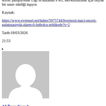
sezon Şampiyonlar Ligi’ni kazanan PSG, sarı-kırmızılılar için büyük
bir sınav niteliği taşıyor.
Kaynak:
https://www.evrensel.net/haber/5975744/liverpool-maci-oncesi-
galatasarayda-alarm-6-futbolcu-tehlikede?s=2
Tarih:18/03/2026
21:53