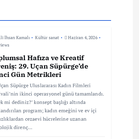
li İhsan Kamalı
Kültür sanat
Haziran 4, 2026
views
plumsal Hafıza ve Kreatif
reniş: 29. Uçan Süpürge’de
nci Gün Metrikleri
Uçan Süpürge Uluslararası Kadın Filmleri
ivali’nin ikinci operasyonel günü tamamlandı.
ek mi dediniz?’ konsept başlığı altında
landırılan program; kadın emeğini ve ev içi
ızlıklardan cezaevi hücrelerine uzanan
olojik direnç…