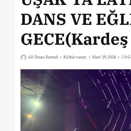
DANS VE EĞ
GECE(Kardeş
Ali İhsan Kamalı
Kültür sanat
Mart 29, 2026
0 C