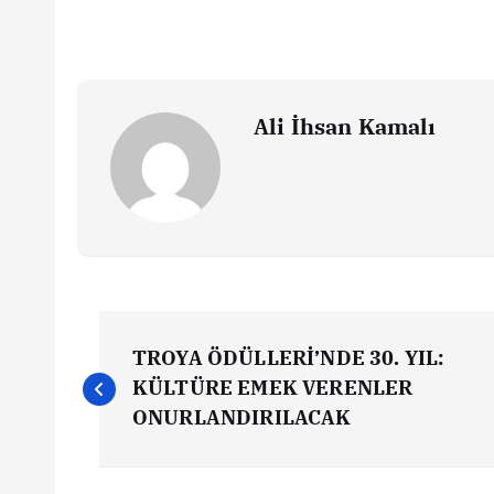
Ali İhsan Kamalı
Y
TROYA ÖDÜLLERİ’NDE 30. YIL:
a
KÜLTÜRE EMEK VERENLER
ONURLANDIRILACAK
z