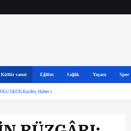
Kültür sanat
Eğitim
Sağlık
Yaşam
Spor
OLU GECE(Kardeş Haber)
İN RÜZGÂRI: