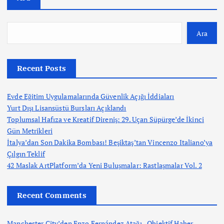
Ara
Recent Posts
Evde Eğitim Uygulamalarında Güvenlik Açığı İddiaları
Yurt Dışı Lisansüstü Bursları Açıklandı
Toplumsal Hafıza ve Kreatif Direniş: 29. Uçan Süpürge’de İkinci
Gün Metrikleri
İtalya’dan Son Dakika Bombası! Beşiktaş’tan Vincenzo Italiano’ya
Çılgın Teklif
42 Maslak ArtPlatform’da Yeni Buluşmalar: Rastlaşmalar Vol. 2
Recent Comments
Manchester City’den Enzo Fernández Atağı - Objektif Haber
-