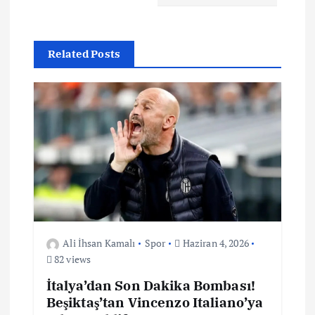
e
z
Related Posts
i
n
m
e
s
i
Ali İhsan Kamalı
Spor
Haziran 4, 2026
82 views
İtalya’dan Son Dakika Bombası!
Beşiktaş’tan Vincenzo Italiano’ya