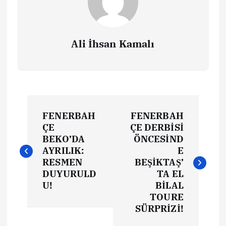
Ali İhsan Kamalı
Y
FENERBAH
FENERBAH
a
ÇE
ÇE DERBİSİ
BEKO’DA
ÖNCESİND
z
AYRILIK:
E
RESMEN
BEŞİKTAŞ’
ı
DUYURULD
TA EL
U!
BİLAL
TOURE
g
SÜRPRİZİ!