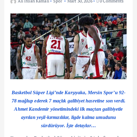
Ali İhsan Kamalı
Spor
Mart 30, 2026
0 Comments
Basketbol Süper Ligi’nde Karşıyaka, Mersin Spor’u 92-
78 mağlup ederek 7 maçlık galibiyet hasretine son verdi.
Ahmet Kandemir yönetimindeki ilk maçtan galibiyetle
ayrılan yeşil-kırmızılılar, ligde kalma umudunu
sürdürüyor. İşte detaylar…