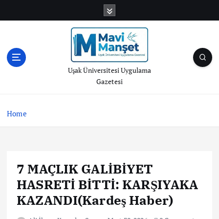
S
k
i
p
t
o
Uşak Üniversitesi Uygulama
c
Gazetesi
o
n
t
Home
e
n
t
7 MAÇLIK GALİBİYET
HASRETİ BİTTİ: KARŞIYAKA
KAZANDI(Kardeş Haber)