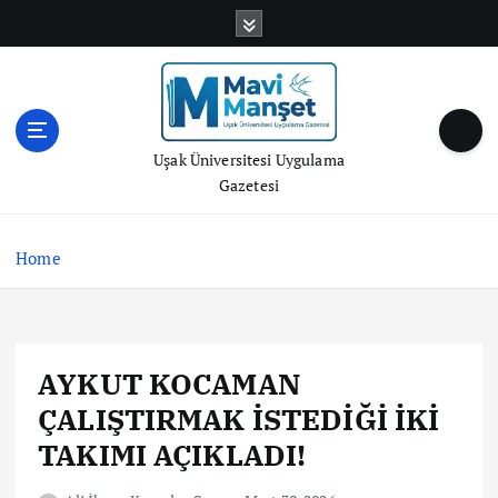
S
k
i
p
t
o
Uşak Üniversitesi Uygulama
c
Gazetesi
o
n
t
Home
e
n
t
AYKUT KOCAMAN
ÇALIŞTIRMAK İSTEDİĞİ İKİ
TAKIMI AÇIKLADI!