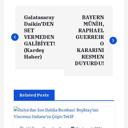
Y
Galatasaray
BAYERN
a
Daikin’DEN
MÜNİH,
SET
RAPHAEL
z
VERMEDEN
GUERREIR
GALİBİYET!
O
ı
(Kardeş
KARARINI
Haber)
RESMEN
DUYURDU!
g
e
z
Related Posts
i
n