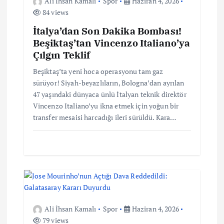
Ali İhsan Kamalı
Spor
Haziran 4, 2026
m
84 views
İtalya’dan Son Dakika Bombası!
e
Beşiktaş’tan Vincenzo Italiano’ya
Çılgın Teklif
s
Beşiktaş’ta yeni hoca operasyonu tam gaz
sürüyor! Siyah-beyazlıların, Bologna’dan ayrılan
i
47 yaşındaki dünyaca ünlü İtalyan teknik direktör
Vincenzo Italiano’yu ikna etmek için yoğun bir
transfer mesaisi harcadığı ileri sürüldü. Kara…
Ali İhsan Kamalı
Spor
Haziran 4, 2026
79 views