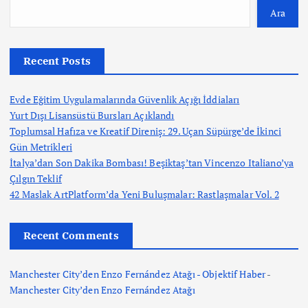
Ara
Recent Posts
Evde Eğitim Uygulamalarında Güvenlik Açığı İddiaları
Yurt Dışı Lisansüstü Bursları Açıklandı
Toplumsal Hafıza ve Kreatif Direniş: 29. Uçan Süpürge’de İkinci
Gün Metrikleri
İtalya’dan Son Dakika Bombası! Beşiktaş’tan Vincenzo Italiano’ya
Çılgın Teklif
42 Maslak ArtPlatform’da Yeni Buluşmalar: Rastlaşmalar Vol. 2
Recent Comments
Manchester City’den Enzo Fernández Atağı - Objektif Haber
-
Manchester City’den Enzo Fernández Atağı