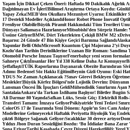
Yaşam İçin Dikkat Çeken Öneri: Haftada 90 Dakikalık Ağırlık 
Dağıtılmayan Ev İşleri!
Bilimsel Araştırma Ortaya Koydu: Günlük
Yapay Zeka!
MEB’den Okullara Mezuniyet Uyarısı: Etkinlikler S
17 Destekli Modeller Açıklandı
Honor Robot Phone İnovatif Optik
Frenliyor Olabilir
Büyük Piramit Hakkındaki Tüm Teorileri Unutun
Dünyayı Sallamaya Hazırlanıyor
Mitsubishi’den Sürpriz Hamle: 
Üssüne Giriyor
BMW, Dört Tekerlekten Çekişli BMW M2 xDrive 
Başarısı: 24 Günde 47 Bin Kişiye Geçici Barınma Sağlandı
Alaska
Yapımlar Belli Oldu
Microsoft Kuantum Çipi Majorana 2’yi Duy
Kozlu’dan Tarihin Derinliklerine Uzanan Bir Roman: Sandima T
Otomobil Porsche İmzası Taşıyor
Fenerbahçe yeni sezon formaların
Sahneye Çıktı
İnsanlar Her Yıl 338 Kelime Daha Az Konuşuyor
B
Şeffaflaştı
TÜİK Raporlarına Dayanarak Obezite Barındıran Sivil
Adımı: Bedensel Söz Hakkı Eğitimi
Beynin Gizli Oyunu: Eski Ha
YDUS Ne Zaman Açıklanacak ?
Sınav Görevi Bekleyen Öğretme
Meslekler!
Büyük Körfez Bölgesi’nde Lojistik Devrim: Dünyanın
Lansman Öncesi İlk İpuçları Geldi
Mühendislik Sınırlarını Aşan
Santalaia
Ankara’da Tarkan İzdihamı Başlıyor! Biletler Bugün Sa
Ali Darmar 80 Yaşında
Safkan Lüks, Sessiz Güç: Elektrikli Rolls
Transferi Tamam: İmzaya Geliyor
Psikiyatride Yeni Tedavi Sını
ColorOS 17 ile Tasarımda Yeni Dönem: Apple’ın Sıvı Cam Anlay
Modellerine Gelmeyecek
4 Haftalık Periyotta Biyolojik Yaş Endeks
çıktı
6 Bölgeye Sağanak Geliyor:Sıcaklıklar 30 derece artıyor
Dome
Yıldızı Jhon Duran Sessizliğini Bozdu: ‘Bu İddialar Bana Zarar 
Sona Eriyor
Tarihi Kasabada Çevre Düzeni Hareketliliği: Yerel