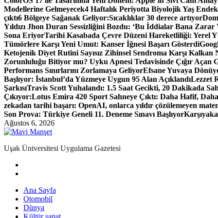
ColorOS 17 ile Tasarımda Yeni Dönem: Apple’ın Sıvı Cam Anlay
Modellerine Gelmeyecek
4 Haftalık Periyotta Biyolojik Yaş Endeks
çıktı
6 Bölgeye Sağanak Geliyor:Sıcaklıklar 30 derece artıyor
Dome
Yıldızı Jhon Duran Sessizliğini Bozdu: ‘Bu İddialar Bana Zarar 
Sona Eriyor
Tarihi Kasabada Çevre Düzeni Hareketliliği: Yerel
Tümörlere Karşı Yeni Umut: Kanser İğnesi Başarı Gösterdi
Googl
Ketojenik Diyet Rutini Sayısız Zihinsel Sendroma Karşı Kalkan Ni
Zorunluluğu Bitiyor mu? Uyku Apnesi Tedavisinde Çığır Açan G
Performans Sınırlarını Zorlamaya Geliyor
Efsane Yuvaya Dönüyo
Başlıyor: İstanbul’da Yüzmeye Uygun 95 Alan Açıklandı
Lezzet R
Şarkısı
Travis Scott Yuhalandı: 1.5 Saat Gecikti, 20 Dakikada Sa
Çıkıyor:
Lotus Emira 420 Sport Sahneye Çıktı: Daha Hafif, Dah
zekadan tarihi başarı: OpenAI, onlarca yıldır çözülemeyen mat
Son Prova: Türkiye Geneli 11. Deneme Sınavı Başlıyor
Karşıyaka
Ağustos 6, 2026
Uşak Üniversitesi Uygulama Gazetesi
Ana Sayfa
Otomobil
Dünya
Kültür sanat