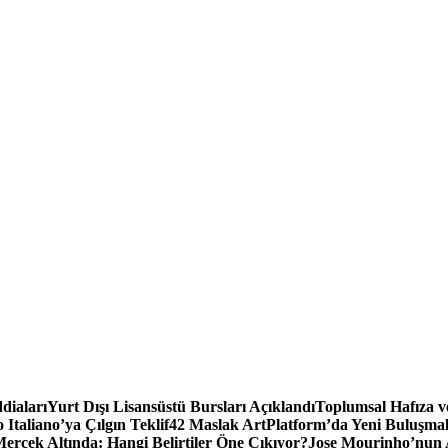
diaları
Yurt Dışı Lisansüstü Bursları Açıklandı
Toplumsal Hafıza v
Italiano’ya Çılgın Teklif
42 Maslak ArtPlatform’da Yeni Buluşmala
ercek Altında: Hangi Belirtiler Öne Çıkıyor?
Jose Mourinho’nun 