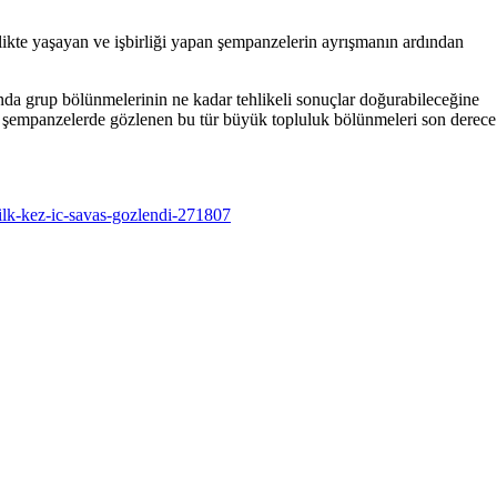
rlikte yaşayan ve işbirliği yapan şempanzelerin ayrışmanın ardından
nda grup bölünmelerinin ne kadar tehlikeli sonuçlar doğurabileceğine
öre şempanzelerde gözlenen bu tür büyük topluluk bölünmeleri son derece
-ilk-kez-ic-savas-gozlendi-271807