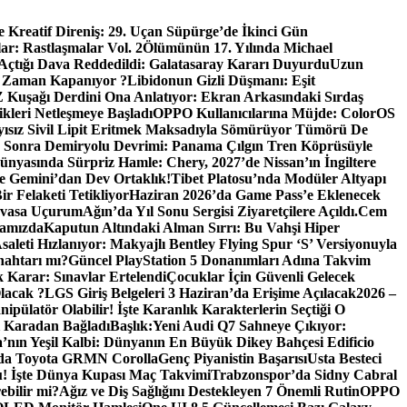
e Kreatif Direniş: 29. Uçan Süpürge’de İkinci Gün
r: Rastlaşmalar Vol. 2
Ölümünün 17. Yılında Michael
Açtığı Dava Reddedildi: Galatasaray Kararı Duyurdu
Uzun
 Zaman Kapanıyor ?
Libidonun Gizli Düşmanı: Eşit
Z Kuşağı Derdini Ona Anlatıyor: Ekran Arkasındaki Sırdaş
kleri Netleşmeye Başladı
OPPO Kullanıcılarına Müjde: ColorOS
yısız Sivil Lipit Eritmek Maksadıyla Sömürüyor Tümörü De
 Sonra Demiryolu Devrimi: Panama Çılgın Tren Köprüsüyle
nyasında Sürpriz Hamle: Chery, 2027’de Nissan’ın İngiltere
e Gemini’dan Dev Ortaklık!
Tibet Platosu’nda Modüler Altyapı
r Felaketi Tetikliyor
Haziran 2026’da Game Pass’e Eklenecek
Devasa Uçurum
Ağın’da Yıl Sonu Sergisi Ziyaretçilere Açıldı.
Cem
ramızda
Kaputun Altındaki Alman Sırrı: Bu Vahşi Hiper
Asaleti Hızlanıyor: Makyajlı Bentley Flying Spur ‘S’ Versiyonuyla
nahtarı mı?
Güncel PlayStation 5 Donanımları Adına Takvim
Karar: Sınavlar Ertelendi
Çocuklar İçin Güvenli Gelecek
lacak ?
LGS Giriş Belgeleri 3 Haziran’da Erişime Açılacak
2026 –
ipülatör Olabilir! İşte Karanlık Karakterlerin Seçtiği O
i Karadan Bağladı
Başlık:Yeni Audi Q7 Sahneye Çıkıyor:
’nın Yeşil Kalbi: Dünyanın En Büyük Dikey Bahçesi Edificio
ızda Toyota GRMN Corolla
Genç Piyanistin Başarısı
Usta Besteci
u! İşte Dünya Kupası Maç Takvimi
Trabzonspor’da Sidny Cabral
ebilir mi?
Ağız ve Diş Sağlığını Destekleyen 7 Önemli Rutin
OPPO