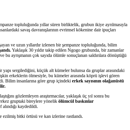
anze topluluğunda yıllar süren birliktelik, grubun ikiye ayrılmasıyla
nsanlardaki savaş davranışlarının evrimsel kökenine dair ipuçları
ayan ve uzun yıllardır izlenen bir şempanze topluluğunda, bilim
şandı.
Yaklaşık 30 yıldır takip edilen Ngogo grubunda, bir zamanlar
ve bu ayrışmanın çok sayıda ölümle sonuçlanan saldırılara dönüştüğü
ir yapı sergilediğini, küçük alt kümeler bulunsa da gruplar arasındaki
işkin erkeklerin ölmesiyle, bu kümeler arasında köprü işlevi gören
di. Bilim insanlarına göre grup içindeki
erkek sayısının olağanüstü
ir.
aştığını gözlemleyen araştırmacılar, yaklaşık üç yıl sonra bu
erkez gruptaki bireylere yönelik
ölümcül baskınlar
f alındığı kaydedildi.
ezilmiş bitki örtüsü ve kan izlerine rastlandı.