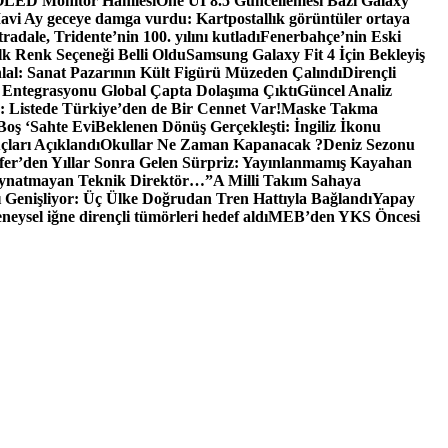
 OLED Monitör Hamlesi
One UI 8.5 Güncellemesi Bazı Galaxy
avi Ay geceye damga vurdu: Kartpostallık görüntüler ortaya
adale, Tridente’nin 100. yılını kutladı
Fenerbahçe’nin Eski
İlk Renk Seçeneği Belli Oldu
Samsung Galaxy Fit 4 İçin Bekleyiş
lal: Sanat Pazarının Kült Figürü Müzeden Çalındı
Dirençli
Entegrasyonu Global Çapta Dolaşıma Çıktı
Güncel Analiz
: Listede Türkiye’den de Bir Cennet Var!
Maske Takma
Boş ‘Sahte Evi
Beklenen Dönüş Gerçekleşti: İngiliz İkonu
ları Açıklandı
Okullar Ne Zaman Kapanacak ?
Deniz Sezonu
fer’den Yıllar Sonra Gelen Sürpriz: Yayınlanmamış Kayahan
 Oynatmayan Teknik Direktör…”
A Milli Takım Sahaya
 Genişliyor: Üç Ülke Doğrudan Tren Hattıyla Bağlandı
Yapay
ysel iğne dirençli tümörleri hedef aldı
MEB’den YKS Öncesi