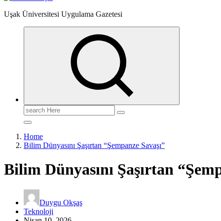
Uşak Üniversitesi Uygulama Gazetesi
Search
for:
Home
Bilim Dünyasını Şaşırtan “Şempanze Savaşı”
Bilim Dünyasını Şaşırtan “Şem
Duygu Okşaş
Teknoloji
Nisan 10, 2026