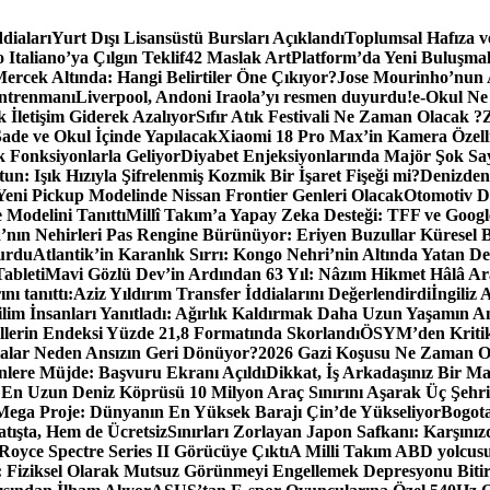
diaları
Yurt Dışı Lisansüstü Bursları Açıklandı
Toplumsal Hafıza v
Italiano’ya Çılgın Teklif
42 Maslak ArtPlatform’da Yeni Buluşmala
ercek Altında: Hangi Belirtiler Öne Çıkıyor?
Jose Mourinho’nun 
Antrenmanı
Liverpool, Andoni Iraola’yı resmen duyurdu!
e-Okul Ne
 İletişim Giderek Azalıyor
Sıfır Atık Festivali Ne Zaman Olacak ?
ade ve Okul İçinde Yapılacak
Xiaomi 18 Pro Max’in Kamera Özelli
 Fonksiyonlarla Geliyor
Diyabet Enjeksiyonlarında Majör Şok Sa
: Işık Hızıyla Şifrelenmiş Kozmik Bir İşaret Fişeği mi?
Denizden
Yeni Pickup Modelinde Nissan Frontier Genleri Olacak
Otomotiv Dü
Modelini Tanıttı
Millî Takım’a Yapay Zeka Desteği: TFF ve Googl
’nın Nehirleri Pas Rengine Bürünüyor: Eriyen Buzullar Küresel Bi
urdu
Atlantik’in Karanlık Sırrı: Kongo Nehri’nin Altında Yatan 
ableti
Mavi Gözlü Dev’in Ardından 63 Yıl: Nâzım Hikmet Hâlâ A
ı tanıttı:
Aziz Yıldırım Transfer İddialarını Değerlendirdi
İngiliz 
ilim İnsanları Yanıtladı: Ağırlık Kaldırmak Daha Uzun Yaşamın A
lerin Endeksi Yüzde 21,8 Formatında Skorlandı
ÖSYM’den Kritik 
talar Neden Ansızın Geri Dönüyor?
2026 Gazi Koşusu Ne Zaman O
nlere Müjde: Başvuru Ekranı Açıldı
Dikkat, İş Arkadaşınız Bir Man
 En Uzun Deniz Köprüsü 10 Milyon Araç Sınırını Aşarak Üç Şehr
 Mega Proje: Dünyanın En Yüksek Barajı Çin’de Yükseliyor
Bogota
tışta, Hem de Ücretsiz
Sınırları Zorlayan Japon Safkanı: Karşın
-Royce Spectre Series II Görücüye Çıktı
A Milli Takım ABD yolcus
rı: Fiziksel Olarak Mutsuz Görünmeyi Engellemek Depresyonu Bitir