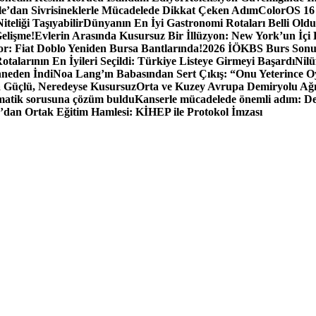
e’dan Sivrisineklerle Mücadelede Dikkat Çeken Adım
ColorOS 16 
teliği Taşıyabilir
Dünyanın En İyi Gastronomi Rotaları Belli Oldu
elişme!
Evlerin Arasında Kusursuz Bir İllüzyon: New York’un İçi 
r: Fiat Doblo Yeniden Bursa Bantlarında!
2026 İÖKBS Burs Sonuç
otalarının En İyileri Seçildi: Türkiye Listeye Girmeyi Başardı
Nilü
hneden İndi
Noa Lang’ın Babasından Sert Çıkış: “Onu Yeterince
a Güçlü, Neredeyse Kusursuz
Orta ve Kuzey Avrupa Demiryolu Ağı
ematik sorusuna çözüm buldu
Kanserle mücadelede önemli adım: Dene
’dan Ortak Eğitim Hamlesi: KİHEP ile Protokol İmzası