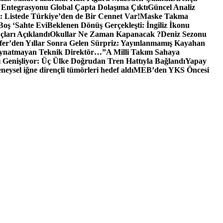
Entegrasyonu Global Çapta Dolaşıma Çıktı
Güncel Analiz
: Listede Türkiye’den de Bir Cennet Var!
Maske Takma
Boş ‘Sahte Evi
Beklenen Dönüş Gerçekleşti: İngiliz İkonu
ları Açıklandı
Okullar Ne Zaman Kapanacak ?
Deniz Sezonu
fer’den Yıllar Sonra Gelen Sürpriz: Yayınlanmamış Kayahan
 Oynatmayan Teknik Direktör…”
A Milli Takım Sahaya
 Genişliyor: Üç Ülke Doğrudan Tren Hattıyla Bağlandı
Yapay
ysel iğne dirençli tümörleri hedef aldı
MEB’den YKS Öncesi