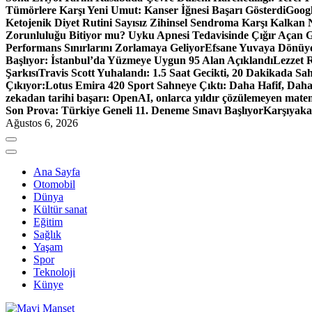
Tümörlere Karşı Yeni Umut: Kanser İğnesi Başarı Gösterdi
Googl
Ketojenik Diyet Rutini Sayısız Zihinsel Sendroma Karşı Kalkan Ni
Zorunluluğu Bitiyor mu? Uyku Apnesi Tedavisinde Çığır Açan G
Performans Sınırlarını Zorlamaya Geliyor
Efsane Yuvaya Dönüyo
Başlıyor: İstanbul’da Yüzmeye Uygun 95 Alan Açıklandı
Lezzet R
Şarkısı
Travis Scott Yuhalandı: 1.5 Saat Gecikti, 20 Dakikada Sa
Çıkıyor:
Lotus Emira 420 Sport Sahneye Çıktı: Daha Hafif, Dah
zekadan tarihi başarı: OpenAI, onlarca yıldır çözülemeyen mat
Son Prova: Türkiye Geneli 11. Deneme Sınavı Başlıyor
Karşıyaka
Ağustos 6, 2026
Ana Sayfa
Otomobil
Dünya
Kültür sanat
Eğitim
Sağlık
Yaşam
Spor
Teknoloji
Künye