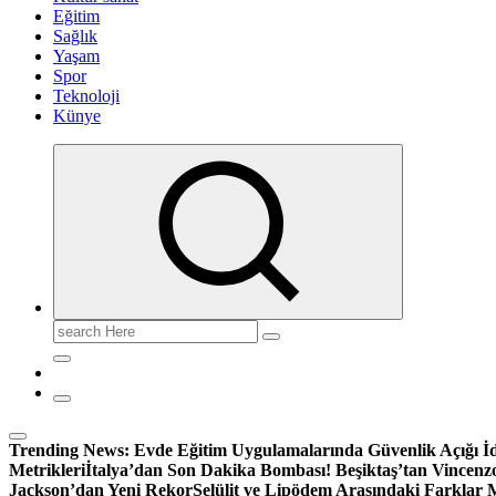
Eğitim
Sağlık
Yaşam
Spor
Teknoloji
Künye
Search
for:
Trending News:
Evde Eğitim Uygulamalarında Güvenlik Açığı İd
Metrikleri
İtalya’dan Son Dakika Bombası! Beşiktaş’tan Vincenzo 
Jackson’dan Yeni Rekor
Selülit ve Lipödem Arasındaki Farklar M