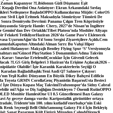
 Zaman Kapanıyor ?
Libidonun Gizli Düşmanı: Eşit
Z Kuşağı Derdini Ona Anlatıyor: Ekran Arkasındaki Sırdaş
kleri Netleşmeye Başladı
OPPO Kullanıcılarına Müjde: ColorOS
yısız Sivil Lipit Eritmek Maksadıyla Sömürüyor Tümörü De
 Sonra Demiryolu Devrimi: Panama Çılgın Tren Köprüsüyle
nyasında Sürpriz Hamle: Chery, 2027’de Nissan’ın İngiltere
e Gemini’dan Dev Ortaklık!
Tibet Platosu’nda Modüler Altyapı
r Felaketi Tetikliyor
Haziran 2026’da Game Pass’e Eklenecek
Devasa Uçurum
Ağın’da Yıl Sonu Sergisi Ziyaretçilere Açıldı.
Cem
ramızda
Kaputun Altındaki Alman Sırrı: Bu Vahşi Hiper
Asaleti Hızlanıyor: Makyajlı Bentley Flying Spur ‘S’ Versiyonuyla
nahtarı mı?
Güncel PlayStation 5 Donanımları Adına Takvim
Karar: Sınavlar Ertelendi
Çocuklar İçin Güvenli Gelecek
lacak ?
LGS Giriş Belgeleri 3 Haziran’da Erişime Açılacak
2026 –
ipülatör Olabilir! İşte Karanlık Karakterlerin Seçtiği O
i Karadan Bağladı
Başlık:Yeni Audi Q7 Sahneye Çıkıyor:
’nın Yeşil Kalbi: Dünyanın En Büyük Dikey Bahçesi Edificio
ızda Toyota GRMN Corolla
Genç Piyanistin Başarısı
Usta Besteci
u! İşte Dünya Kupası Maç Takvimi
Trabzonspor’da Sidny Cabral
ebilir mi?
Ağız ve Diş Sağlığını Destekleyen 7 Önemli Rutin
OPPO
 OLED Monitör Hamlesi
One UI 8.5 Güncellemesi Bazı Galaxy
avi Ay geceye damga vurdu: Kartpostallık görüntüler ortaya
adale, Tridente’nin 100. yılını kutladı
Fenerbahçe’nin Eski
İlk Renk Seçeneği Belli Oldu
Samsung Galaxy Fit 4 İçin Bekleyiş
lal: Sanat Pazarının Kült Figürü Müzeden Çalındı
Dirençli