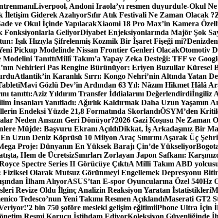
Antrenmanı
Liverpool, Andoni Iraola’yı resmen duyurdu!
e-Okul Ne
 İletişim Giderek Azalıyor
Sıfır Atık Festivali Ne Zaman Olacak ?
ade ve Okul İçinde Yapılacak
Xiaomi 18 Pro Max’in Kamera Özelli
 Fonksiyonlarla Geliyor
Diyabet Enjeksiyonlarında Majör Şok Sa
: Işık Hızıyla Şifrelenmiş Kozmik Bir İşaret Fişeği mi?
Denizden
Yeni Pickup Modelinde Nissan Frontier Genleri Olacak
Otomotiv Dü
Modelini Tanıttı
Millî Takım’a Yapay Zeka Desteği: TFF ve Googl
’nın Nehirleri Pas Rengine Bürünüyor: Eriyen Buzullar Küresel Bi
urdu
Atlantik’in Karanlık Sırrı: Kongo Nehri’nin Altında Yatan 
ableti
Mavi Gözlü Dev’in Ardından 63 Yıl: Nâzım Hikmet Hâlâ A
ı tanıttı:
Aziz Yıldırım Transfer İddialarını Değerlendirdi
İngiliz 
ilim İnsanları Yanıtladı: Ağırlık Kaldırmak Daha Uzun Yaşamın A
lerin Endeksi Yüzde 21,8 Formatında Skorlandı
ÖSYM’den Kritik 
talar Neden Ansızın Geri Dönüyor?
2026 Gazi Koşusu Ne Zaman O
nlere Müjde: Başvuru Ekranı Açıldı
Dikkat, İş Arkadaşınız Bir Man
 En Uzun Deniz Köprüsü 10 Milyon Araç Sınırını Aşarak Üç Şehr
 Mega Proje: Dünyanın En Yüksek Barajı Çin’de Yükseliyor
Bogota
tışta, Hem de Ücretsiz
Sınırları Zorlayan Japon Safkanı: Karşın
-Royce Spectre Series II Görücüye Çıktı
A Milli Takım ABD yolcus
rı: Fiziksel Olarak Mutsuz Görünmeyi Engellemek Depresyonu Bitir
ışından İlham Alıyor
ASUS’tan E-spor Oyuncularına Özel 540Hz
leri Revize Oldu İlginç Analizin Reaksiyon Yaratan İstatistikleri
M
nico Tedesco’nun Yeni Takımı Resmen Açıklandı
Maserati GT2 Str
Veriyor!’
2 bin 750 şoföre mesleki gelişim eğitimi
iPhone Ultra İçin 
 Yönetim Resmi Korucu İstihdam Ediyor
Koleksiyon Güvenliğinde İh