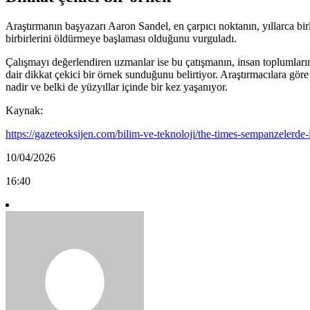
Araştırmanın başyazarı Aaron Sandel, en çarpıcı noktanın, yıllarca bi
birbirlerini öldürmeye başlaması olduğunu vurguladı.
Çalışmayı değerlendiren uzmanlar ise bu çatışmanın, insan toplumları
dair dikkat çekici bir örnek sunduğunu belirtiyor. Araştırmacılara g
nadir ve belki de yüzyıllar içinde bir kez yaşanıyor.
Kaynak:
https://gazeteoksijen.com/bilim-ve-teknoloji/the-times-sempanzelerde
10/04/2026
16:40