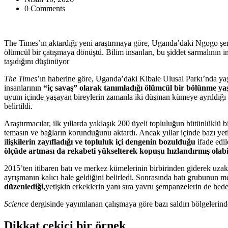
0 Comments
The Times’ın aktardığı yeni araştırmaya göre, Uganda’daki Ngogo şemp
ölümcül bir çatışmaya dönüştü. Bilim insanları, bu şiddet sarmalının i
taşıdığını düşünüyor
The Times
’ın haberine göre, Uganda’daki Kibale Ulusal Parkı’nda yaş
insanlarının
“iç savaş” olarak tanımladığı ölümcül bir bölünme ya
uyum içinde yaşayan bireylerin zamanla iki düşman kümeye ayrıldığı 
belirtildi.
Araştırmacılar, ilk yıllarda yaklaşık 200 üyeli topluluğun bütünlüklü b
temasın ve bağların korunduğunu aktardı. Ancak yıllar içinde bazı yet
i
lişkilerin zayıfladığı ve topluluk içi dengenin bozulduğu
ifade edil
ölçüde artması da rekabeti yükselterek kopuşu hızlandırmış olabil
2015’ten itibaren batı ve merkez kümelerinin birbirinden giderek uzakl
ayrışmanın kalıcı hale geldiğini belirledi. Sonrasında batı grubunun m
düzenlediği,
yetişkin erkeklerin yanı sıra yavru şempanzelerin de hede
Science
dergisinde yayımlanan çalışmaya göre bazı saldırı bölgelerinde 
Dikkat çekici bir örnek