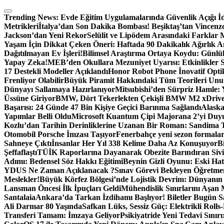
Skip
to
Trending News:
Evde Eğitim Uygulamalarında Güvenlik Açığı İd
content
Metrikleri
İtalya’dan Son Dakika Bombası! Beşiktaş’tan Vincenzo 
Jackson’dan Yeni Rekor
Selülit ve Lipödem Arasındaki Farklar M
Yaşam İçin Dikkat Çeken Öneri: Haftada 90 Dakikalık Ağırlık 
Dağıtılmayan Ev İşleri!
Bilimsel Araştırma Ortaya Koydu: Günlük
Yapay Zeka!
MEB’den Okullara Mezuniyet Uyarısı: Etkinlikler S
17 Destekli Modeller Açıklandı
Honor Robot Phone İnovatif Optik
Frenliyor Olabilir
Büyük Piramit Hakkındaki Tüm Teorileri Unutun
Dünyayı Sallamaya Hazırlanıyor
Mitsubishi’den Sürpriz Hamle: 
Üssüne Giriyor
BMW, Dört Tekerlekten Çekişli BMW M2 xDrive 
Başarısı: 24 Günde 47 Bin Kişiye Geçici Barınma Sağlandı
Alaska
Yapımlar Belli Oldu
Microsoft Kuantum Çipi Majorana 2’yi Duy
Kozlu’dan Tarihin Derinliklerine Uzanan Bir Roman: Sandima T
Otomobil Porsche İmzası Taşıyor
Fenerbahçe yeni sezon formaların
Sahneye Çıktı
İnsanlar Her Yıl 338 Kelime Daha Az Konuşuyor
B
Şeffaflaştı
TÜİK Raporlarına Dayanarak Obezite Barındıran Sivil
Adımı: Bedensel Söz Hakkı Eğitimi
Beynin Gizli Oyunu: Eski Ha
YDUS Ne Zaman Açıklanacak ?
Sınav Görevi Bekleyen Öğretme
Meslekler!
Büyük Körfez Bölgesi’nde Lojistik Devrim: Dünyanın
Lansman Öncesi İlk İpuçları Geldi
Mühendislik Sınırlarını Aşan
Santalaia
Ankara’da Tarkan İzdihamı Başlıyor! Biletler Bugün Sa
Ali Darmar 80 Yaşında
Safkan Lüks, Sessiz Güç: Elektrikli Rolls
Transferi Tamam: İmzaya Geliyor
Psikiyatride Yeni Tedavi Sını