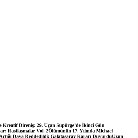
e Kreatif Direniş: 29. Uçan Süpürge’de İkinci Gün
r: Rastlaşmalar Vol. 2
Ölümünün 17. Yılında Michael
Açtığı Dava Reddedildi: Galatasaray Kararı Duyurdu
Uzun