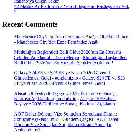
Italiano’ya Çılgın Teklif
42 Maslak ArtPlatform’da Yeni Buluşmalar: Rastlaşmalar Vol.
2
Recent Comments
Manchester City’den Enzo Fernández Atağı - Objektif Haber
-
Manchester City’den Enzo Fernández Atağı
Mutluluğun Başkentleri Belli Oldu: 2026’nın En Huzurlu
Şehirleri Açıklandı! - Basın Medya
-
Mutluluğun Başkentleri
Belli Oldu: 2026’nın En Huzurlu Şehirleri Açıklandı!
Galaxy S24 FE ve S23 FE’ye Nisan 2026 Güvenlik
Güncellemesi Geldi - gundemix.io
-
Galaxy S24 FE ve S23
FE’ye Nisan 2026 Güvenlik Güncellemesi Geldi
Alaçatı Ot Festivali Başlıyor: 2026 Tarihleri ve Sanatçı
Kadrosu Açıklandı - gundemix.io
-
Alaçatı Ot Festivali
Başlıyor: 2026 Tarihleri ve Sanatçı Kadrosu Açıklandı
AÖF Bahar Dönemi Vize Sonuçları Sorgulama Ekranı:
Sonuçlar Açıklandı mı? – Gündem Çizgisi
-
AÖF Bahar
Dönemi Vize Sonuçları Sorgulama Ekranı: Sonuçlar
Açıklandı mı?