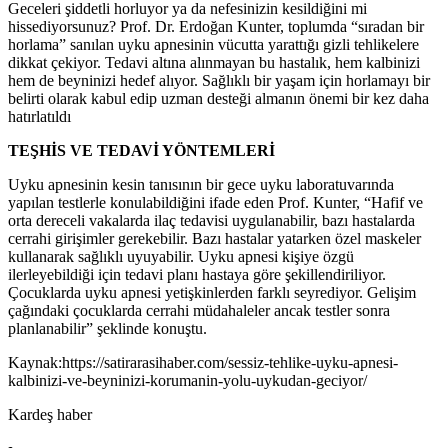
Geceleri şiddetli horluyor ya da nefesinizin kesildiğini mi
hissediyorsunuz? Prof. Dr. Erdoğan Kunter, toplumda “sıradan bir
horlama” sanılan uyku apnesinin vücutta yarattığı gizli tehlikelere
dikkat çekiyor. Tedavi altına alınmayan bu hastalık, hem kalbinizi
hem de beyninizi hedef alıyor. Sağlıklı bir yaşam için horlamayı bir
belirti olarak kabul edip uzman desteği almanın önemi bir kez daha
hatırlatıldı
TEŞHİS VE TEDAVİ YÖNTEMLERİ
Uyku apnesinin kesin tanısının bir gece uyku laboratuvarında
yapılan testlerle konulabildiğini ifade eden Prof. Kunter, “Hafif ve
orta dereceli vakalarda ilaç tedavisi uygulanabilir, bazı hastalarda
cerrahi girişimler gerekebilir. Bazı hastalar yatarken özel maskeler
kullanarak sağlıklı uyuyabilir. Uyku apnesi kişiye özgü
ilerleyebildiği için tedavi planı hastaya göre şekillendiriliyor.
Çocuklarda uyku apnesi yetişkinlerden farklı seyrediyor. Gelişim
çağındaki çocuklarda cerrahi müdahaleler ancak testler sonra
planlanabilir” şeklinde konuştu.
Kaynak:https://satirarasihaber.com/sessiz-tehlike-uyku-apnesi-
kalbinizi-ve-beyninizi-korumanin-yolu-uykudan-geciyor/
Kardeş haber