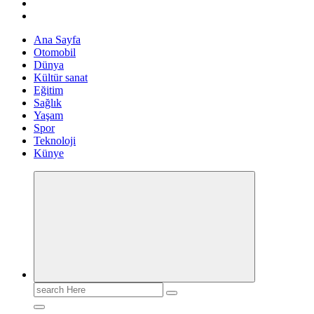
Ana Sayfa
Otomobil
Dünya
Kültür sanat
Eğitim
Sağlık
Yaşam
Spor
Teknoloji
Künye
Search
for: