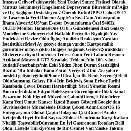
İmzaya Geliyor
Psikiyatride Yeni Tedavi Sınırı: Fiziksel Olarak
Mutsuz Görünmeyi Engellemek Depresyonu Bitirebilir mi?
Ağız
ve Diş Sağlığını Destekleyen 7 Önemli Rutin
OPPO ColorOS 17
ile Tasarımda Yeni Dönem: Apple’ın Sıvı Cam Anlayışından
İlham Alıyor
ASUS’tan E-spor Oyuncularına Özel 540Hz
OLED Monitör Hamlesi
One UI 8.5 Güncellemesi Bazı Galaxy
Modellerine Gelmeyecek
4 Haftalık Periyotta Biyolojik Yaş
Endeksleri Revize Oldu İlginç Analizin Reaksiyon Yaratan
İstatistikleri
Mavi Ay geceye damga vurdu: Kartpostallık
görüntüler ortaya çıktı
6 Bölgeye Sağanak Geliyor:Sıcaklıklar
30 derece artıyor
Domenico Tedesco’nun Yeni Takımı Resmen
Açıklandı
Maserati GT2 Stradale, Tridente’nin 100. yılını
kutladı
Fenerbahçe’nin Eski Yıldızı Jhon Duran Sessizliğini
Bozdu: ‘Bu İddialar Bana Zarar Veriyor!’
2 bin 750 şoföre
mesleki gelişim eğitimi
iPhone Ultra İçin İlk Renk Seçeneği Belli
Oldu
Samsung Galaxy Fit 4 İçin Bekleyiş Sona Eriyor
Tarihi
Kasabada Çevre Düzeni Hareketliliği: Yerel Yönetim Resmi
Korucu İstihdam Ediyor
Koleksiyon Güvenliğinde İhlal: Sanat
Pazarının Kült Figürü Müzeden Çalındı
Dirençli Tümörlere
Karşı Yeni Umut: Kanser İğnesi Başarı Gösterdi
Google’dan
Sivrisineklerle Mücadelede Dikkat Çeken Adım
ColorOS 16
Entegrasyonu Global Çapta Dolaşıma Çıktı
Güncel Analiz
Ketojenik Diyet Rutini Sayısız Zihinsel Sendroma Karşı Kalkan
Niteliği Taşıyabilir
Dünyanın En İyi Gastronomi Rotaları Belli
Oldu: Listede Türkiye’den de Bir Cennet Var!
Maske Takma