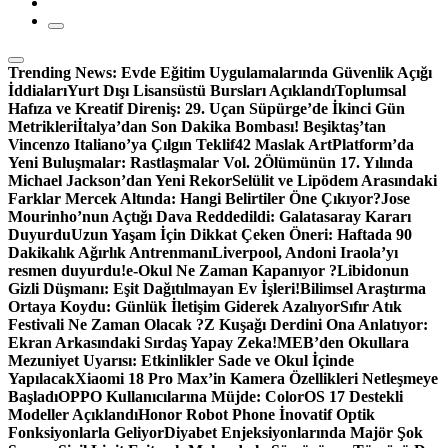
Trending News:
Evde Eğitim Uygulamalarında Güvenlik Açığı
İddiaları
Yurt Dışı Lisansüstü Bursları Açıklandı
Toplumsal
Hafıza ve Kreatif Direniş: 29. Uçan Süpürge’de İkinci Gün
Metrikleri
İtalya’dan Son Dakika Bombası! Beşiktaş’tan
Vincenzo Italiano’ya Çılgın Teklif
42 Maslak ArtPlatform’da
Yeni Buluşmalar: Rastlaşmalar Vol. 2
Ölümünün 17. Yılında
Michael Jackson’dan Yeni Rekor
Selülit ve Lipödem Arasındaki
Farklar Mercek Altında: Hangi Belirtiler Öne Çıkıyor?
Jose
Mourinho’nun Açtığı Dava Reddedildi: Galatasaray Kararı
Duyurdu
Uzun Yaşam İçin Dikkat Çeken Öneri: Haftada 90
Dakikalık Ağırlık Antrenmanı
Liverpool, Andoni Iraola’yı
resmen duyurdu!
e-Okul Ne Zaman Kapanıyor ?
Libidonun
Gizli Düşmanı: Eşit Dağıtılmayan Ev İşleri!
Bilimsel Araştırma
Ortaya Koydu: Günlük İletişim Giderek Azalıyor
Sıfır Atık
Festivali Ne Zaman Olacak ?
Z Kuşağı Derdini Ona Anlatıyor:
Ekran Arkasındaki Sırdaş Yapay Zeka!
MEB’den Okullara
Mezuniyet Uyarısı: Etkinlikler Sade ve Okul İçinde
Yapılacak
Xiaomi 18 Pro Max’in Kamera Özellikleri Netleşmeye
Başladı
OPPO Kullanıcılarına Müjde: ColorOS 17 Destekli
Modeller Açıklandı
Honor Robot Phone İnovatif Optik
Fonksiyonlarla Geliyor
Diyabet Enjeksiyonlarında Majör Şok