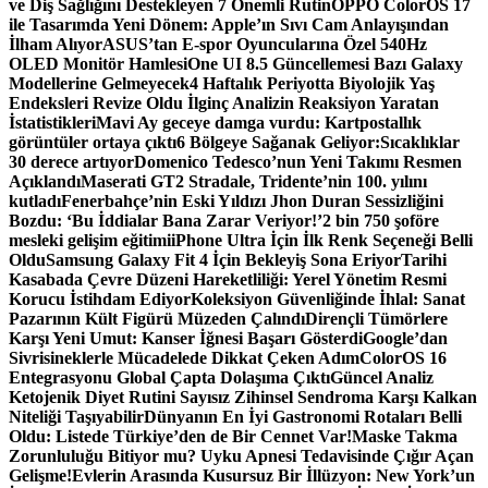
ve Diş Sağlığını Destekleyen 7 Önemli Rutin
OPPO ColorOS 17
ile Tasarımda Yeni Dönem: Apple’ın Sıvı Cam Anlayışından
İlham Alıyor
ASUS’tan E-spor Oyuncularına Özel 540Hz
OLED Monitör Hamlesi
One UI 8.5 Güncellemesi Bazı Galaxy
Modellerine Gelmeyecek
4 Haftalık Periyotta Biyolojik Yaş
Endeksleri Revize Oldu İlginç Analizin Reaksiyon Yaratan
İstatistikleri
Mavi Ay geceye damga vurdu: Kartpostallık
görüntüler ortaya çıktı
6 Bölgeye Sağanak Geliyor:Sıcaklıklar
30 derece artıyor
Domenico Tedesco’nun Yeni Takımı Resmen
Açıklandı
Maserati GT2 Stradale, Tridente’nin 100. yılını
kutladı
Fenerbahçe’nin Eski Yıldızı Jhon Duran Sessizliğini
Bozdu: ‘Bu İddialar Bana Zarar Veriyor!’
2 bin 750 şoföre
mesleki gelişim eğitimi
iPhone Ultra İçin İlk Renk Seçeneği Belli
Oldu
Samsung Galaxy Fit 4 İçin Bekleyiş Sona Eriyor
Tarihi
Kasabada Çevre Düzeni Hareketliliği: Yerel Yönetim Resmi
Korucu İstihdam Ediyor
Koleksiyon Güvenliğinde İhlal: Sanat
Pazarının Kült Figürü Müzeden Çalındı
Dirençli Tümörlere
Karşı Yeni Umut: Kanser İğnesi Başarı Gösterdi
Google’dan
Sivrisineklerle Mücadelede Dikkat Çeken Adım
ColorOS 16
Entegrasyonu Global Çapta Dolaşıma Çıktı
Güncel Analiz
Ketojenik Diyet Rutini Sayısız Zihinsel Sendroma Karşı Kalkan
Niteliği Taşıyabilir
Dünyanın En İyi Gastronomi Rotaları Belli
Oldu: Listede Türkiye’den de Bir Cennet Var!
Maske Takma
Zorunluluğu Bitiyor mu? Uyku Apnesi Tedavisinde Çığır Açan
Gelişme!
Evlerin Arasında Kusursuz Bir İllüzyon: New York’un