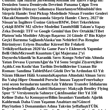
Unutun: Işık Hızıyla Şifrelenmiş Kozmik Bir İşaret Fişeği mi?
Denizden Sonra Demiryolu Devrimi: Panama Çılgın Tren
Köprüsüyle Dünyayı Sallamaya Hazırlanıyor
Mitsubishi’den
Sürpriz Hamle: Yeni Pickup Modelinde Nissan Frontier Genleri
Olacak
Otomotiv Dünyasında Sürpriz Hamle: Chery, 2027’de
Nissan’ın İngiltere Üssüne Giriyor
BMW, Dört Tekerlekten
Çekişli BMW M2 xDrive Modelini Tanıttı
Millî Takım’a Yapay
Zeka Desteği: TFF ve Google Gemini’dan Dev Ortaklık!
Tibet
Platosu’nda Modüler Altyapı Başarısı: 24 Günde 47 Bin Kişiye
Geçici Barınma Sağlandı
Alaska’nın Nehirleri Pas Rengine
Bürünüyor: Eriyen Buzullar Küresel Bir Felaketi
Tetikliyor
Haziran 2026’da Game Pass’e Eklenecek Yapımlar
Belli Oldu
Microsoft Kuantum Çipi Majorana 2’yi
Duyurdu
Atlantik’in Karanlık Sırrı: Kongo Nehri’nin Altında
Yatan Devasa Uçurum
Ağın’da Yıl Sonu Sergisi Ziyaretçilere
Açıldı.
Cem Kozlu’dan Tarihin Derinliklerine Uzanan Bir
Roman: Sandima Tableti
Mavi Gözlü Dev’in Ardından 63 Yıl:
Nâzım Hikmet Hâlâ Aramızda
Kaputun Altındaki Alman Sırrı:
Bu Vahşi Hiper Otomobil Porsche İmzası Taşıyor
Fenerbahçe
yeni sezon formalarını tanıttı:
Aziz Yıldırım Transfer İddialarını
Değerlendirdi
İngiliz Asaleti Hızlanıyor: Makyajlı Bentley Flying
Spur ‘S’ Versiyonuyla Sahneye Çıktı
İnsanlar Her Yıl 338
Kelime Daha Az Konuşuyor
Bilim İnsanları Yanıtladı: Ağırlık
Kaldırmak Daha Uzun Yaşamın Anahtarı mı?
Güncel
PlayStation 5 Donanımları Adına Takvim Şeffaflaştı
TÜİK