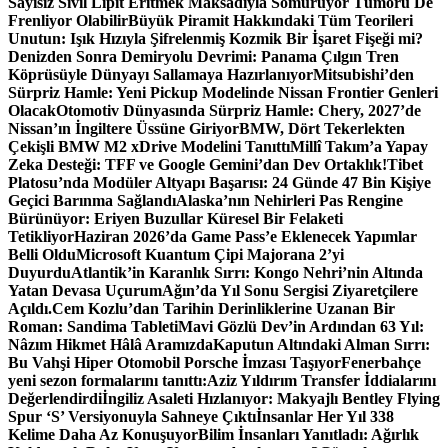
Sayısız Sivil Lipit Eritmek Maksadıyla Sömürüyor Tümörü De
Frenliyor Olabilir
Büyük Piramit Hakkındaki Tüm Teorileri
Unutun: Işık Hızıyla Şifrelenmiş Kozmik Bir İşaret Fişeği mi?
Denizden Sonra Demiryolu Devrimi: Panama Çılgın Tren
Köprüsüyle Dünyayı Sallamaya Hazırlanıyor
Mitsubishi’den
Sürpriz Hamle: Yeni Pickup Modelinde Nissan Frontier Genleri
Olacak
Otomotiv Dünyasında Sürpriz Hamle: Chery, 2027’de
Nissan’ın İngiltere Üssüne Giriyor
BMW, Dört Tekerlekten
Çekişli BMW M2 xDrive Modelini Tanıttı
Millî Takım’a Yapay
Zeka Desteği: TFF ve Google Gemini’dan Dev Ortaklık!
Tibet
Platosu’nda Modüler Altyapı Başarısı: 24 Günde 47 Bin Kişiye
Geçici Barınma Sağlandı
Alaska’nın Nehirleri Pas Rengine
Bürünüyor: Eriyen Buzullar Küresel Bir Felaketi
Tetikliyor
Haziran 2026’da Game Pass’e Eklenecek Yapımlar
Belli Oldu
Microsoft Kuantum Çipi Majorana 2’yi
Duyurdu
Atlantik’in Karanlık Sırrı: Kongo Nehri’nin Altında
Yatan Devasa Uçurum
Ağın’da Yıl Sonu Sergisi Ziyaretçilere
Açıldı.
Cem Kozlu’dan Tarihin Derinliklerine Uzanan Bir
Roman: Sandima Tableti
Mavi Gözlü Dev’in Ardından 63 Yıl:
Nâzım Hikmet Hâlâ Aramızda
Kaputun Altındaki Alman Sırrı:
Bu Vahşi Hiper Otomobil Porsche İmzası Taşıyor
Fenerbahçe
yeni sezon formalarını tanıttı:
Aziz Yıldırım Transfer İddialarını
Değerlendirdi
İngiliz Asaleti Hızlanıyor: Makyajlı Bentley Flying
Spur ‘S’ Versiyonuyla Sahneye Çıktı
İnsanlar Her Yıl 338
Kelime Daha Az Konuşuyor
Bilim İnsanları Yanıtladı: Ağırlık