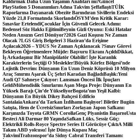
Kaldırmak Daha Uzun Yaşamın Anahtarı mı?
Güncel
PlayStation 5 Donanımları Adına Takvim Şeffaflaştı
TÜİK
Raporlarına Dayanarak Obezite Barındıran Sivillerin Endeksi
Yüzde 21,8 Formatında Skorlandı
ÖSYM’den Kritik Karar:
Sınavlar Ertelendi
Çocuklar İçin Güvenli Gelecek Adımı:
Bedensel Söz Hakkı Eğitimi
Beynin Gizli Oyunu: Eski Hatalar
Neden Ansızın Geri Dönüyor?
2026 Gazi Koşusu Ne Zaman
Olacak ?
LGS Giriş Belgeleri 3 Haziran’da Erişime
Açılacak
2026 – YDUS Ne Zaman Açıklanacak ?
Sınav Görevi
Bekleyen Öğretmenlere Müjde: Başvuru Ekranı Açıldı
Dikkat,
İş Arkadaşınız Bir Manipülatör Olabilir! İşte Karanlık
Karakterlerin Seçtiği O Meslekler!
Büyük Körfez Bölgesi’nde
Lojistik Devrim: Dünyanın En Uzun Deniz Köprüsü 10 Milyon
Araç Sınırını Aşarak Üç Şehri Karadan Bağladı
Başlık:Yeni
Audi Q7 Sahneye Çıkıyor: Lansman Öncesi İlk İpuçları
Geldi
Mühendislik Sınırlarını Aşan Mega Proje: Dünyanın En
Yüksek Barajı Çin’de Yükseliyor
Bogota’nın Yeşil Kalbi:
Dünyanın En Büyük Dikey Bahçesi Edificio
Santalaia
Ankara’da Tarkan İzdihamı Başlıyor! Biletler Bugün
Satışta, Hem de Ücretsiz
Sınırları Zorlayan Japon Safkanı:
Karşınızda Toyota GRMN Corolla
Genç Piyanistin Başarısı
Usta
Besteci Ali Darmar 80 Yaşında
Safkan Lüks, Sessiz Güç:
Elektrikli Rolls-Royce Spectre Series II Görücüye Çıktı
A Milli
Takım ABD yolcusu! İşte Dünya Kupası Maç
Takvimi
Trabzonspor’da Sidny Cabral Transferi Tamam: