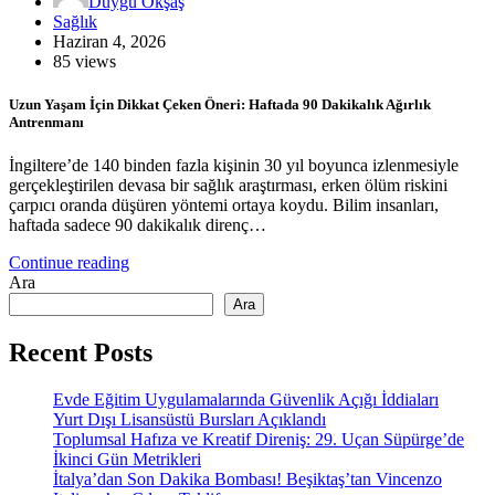
Duygu Okşaş
Sağlık
Haziran 4, 2026
85 views
Uzun Yaşam İçin Dikkat Çeken Öneri: Haftada 90 Dakikalık Ağırlık
Antrenmanı
İngiltere’de 140 binden fazla kişinin 30 yıl boyunca izlenmesiyle
gerçekleştirilen devasa bir sağlık araştırması, erken ölüm riskini
çarpıcı oranda düşüren yöntemi ortaya koydu. Bilim insanları,
haftada sadece 90 dakikalık direnç…
Continue reading
Ara
Ara
Recent Posts
Evde Eğitim Uygulamalarında Güvenlik Açığı İddiaları
Yurt Dışı Lisansüstü Bursları Açıklandı
Toplumsal Hafıza ve Kreatif Direniş: 29. Uçan Süpürge’de
İkinci Gün Metrikleri
İtalya’dan Son Dakika Bombası! Beşiktaş’tan Vincenzo