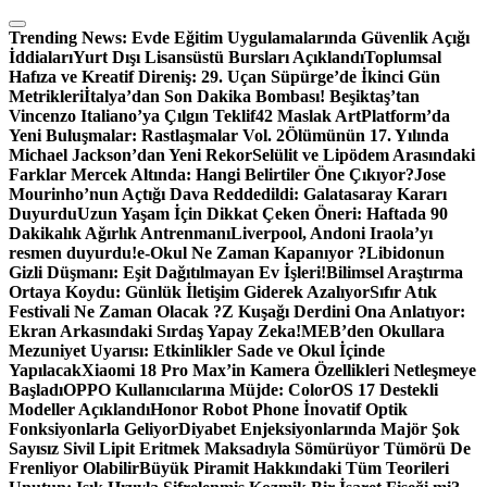
Skip
to
Trending News:
Evde Eğitim Uygulamalarında Güvenlik Açığı
content
İddiaları
Yurt Dışı Lisansüstü Bursları Açıklandı
Toplumsal
Hafıza ve Kreatif Direniş: 29. Uçan Süpürge’de İkinci Gün
Metrikleri
İtalya’dan Son Dakika Bombası! Beşiktaş’tan
Vincenzo Italiano’ya Çılgın Teklif
42 Maslak ArtPlatform’da
Yeni Buluşmalar: Rastlaşmalar Vol. 2
Ölümünün 17. Yılında
Michael Jackson’dan Yeni Rekor
Selülit ve Lipödem Arasındaki
Farklar Mercek Altında: Hangi Belirtiler Öne Çıkıyor?
Jose
Mourinho’nun Açtığı Dava Reddedildi: Galatasaray Kararı
Duyurdu
Uzun Yaşam İçin Dikkat Çeken Öneri: Haftada 90
Dakikalık Ağırlık Antrenmanı
Liverpool, Andoni Iraola’yı
resmen duyurdu!
e-Okul Ne Zaman Kapanıyor ?
Libidonun
Gizli Düşmanı: Eşit Dağıtılmayan Ev İşleri!
Bilimsel Araştırma
Ortaya Koydu: Günlük İletişim Giderek Azalıyor
Sıfır Atık
Festivali Ne Zaman Olacak ?
Z Kuşağı Derdini Ona Anlatıyor:
Ekran Arkasındaki Sırdaş Yapay Zeka!
MEB’den Okullara
Mezuniyet Uyarısı: Etkinlikler Sade ve Okul İçinde
Yapılacak
Xiaomi 18 Pro Max’in Kamera Özellikleri Netleşmeye
Başladı
OPPO Kullanıcılarına Müjde: ColorOS 17 Destekli
Modeller Açıklandı
Honor Robot Phone İnovatif Optik
Fonksiyonlarla Geliyor
Diyabet Enjeksiyonlarında Majör Şok
Sayısız Sivil Lipit Eritmek Maksadıyla Sömürüyor Tümörü De
Frenliyor Olabilir
Büyük Piramit Hakkındaki Tüm Teorileri