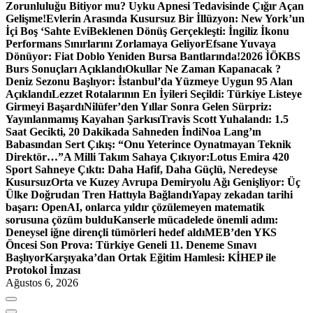
Zorunluluğu Bitiyor mu? Uyku Apnesi Tedavisinde Çığır Açan
Gelişme!
Evlerin Arasında Kusursuz Bir İllüzyon: New York’un
İçi Boş ‘Sahte Evi
Beklenen Dönüş Gerçekleşti: İngiliz İkonu
Performans Sınırlarını Zorlamaya Geliyor
Efsane Yuvaya
Dönüyor: Fiat Doblo Yeniden Bursa Bantlarında!
2026 İÖKBS
Burs Sonuçları Açıklandı
Okullar Ne Zaman Kapanacak ?
Deniz Sezonu Başlıyor: İstanbul’da Yüzmeye Uygun 95 Alan
Açıklandı
Lezzet Rotalarının En İyileri Seçildi: Türkiye Listeye
Girmeyi Başardı
Nilüfer’den Yıllar Sonra Gelen Sürpriz:
Yayınlanmamış Kayahan Şarkısı
Travis Scott Yuhalandı: 1.5
Saat Gecikti, 20 Dakikada Sahneden İndi
Noa Lang’ın
Babasından Sert Çıkış: “Onu Yeterince Oynatmayan Teknik
Direktör…”
A Milli Takım Sahaya Çıkıyor:
Lotus Emira 420
Sport Sahneye Çıktı: Daha Hafif, Daha Güçlü, Neredeyse
Kusursuz
Orta ve Kuzey Avrupa Demiryolu Ağı Genişliyor: Üç
Ülke Doğrudan Tren Hattıyla Bağlandı
Yapay zekadan tarihi
başarı: OpenAI, onlarca yıldır çözülemeyen matematik
sorusuna çözüm buldu
Kanserle mücadelede önemli adım:
Deneysel iğne dirençli tümörleri hedef aldı
MEB’den YKS
Öncesi Son Prova: Türkiye Geneli 11. Deneme Sınavı
Başlıyor
Karşıyaka’dan Ortak Eğitim Hamlesi: KİHEP ile
Protokol İmzası
Ağustos 6, 2026