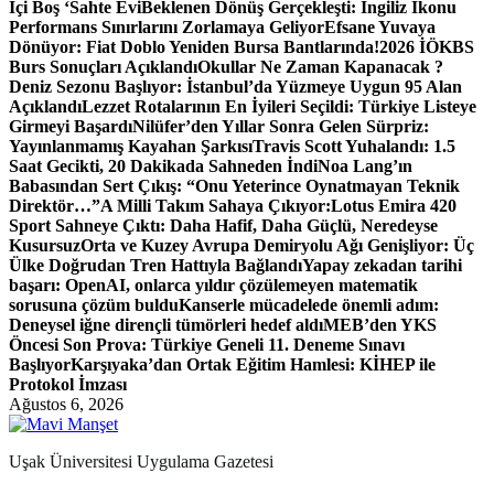
İçi Boş ‘Sahte Evi
Beklenen Dönüş Gerçekleşti: İngiliz İkonu
Performans Sınırlarını Zorlamaya Geliyor
Efsane Yuvaya
Dönüyor: Fiat Doblo Yeniden Bursa Bantlarında!
2026 İÖKBS
Burs Sonuçları Açıklandı
Okullar Ne Zaman Kapanacak ?
Deniz Sezonu Başlıyor: İstanbul’da Yüzmeye Uygun 95 Alan
Açıklandı
Lezzet Rotalarının En İyileri Seçildi: Türkiye Listeye
Girmeyi Başardı
Nilüfer’den Yıllar Sonra Gelen Sürpriz:
Yayınlanmamış Kayahan Şarkısı
Travis Scott Yuhalandı: 1.5
Saat Gecikti, 20 Dakikada Sahneden İndi
Noa Lang’ın
Babasından Sert Çıkış: “Onu Yeterince Oynatmayan Teknik
Direktör…”
A Milli Takım Sahaya Çıkıyor:
Lotus Emira 420
Sport Sahneye Çıktı: Daha Hafif, Daha Güçlü, Neredeyse
Kusursuz
Orta ve Kuzey Avrupa Demiryolu Ağı Genişliyor: Üç
Ülke Doğrudan Tren Hattıyla Bağlandı
Yapay zekadan tarihi
başarı: OpenAI, onlarca yıldır çözülemeyen matematik
sorusuna çözüm buldu
Kanserle mücadelede önemli adım:
Deneysel iğne dirençli tümörleri hedef aldı
MEB’den YKS
Öncesi Son Prova: Türkiye Geneli 11. Deneme Sınavı
Başlıyor
Karşıyaka’dan Ortak Eğitim Hamlesi: KİHEP ile
Protokol İmzası
Ağustos 6, 2026
Uşak Üniversitesi Uygulama Gazetesi