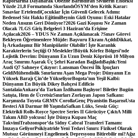
Raporlarına Dayanarak Obezite Barındıran Sivillerin Endeksi
Yüzde 21,8 Formatında Skorlandı
ÖSYM’den Kritik Karar:
Sınavlar Ertelendi
Çocuklar İçin Güvenli Gelecek Adımı:
Bedensel Söz Hakkı Eğitimi
Beynin Gizli Oyunu: Eski Hatalar
Neden Ansızın Geri Dönüyor?
2026 Gazi Koşusu Ne Zaman
Olacak ?
LGS Giriş Belgeleri 3 Haziran’da Erişime
Açılacak
2026 – YDUS Ne Zaman Açıklanacak ?
Sınav Görevi
Bekleyen Öğretmenlere Müjde: Başvuru Ekranı Açıldı
Dikkat,
İş Arkadaşınız Bir Manipülatör Olabilir! İşte Karanlık
Karakterlerin Seçtiği O Meslekler!
Büyük Körfez Bölgesi’nde
Lojistik Devrim: Dünyanın En Uzun Deniz Köprüsü 10 Milyon
Araç Sınırını Aşarak Üç Şehri Karadan Bağladı
Başlık:Yeni
Audi Q7 Sahneye Çıkıyor: Lansman Öncesi İlk İpuçları
Geldi
Mühendislik Sınırlarını Aşan Mega Proje: Dünyanın En
Yüksek Barajı Çin’de Yükseliyor
Bogota’nın Yeşil Kalbi:
Dünyanın En Büyük Dikey Bahçesi Edificio
Santalaia
Ankara’da Tarkan İzdihamı Başlıyor! Biletler Bugün
Satışta, Hem de Ücretsiz
Sınırları Zorlayan Japon Safkanı:
Karşınızda Toyota GRMN Corolla
Genç Piyanistin Başarısı
Usta
Besteci Ali Darmar 80 Yaşında
Safkan Lüks, Sessiz Güç:
Elektrikli Rolls-Royce Spectre Series II Görücüye Çıktı
A Milli
Takım ABD yolcusu! İşte Dünya Kupası Maç
Takvimi
Trabzonspor’da Sidny Cabral Transferi Tamam:
İmzaya Geliyor
Psikiyatride Yeni Tedavi Sınırı: Fiziksel Olarak
Mutsuz Görünmeyi Engellemek Depresyonu Bitirebilir mi?
Ağız