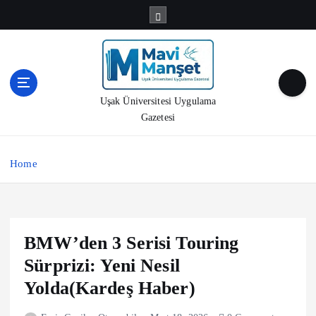
S
k
i
p
t
o
Uşak Üniversitesi Uygulama
c
Gazetesi
o
n
t
Home
e
n
t
BMW’den 3 Serisi Touring
Sürprizi: Yeni Nesil
Yolda(Kardeş Haber)