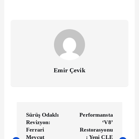
Emir Çevik
Y
Sürüş Odaklı
Performansta
a
Revizyon:
‘V8’
Ferrari
Restorasyonu
Mevcut
: Yeni CLE