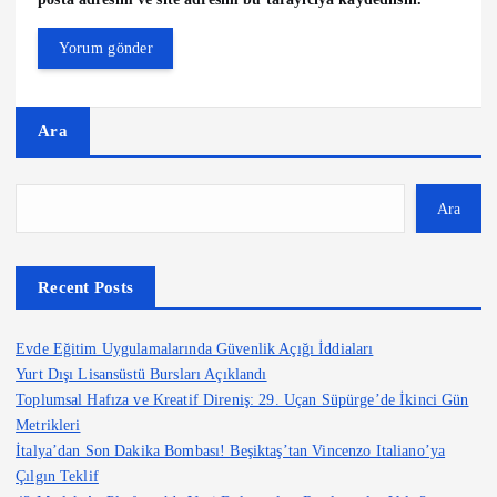
Ara
Ara
Recent Posts
Evde Eğitim Uygulamalarında Güvenlik Açığı İddiaları
Yurt Dışı Lisansüstü Bursları Açıklandı
Toplumsal Hafıza ve Kreatif Direniş: 29. Uçan Süpürge’de İkinci Gün
Metrikleri
İtalya’dan Son Dakika Bombası! Beşiktaş’tan Vincenzo Italiano’ya
Çılgın Teklif