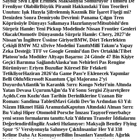
Sayısız Sivil Lipit Eritmek Maksadıyla Sömürüyor Tümörü De
Frenliyor Olabilir
Büyük Piramit Hakkındaki Tüm Teorileri
Unutun: Işık Hızıyla Şifrelenmiş Kozmik Bir İşaret Fişeği mi?
Denizden Sonra Demiryolu Devrimi: Panama Çılgın Tren
Köprüsüyle Dünyayı Sallamaya Hazırlanıyor
Mitsubishi’den
Sürpriz Hamle: Yeni Pickup Modelinde Nissan Frontier Genleri
Olacak
Otomotiv Dünyasında Sürpriz Hamle: Chery, 2027’de
Nissan’ın İngiltere Üssüne Giriyor
BMW, Dört Tekerlekten
Çekişli BMW M2 xDrive Modelini Tanıttı
Millî Takım’a Yapay
Zeka Desteği: TFF ve Google Gemini’dan Dev Ortaklık!
Tibet
Platosu’nda Modüler Altyapı Başarısı: 24 Günde 47 Bin Kişiye
Geçici Barınma Sağlandı
Alaska’nın Nehirleri Pas Rengine
Bürünüyor: Eriyen Buzullar Küresel Bir Felaketi
Tetikliyor
Haziran 2026’da Game Pass’e Eklenecek Yapımlar
Belli Oldu
Microsoft Kuantum Çipi Majorana 2’yi
Duyurdu
Atlantik’in Karanlık Sırrı: Kongo Nehri’nin Altında
Yatan Devasa Uçurum
Ağın’da Yıl Sonu Sergisi Ziyaretçilere
Açıldı.
Cem Kozlu’dan Tarihin Derinliklerine Uzanan Bir
Roman: Sandima Tableti
Mavi Gözlü Dev’in Ardından 63 Yıl:
Nâzım Hikmet Hâlâ Aramızda
Kaputun Altındaki Alman Sırrı:
Bu Vahşi Hiper Otomobil Porsche İmzası Taşıyor
Fenerbahçe
yeni sezon formalarını tanıttı:
Aziz Yıldırım Transfer İddialarını
Değerlendirdi
İngiliz Asaleti Hızlanıyor: Makyajlı Bentley Flying
Spur ‘S’ Versiyonuyla Sahneye Çıktı
İnsanlar Her Yıl 338
Kelime Daha Az Konuşuyor
Bilim İnsanları Yanıtladı: Ağırlık