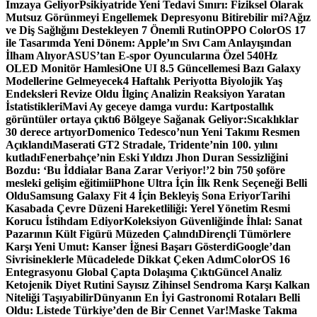
İmzaya Geliyor
Psikiyatride Yeni Tedavi Sınırı: Fiziksel Olarak
Mutsuz Görünmeyi Engellemek Depresyonu Bitirebilir mi?
Ağız
ve Diş Sağlığını Destekleyen 7 Önemli Rutin
OPPO ColorOS 17
ile Tasarımda Yeni Dönem: Apple’ın Sıvı Cam Anlayışından
İlham Alıyor
ASUS’tan E-spor Oyuncularına Özel 540Hz
OLED Monitör Hamlesi
One UI 8.5 Güncellemesi Bazı Galaxy
Modellerine Gelmeyecek
4 Haftalık Periyotta Biyolojik Yaş
Endeksleri Revize Oldu İlginç Analizin Reaksiyon Yaratan
İstatistikleri
Mavi Ay geceye damga vurdu: Kartpostallık
görüntüler ortaya çıktı
6 Bölgeye Sağanak Geliyor:Sıcaklıklar
30 derece artıyor
Domenico Tedesco’nun Yeni Takımı Resmen
Açıklandı
Maserati GT2 Stradale, Tridente’nin 100. yılını
kutladı
Fenerbahçe’nin Eski Yıldızı Jhon Duran Sessizliğini
Bozdu: ‘Bu İddialar Bana Zarar Veriyor!’
2 bin 750 şoföre
mesleki gelişim eğitimi
iPhone Ultra İçin İlk Renk Seçeneği Belli
Oldu
Samsung Galaxy Fit 4 İçin Bekleyiş Sona Eriyor
Tarihi
Kasabada Çevre Düzeni Hareketliliği: Yerel Yönetim Resmi
Korucu İstihdam Ediyor
Koleksiyon Güvenliğinde İhlal: Sanat
Pazarının Kült Figürü Müzeden Çalındı
Dirençli Tümörlere
Karşı Yeni Umut: Kanser İğnesi Başarı Gösterdi
Google’dan
Sivrisineklerle Mücadelede Dikkat Çeken Adım
ColorOS 16
Entegrasyonu Global Çapta Dolaşıma Çıktı
Güncel Analiz
Ketojenik Diyet Rutini Sayısız Zihinsel Sendroma Karşı Kalkan
Niteliği Taşıyabilir
Dünyanın En İyi Gastronomi Rotaları Belli
Oldu: Listede Türkiye’den de Bir Cennet Var!
Maske Takma