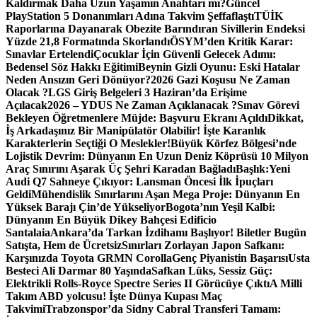
Kaldırmak Daha Uzun Yaşamın Anahtarı mı?
Güncel
PlayStation 5 Donanımları Adına Takvim Şeffaflaştı
TÜİK
Raporlarına Dayanarak Obezite Barındıran Sivillerin Endeksi
Yüzde 21,8 Formatında Skorlandı
ÖSYM’den Kritik Karar:
Sınavlar Ertelendi
Çocuklar İçin Güvenli Gelecek Adımı:
Bedensel Söz Hakkı Eğitimi
Beynin Gizli Oyunu: Eski Hatalar
Neden Ansızın Geri Dönüyor?
2026 Gazi Koşusu Ne Zaman
Olacak ?
LGS Giriş Belgeleri 3 Haziran’da Erişime
Açılacak
2026 – YDUS Ne Zaman Açıklanacak ?
Sınav Görevi
Bekleyen Öğretmenlere Müjde: Başvuru Ekranı Açıldı
Dikkat,
İş Arkadaşınız Bir Manipülatör Olabilir! İşte Karanlık
Karakterlerin Seçtiği O Meslekler!
Büyük Körfez Bölgesi’nde
Lojistik Devrim: Dünyanın En Uzun Deniz Köprüsü 10 Milyon
Araç Sınırını Aşarak Üç Şehri Karadan Bağladı
Başlık:Yeni
Audi Q7 Sahneye Çıkıyor: Lansman Öncesi İlk İpuçları
Geldi
Mühendislik Sınırlarını Aşan Mega Proje: Dünyanın En
Yüksek Barajı Çin’de Yükseliyor
Bogota’nın Yeşil Kalbi:
Dünyanın En Büyük Dikey Bahçesi Edificio
Santalaia
Ankara’da Tarkan İzdihamı Başlıyor! Biletler Bugün
Satışta, Hem de Ücretsiz
Sınırları Zorlayan Japon Safkanı:
Karşınızda Toyota GRMN Corolla
Genç Piyanistin Başarısı
Usta
Besteci Ali Darmar 80 Yaşında
Safkan Lüks, Sessiz Güç:
Elektrikli Rolls-Royce Spectre Series II Görücüye Çıktı
A Milli
Takım ABD yolcusu! İşte Dünya Kupası Maç
Takvimi
Trabzonspor’da Sidny Cabral Transferi Tamam: