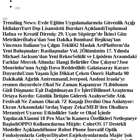
Trending News:
Evde Eğitim Uygulamalarında Güvenlik Açığı
İddiaları
Yurt Dışı Lisansüstü Bursları Açıklandı
Toplumsal
Hafıza ve Kreatif Direniş: 29. Uçan Süpürge’de İkinci Gün
Metrikleri
İtalya’dan Son Dakika Bombası! Beşiktaş’tan
Vincenzo Italiano’ya Çılgın Teklif
42 Maslak ArtPlatform’da
Yeni Buluşmalar: Rastlaşmalar Vol. 2
Ölümünün 17. Yılında
Michael Jackson’dan Yeni Rekor
Selülit ve Lipödem Arasındaki
Farklar Mercek Altında: Hangi Belirtiler Öne Çıkıyor?
Jose
Mourinho’nun Açtığı Dava Reddedildi: Galatasaray Kararı
Duyurdu
Uzun Yaşam İçin Dikkat Çeken Öneri: Haftada 90
Dakikalık Ağırlık Antrenmanı
Liverpool, Andoni Iraola’yı
resmen duyurdu!
e-Okul Ne Zaman Kapanıyor ?
Libidonun
Gizli Düşmanı: Eşit Dağıtılmayan Ev İşleri!
Bilimsel Araştırma
Ortaya Koydu: Günlük İletişim Giderek Azalıyor
Sıfır Atık
Festivali Ne Zaman Olacak ?
Z Kuşağı Derdini Ona Anlatıyor:
Ekran Arkasındaki Sırdaş Yapay Zeka!
MEB’den Okullara
Mezuniyet Uyarısı: Etkinlikler Sade ve Okul İçinde
Yapılacak
Xiaomi 18 Pro Max’in Kamera Özellikleri Netleşmeye
Başladı
OPPO Kullanıcılarına Müjde: ColorOS 17 Destekli
Modeller Açıklandı
Honor Robot Phone İnovatif Optik
Fonksiyonlarla Geliyor
Diyabet Enjeksiyonlarında Majör Şok