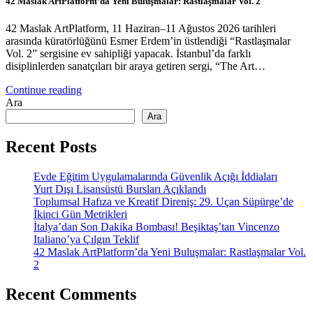
42 Maslak ArtPlatform’da Yeni Buluşmalar: Rastlaşmalar Vol. 2
42 Maslak ArtPlatform, 11 Haziran–11 Ağustos 2026 tarihleri
arasında küratörlüğünü Esmer Erdem’in üstlendiği “Rastlaşmalar
Vol. 2” sergisine ev sahipliği yapacak. İstanbul’da farklı
disiplinlerden sanatçıları bir araya getiren sergi, “The Art…
Continue reading
Ara
Ara
Recent Posts
Evde Eğitim Uygulamalarında Güvenlik Açığı İddiaları
Yurt Dışı Lisansüstü Bursları Açıklandı
Toplumsal Hafıza ve Kreatif Direniş: 29. Uçan Süpürge’de
İkinci Gün Metrikleri
İtalya’dan Son Dakika Bombası! Beşiktaş’tan Vincenzo
Italiano’ya Çılgın Teklif
42 Maslak ArtPlatform’da Yeni Buluşmalar: Rastlaşmalar Vol.
2
Recent Comments