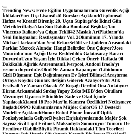
Skip
to
Trending News:
Evde Eğitim Uygulamalarında Güvenlik Açığı
content
İddiaları
Yurt Dışı Lisansüstü Bursları Açıklandı
Toplumsal
Hafıza ve Kreatif Direniş: 29. Uçan Süpürge’de İkinci Gün
Metrikleri
İtalya’dan Son Dakika Bombası! Beşiktaş’tan
Vincenzo Italiano’ya Çılgın Teklif
42 Maslak ArtPlatform’da
Yeni Buluşmalar: Rastlaşmalar Vol. 2
Ölümünün 17. Yılında
Michael Jackson’dan Yeni Rekor
Selülit ve Lipödem Arasındaki
Farklar Mercek Altında: Hangi Belirtiler Öne Çıkıyor?
Jose
Mourinho’nun Açtığı Dava Reddedildi: Galatasaray Kararı
Duyurdu
Uzun Yaşam İçin Dikkat Çeken Öneri: Haftada 90
Dakikalık Ağırlık Antrenmanı
Liverpool, Andoni Iraola’yı
resmen duyurdu!
e-Okul Ne Zaman Kapanıyor ?
Libidonun
Gizli Düşmanı: Eşit Dağıtılmayan Ev İşleri!
Bilimsel Araştırma
Ortaya Koydu: Günlük İletişim Giderek Azalıyor
Sıfır Atık
Festivali Ne Zaman Olacak ?
Z Kuşağı Derdini Ona Anlatıyor:
Ekran Arkasındaki Sırdaş Yapay Zeka!
MEB’den Okullara
Mezuniyet Uyarısı: Etkinlikler Sade ve Okul İçinde
Yapılacak
Xiaomi 18 Pro Max’in Kamera Özellikleri Netleşmeye
Başladı
OPPO Kullanıcılarına Müjde: ColorOS 17 Destekli
Modeller Açıklandı
Honor Robot Phone İnovatif Optik
Fonksiyonlarla Geliyor
Diyabet Enjeksiyonlarında Majör Şok
Sayısız Sivil Lipit Eritmek Maksadıyla Sömürüyor Tümörü De
Frenliyor Olabilir
Büyük Piramit Hakkındaki Tüm Teorileri