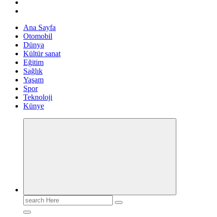
Ana Sayfa
Otomobil
Dünya
Kültür sanat
Eğitim
Sağlık
Yaşam
Spor
Teknoloji
Künye
Search
for: