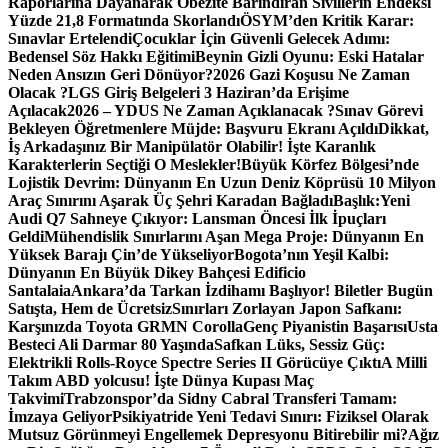
Raporlarına Dayanarak Obezite Barındıran Sivillerin Endeksi
Yüzde 21,8 Formatında Skorlandı
ÖSYM’den Kritik Karar:
Sınavlar Ertelendi
Çocuklar İçin Güvenli Gelecek Adımı:
Bedensel Söz Hakkı Eğitimi
Beynin Gizli Oyunu: Eski Hatalar
Neden Ansızın Geri Dönüyor?
2026 Gazi Koşusu Ne Zaman
Olacak ?
LGS Giriş Belgeleri 3 Haziran’da Erişime
Açılacak
2026 – YDUS Ne Zaman Açıklanacak ?
Sınav Görevi
Bekleyen Öğretmenlere Müjde: Başvuru Ekranı Açıldı
Dikkat,
İş Arkadaşınız Bir Manipülatör Olabilir! İşte Karanlık
Karakterlerin Seçtiği O Meslekler!
Büyük Körfez Bölgesi’nde
Lojistik Devrim: Dünyanın En Uzun Deniz Köprüsü 10 Milyon
Araç Sınırını Aşarak Üç Şehri Karadan Bağladı
Başlık:Yeni
Audi Q7 Sahneye Çıkıyor: Lansman Öncesi İlk İpuçları
Geldi
Mühendislik Sınırlarını Aşan Mega Proje: Dünyanın En
Yüksek Barajı Çin’de Yükseliyor
Bogota’nın Yeşil Kalbi:
Dünyanın En Büyük Dikey Bahçesi Edificio
Santalaia
Ankara’da Tarkan İzdihamı Başlıyor! Biletler Bugün
Satışta, Hem de Ücretsiz
Sınırları Zorlayan Japon Safkanı:
Karşınızda Toyota GRMN Corolla
Genç Piyanistin Başarısı
Usta
Besteci Ali Darmar 80 Yaşında
Safkan Lüks, Sessiz Güç:
Elektrikli Rolls-Royce Spectre Series II Görücüye Çıktı
A Milli
Takım ABD yolcusu! İşte Dünya Kupası Maç
Takvimi
Trabzonspor’da Sidny Cabral Transferi Tamam:
İmzaya Geliyor
Psikiyatride Yeni Tedavi Sınırı: Fiziksel Olarak
Mutsuz Görünmeyi Engellemek Depresyonu Bitirebilir mi?
Ağız