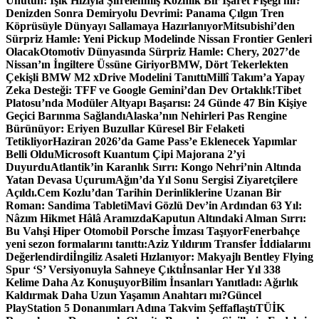
Unutun: Işık Hızıyla Şifrelenmiş Kozmik Bir İşaret Fişeği mi?
Denizden Sonra Demiryolu Devrimi: Panama Çılgın Tren
Köprüsüyle Dünyayı Sallamaya Hazırlanıyor
Mitsubishi’den
Sürpriz Hamle: Yeni Pickup Modelinde Nissan Frontier Genleri
Olacak
Otomotiv Dünyasında Sürpriz Hamle: Chery, 2027’de
Nissan’ın İngiltere Üssüne Giriyor
BMW, Dört Tekerlekten
Çekişli BMW M2 xDrive Modelini Tanıttı
Millî Takım’a Yapay
Zeka Desteği: TFF ve Google Gemini’dan Dev Ortaklık!
Tibet
Platosu’nda Modüler Altyapı Başarısı: 24 Günde 47 Bin Kişiye
Geçici Barınma Sağlandı
Alaska’nın Nehirleri Pas Rengine
Bürünüyor: Eriyen Buzullar Küresel Bir Felaketi
Tetikliyor
Haziran 2026’da Game Pass’e Eklenecek Yapımlar
Belli Oldu
Microsoft Kuantum Çipi Majorana 2’yi
Duyurdu
Atlantik’in Karanlık Sırrı: Kongo Nehri’nin Altında
Yatan Devasa Uçurum
Ağın’da Yıl Sonu Sergisi Ziyaretçilere
Açıldı.
Cem Kozlu’dan Tarihin Derinliklerine Uzanan Bir
Roman: Sandima Tableti
Mavi Gözlü Dev’in Ardından 63 Yıl:
Nâzım Hikmet Hâlâ Aramızda
Kaputun Altındaki Alman Sırrı:
Bu Vahşi Hiper Otomobil Porsche İmzası Taşıyor
Fenerbahçe
yeni sezon formalarını tanıttı:
Aziz Yıldırım Transfer İddialarını
Değerlendirdi
İngiliz Asaleti Hızlanıyor: Makyajlı Bentley Flying
Spur ‘S’ Versiyonuyla Sahneye Çıktı
İnsanlar Her Yıl 338
Kelime Daha Az Konuşuyor
Bilim İnsanları Yanıtladı: Ağırlık
Kaldırmak Daha Uzun Yaşamın Anahtarı mı?
Güncel
PlayStation 5 Donanımları Adına Takvim Şeffaflaştı
TÜİK