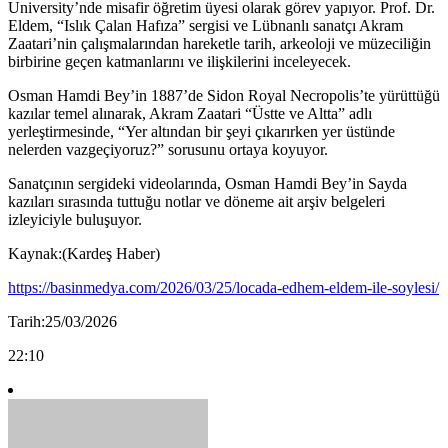
University’nde misafir öğretim üyesi olarak görev yapıyor. Prof. Dr.
Eldem, “Islık Çalan Hafıza” sergisi ve Lübnanlı sanatçı Akram
Zaatari’nin çalışmalarından hareketle tarih, arkeoloji ve müzeciliğin
birbirine geçen katmanlarını ve ilişkilerini inceleyecek.
Osman Hamdi Bey’in 1887’de Sidon Royal Necropolis’te yürüttüğü
kazılar temel alınarak, Akram Zaatari “Üstte ve Altta” adlı
yerleştirmesinde, “Yer altından bir şeyi çıkarırken yer üstünde
nelerden vazgeçiyoruz?” sorusunu ortaya koyuyor.
Sanatçının sergideki videolarında, Osman Hamdi Bey’in Sayda
kazıları sırasında tuttuğu notlar ve döneme ait arşiv belgeleri
izleyiciyle buluşuyor.
Kaynak:(Kardeş Haber)
https://basinmedya.com/2026/03/25/locada-edhem-eldem-ile-soylesi/
Tarih:25/03/2026
22:10