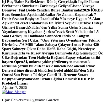
İçi Boş ‘Sahte Evi
Beklenen Dönüş Gerçekleşti: İngiliz İkonu
Performans Sınırlarını Zorlamaya Geliyor
Efsane Yuvaya
Dönüyor: Fiat Doblo Yeniden Bursa Bantlarında!
2026 İÖKBS
Burs Sonuçları Açıklandı
Okullar Ne Zaman Kapanacak ?
Deniz Sezonu Başlıyor: İstanbul’da Yüzmeye Uygun 95 Alan
Açıklandı
Lezzet Rotalarının En İyileri Seçildi: Türkiye Listeye
Girmeyi Başardı
Nilüfer’den Yıllar Sonra Gelen Sürpriz:
Yayınlanmamış Kayahan Şarkısı
Travis Scott Yuhalandı: 1.5
Saat Gecikti, 20 Dakikada Sahneden İndi
Noa Lang’ın
Babasından Sert Çıkış: “Onu Yeterince Oynatmayan Teknik
Direktör…”
A Milli Takım Sahaya Çıkıyor:
Lotus Emira 420
Sport Sahneye Çıktı: Daha Hafif, Daha Güçlü, Neredeyse
Kusursuz
Orta ve Kuzey Avrupa Demiryolu Ağı Genişliyor: Üç
Ülke Doğrudan Tren Hattıyla Bağlandı
Yapay zekadan tarihi
başarı: OpenAI, onlarca yıldır çözülemeyen matematik
sorusuna çözüm buldu
Kanserle mücadelede önemli adım:
Deneysel iğne dirençli tümörleri hedef aldı
MEB’den YKS
Öncesi Son Prova: Türkiye Geneli 11. Deneme Sınavı
Başlıyor
Karşıyaka’dan Ortak Eğitim Hamlesi: KİHEP ile
Protokol İmzası
Ağustos 7, 2026
Uşak Üniversitesi Uygulama Gazetesi