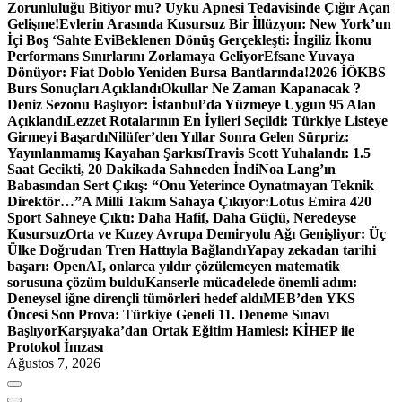
Zorunluluğu Bitiyor mu? Uyku Apnesi Tedavisinde Çığır Açan
Gelişme!
Evlerin Arasında Kusursuz Bir İllüzyon: New York’un
İçi Boş ‘Sahte Evi
Beklenen Dönüş Gerçekleşti: İngiliz İkonu
Performans Sınırlarını Zorlamaya Geliyor
Efsane Yuvaya
Dönüyor: Fiat Doblo Yeniden Bursa Bantlarında!
2026 İÖKBS
Burs Sonuçları Açıklandı
Okullar Ne Zaman Kapanacak ?
Deniz Sezonu Başlıyor: İstanbul’da Yüzmeye Uygun 95 Alan
Açıklandı
Lezzet Rotalarının En İyileri Seçildi: Türkiye Listeye
Girmeyi Başardı
Nilüfer’den Yıllar Sonra Gelen Sürpriz:
Yayınlanmamış Kayahan Şarkısı
Travis Scott Yuhalandı: 1.5
Saat Gecikti, 20 Dakikada Sahneden İndi
Noa Lang’ın
Babasından Sert Çıkış: “Onu Yeterince Oynatmayan Teknik
Direktör…”
A Milli Takım Sahaya Çıkıyor:
Lotus Emira 420
Sport Sahneye Çıktı: Daha Hafif, Daha Güçlü, Neredeyse
Kusursuz
Orta ve Kuzey Avrupa Demiryolu Ağı Genişliyor: Üç
Ülke Doğrudan Tren Hattıyla Bağlandı
Yapay zekadan tarihi
başarı: OpenAI, onlarca yıldır çözülemeyen matematik
sorusuna çözüm buldu
Kanserle mücadelede önemli adım:
Deneysel iğne dirençli tümörleri hedef aldı
MEB’den YKS
Öncesi Son Prova: Türkiye Geneli 11. Deneme Sınavı
Başlıyor
Karşıyaka’dan Ortak Eğitim Hamlesi: KİHEP ile
Protokol İmzası
Ağustos 7, 2026