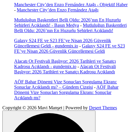
Manchester City’den Enzo Fernández Atağı - Objektif Haber
-
Manchester City’den Enzo Fernández Atağı
Mutluluğun Başkentleri Belli Oldu: 2026’nın En Huzurlu
Şehirleri Açıklandı! - Basın Medya
-
Mutluluğun Başkentleri
Belli Oldu: 2026’nın En Huzurlu Şehirleri Açıklandı!
Galaxy S24 FE ve S23 FE’ye Nisan 2026 Güvenlik
Güncellemesi Geldi - gundemix.io
-
Galaxy S24 FE ve S23
FE’ye Nisan 2026 Güvenlik Güncellemesi Geldi
Alaçatı Ot Festivali Başlıyor: 2026 Tarihleri ve Sanatçı
Kadrosu Açıklandı - gundemix.io
-
Alaçatı Ot Festivali
Başlıyor: 2026 Tarihleri ve Sanatçı Kadrosu Açıklandı
AÖF Bahar Dönemi Vize Sonuçları Sorgulama Ekranı:
Sonuçlar Açıklandı mı? – Gündem Çizgisi
-
AÖF Bahar
Dönemi Vize Sonuçları Sorgulama Ekranı: Sonuçlar
Açıklandı mı?
Copyright © 2026 Mavi Manşet | Powered by
Desert Themes