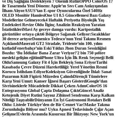
ve Diş Sağlığını Destekleyen 7 Önemli Rutin
OPPO ColorOS 17
ile Tasarımda Yeni Dönem: Apple’ın Sıvı Cam Anlayışından
İlham Alıyor
ASUS’tan E-spor Oyuncularına Özel 540Hz
OLED Monitör Hamlesi
One UI 8.5 Güncellemesi Bazı Galaxy
Modellerine Gelmeyecek
4 Haftalık Periyotta Biyolojik Yaş
Endeksleri Revize Oldu İlginç Analizin Reaksiyon Yaratan
İstatistikleri
Mavi Ay geceye damga vurdu: Kartpostallık
görüntüler ortaya çıktı
6 Bölgeye Sağanak Geliyor:Sıcaklıklar
30 derece artıyor
Domenico Tedesco’nun Yeni Takımı Resmen
Açıklandı
Maserati GT2 Stradale, Tridente’nin 100. yılını
kutladı
Fenerbahçe’nin Eski Yıldızı Jhon Duran Sessizliğini
Bozdu: ‘Bu İddialar Bana Zarar Veriyor!’
2 bin 750 şoföre
mesleki gelişim eğitimi
iPhone Ultra İçin İlk Renk Seçeneği Belli
Oldu
Samsung Galaxy Fit 4 İçin Bekleyiş Sona Eriyor
Tarihi
Kasabada Çevre Düzeni Hareketliliği: Yerel Yönetim Resmi
Korucu İstihdam Ediyor
Koleksiyon Güvenliğinde İhlal: Sanat
Pazarının Kült Figürü Müzeden Çalındı
Dirençli Tümörlere
Karşı Yeni Umut: Kanser İğnesi Başarı Gösterdi
Google’dan
Sivrisineklerle Mücadelede Dikkat Çeken Adım
ColorOS 16
Entegrasyonu Global Çapta Dolaşıma Çıktı
Güncel Analiz
Ketojenik Diyet Rutini Sayısız Zihinsel Sendroma Karşı Kalkan
Niteliği Taşıyabilir
Dünyanın En İyi Gastronomi Rotaları Belli
Oldu: Listede Türkiye’den de Bir Cennet Var!
Maske Takma
Zorunluluğu Bitiyor mu? Uyku Apnesi Tedavisinde Çığır Açan
Gelişme!
Evlerin Arasında Kusursuz Bir İllüzyon: New York’un