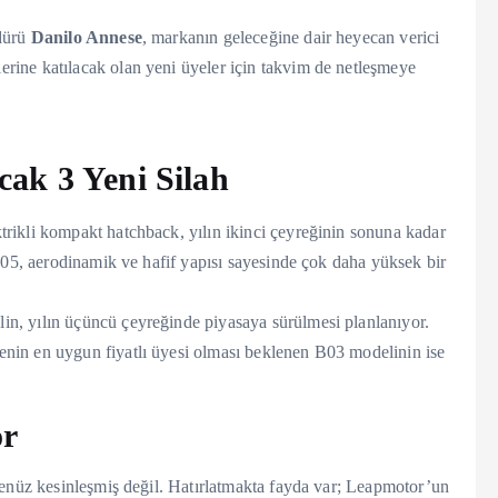
üdürü
Danilo Annese
, markanın geleceğine dair heyecan verici
ine katılacak olan yeni üyeler için takvim de netleşmeye
ak 3 Yeni Silah
trikli kompakt hatchback, yılın ikinci çeyreğinin sonuna kadar
B05, aerodinamik ve hafif yapısı sayesinde çok daha yüksek bir
in, yılın üçüncü çeyreğinde piyasaya sürülmesi planlanıyor.
enin en uygun fiyatlı üyesi olması beklenen B03 modelinin ise
or
henüz kesinleşmiş değil. Hatırlatmakta fayda var; Leapmotor’un