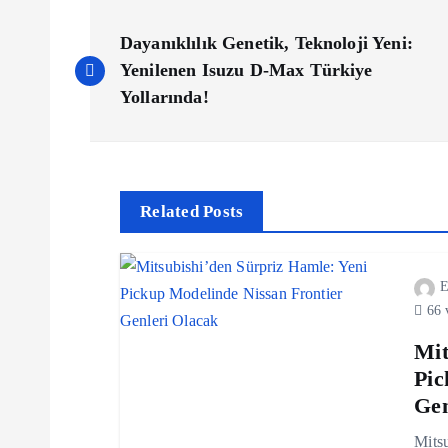
Y
Dayanıklılık Genetik, Teknoloji Yeni:
a
Yenilenen Isuzu D-Max Türkiye
Yollarında!
z
ı
Related Posts
g
E
e
66 
z
Mit
Pic
Gen
i
Mitsu