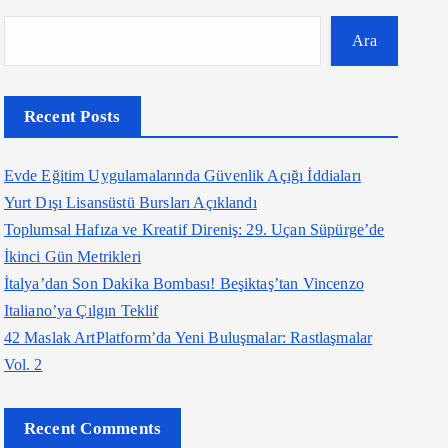
Ara
Recent Posts
Evde Eğitim Uygulamalarında Güvenlik Açığı İddiaları
Yurt Dışı Lisansüstü Bursları Açıklandı
Toplumsal Hafıza ve Kreatif Direniş: 29. Uçan Süpürge’de
İkinci Gün Metrikleri
İtalya’dan Son Dakika Bombası! Beşiktaş’tan Vincenzo
Italiano’ya Çılgın Teklif
42 Maslak ArtPlatform’da Yeni Buluşmalar: Rastlaşmalar
Vol. 2
Recent Comments