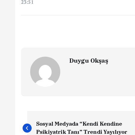
23:51
Duygu Okşaş
Y
Sosyal Medyada “Kendi Kendine
Psikiyatrik Tanı” Trendi Yayılıyor