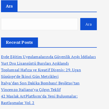
Ara
Ara
Recent Posts
Evde Eğitim Uygulamalarında Güvenlik Açığı İddiaları
Yurt Dışı Lisansüstü Bursları Açıklandı
Toplumsal Hafıza ve Kreatif Direniş: 29. Uçan
Süpürge’de İkinci Gün Metrikleri
İtalya’dan Son Dakika Bombası! Beşiktaş’tan
Vincenzo Italiano’ya Çılgın Teklif
42 Maslak ArtPlatform’da Yeni Buluşmalar:
Rastlaşmalar Vol. 2