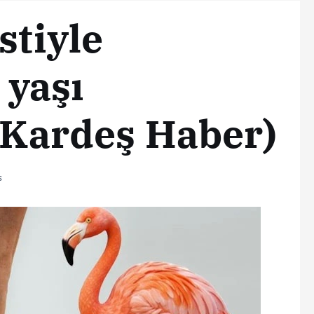
stiyle
yaşı
 (Kardeş Haber)
s