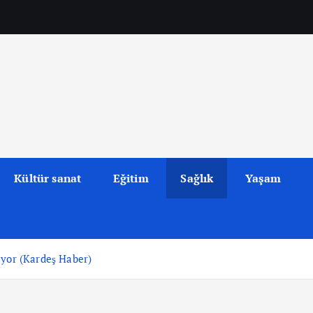
Kültür sanat
Eğitim
Sağlık
Yaşam
iyor (Kardeş Haber)