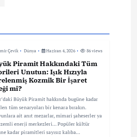
mir Çevik
Dünya
Haziran 4, 2026
86 views
yük Piramit Hakkındaki Tüm
rileri Unutun: Işık Hızıyla
relenmiş Kozmik Bir İşaret
eği mi?
r’daki Büyük Piramit hakkında bugüne kadar
ilen tüm senaryoları bir kenara bırakın.
vunlara ait anıt mezarlar, mimari şaheserler ya
izemli enerji merkezleri… Popüler kültür
ne kadar piramitleri sayısız kalıba…