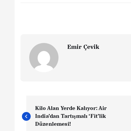
Emir Çevik
Y
Kilo Alan Yerde Kalıyor: Air
a
India’dan Tartışmalı ‘Fit’lik
Düzenlemesi!