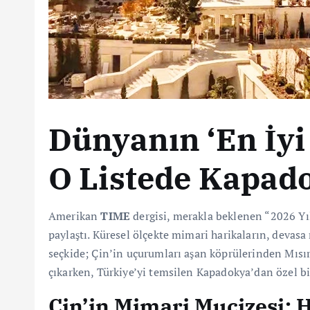
Dünyanın ‘En İyi 
O Listede Kapado
Amerikan
TIME
dergisi, merakla beklenen “2026 Yı
paylaştı. Küresel ölçekte mimari harikaların, devasa 
seçkide; Çin’in uçurumları aşan köprülerinden Mısır
çıkarken, Türkiye’yi temsilen Kapadokya’dan özel bir
Çin’in Mimari Mucizesi: