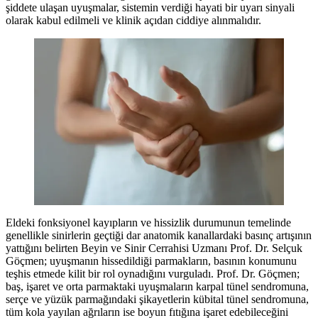
şiddete ulaşan uyuşmalar, sistemin verdiği hayati bir uyarı sinyali
olarak kabul edilmeli ve klinik açıdan ciddiye alınmalıdır.
Eldeki fonksiyonel kayıpların ve hissizlik durumunun temelinde
genellikle sinirlerin geçtiği dar anatomik kanallardaki basınç artışının
yattığını belirten Beyin ve Sinir Cerrahisi Uzmanı Prof. Dr. Selçuk
Göçmen; uyuşmanın hissedildiği parmakların, basının konumunu
teşhis etmede kilit bir rol oynadığını vurguladı. Prof. Dr. Göçmen;
baş, işaret ve orta parmaktaki uyuşmaların karpal tünel sendromuna,
serçe ve yüzük parmağındaki şikayetlerin kübital tünel sendromuna,
tüm kola yayılan ağrıların ise boyun fıtığına işaret edebileceğini