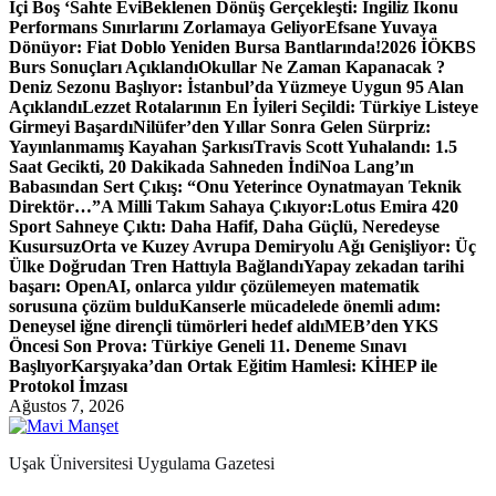
İçi Boş ‘Sahte Evi
Beklenen Dönüş Gerçekleşti: İngiliz İkonu
Performans Sınırlarını Zorlamaya Geliyor
Efsane Yuvaya
Dönüyor: Fiat Doblo Yeniden Bursa Bantlarında!
2026 İÖKBS
Burs Sonuçları Açıklandı
Okullar Ne Zaman Kapanacak ?
Deniz Sezonu Başlıyor: İstanbul’da Yüzmeye Uygun 95 Alan
Açıklandı
Lezzet Rotalarının En İyileri Seçildi: Türkiye Listeye
Girmeyi Başardı
Nilüfer’den Yıllar Sonra Gelen Sürpriz:
Yayınlanmamış Kayahan Şarkısı
Travis Scott Yuhalandı: 1.5
Saat Gecikti, 20 Dakikada Sahneden İndi
Noa Lang’ın
Babasından Sert Çıkış: “Onu Yeterince Oynatmayan Teknik
Direktör…”
A Milli Takım Sahaya Çıkıyor:
Lotus Emira 420
Sport Sahneye Çıktı: Daha Hafif, Daha Güçlü, Neredeyse
Kusursuz
Orta ve Kuzey Avrupa Demiryolu Ağı Genişliyor: Üç
Ülke Doğrudan Tren Hattıyla Bağlandı
Yapay zekadan tarihi
başarı: OpenAI, onlarca yıldır çözülemeyen matematik
sorusuna çözüm buldu
Kanserle mücadelede önemli adım:
Deneysel iğne dirençli tümörleri hedef aldı
MEB’den YKS
Öncesi Son Prova: Türkiye Geneli 11. Deneme Sınavı
Başlıyor
Karşıyaka’dan Ortak Eğitim Hamlesi: KİHEP ile
Protokol İmzası
Ağustos 7, 2026
Uşak Üniversitesi Uygulama Gazetesi