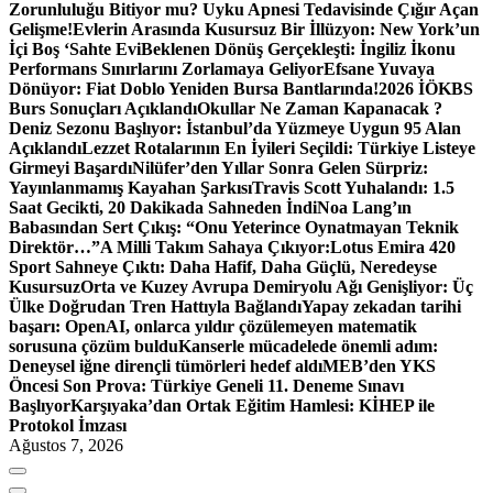
Zorunluluğu Bitiyor mu? Uyku Apnesi Tedavisinde Çığır Açan
Gelişme!
Evlerin Arasında Kusursuz Bir İllüzyon: New York’un
İçi Boş ‘Sahte Evi
Beklenen Dönüş Gerçekleşti: İngiliz İkonu
Performans Sınırlarını Zorlamaya Geliyor
Efsane Yuvaya
Dönüyor: Fiat Doblo Yeniden Bursa Bantlarında!
2026 İÖKBS
Burs Sonuçları Açıklandı
Okullar Ne Zaman Kapanacak ?
Deniz Sezonu Başlıyor: İstanbul’da Yüzmeye Uygun 95 Alan
Açıklandı
Lezzet Rotalarının En İyileri Seçildi: Türkiye Listeye
Girmeyi Başardı
Nilüfer’den Yıllar Sonra Gelen Sürpriz:
Yayınlanmamış Kayahan Şarkısı
Travis Scott Yuhalandı: 1.5
Saat Gecikti, 20 Dakikada Sahneden İndi
Noa Lang’ın
Babasından Sert Çıkış: “Onu Yeterince Oynatmayan Teknik
Direktör…”
A Milli Takım Sahaya Çıkıyor:
Lotus Emira 420
Sport Sahneye Çıktı: Daha Hafif, Daha Güçlü, Neredeyse
Kusursuz
Orta ve Kuzey Avrupa Demiryolu Ağı Genişliyor: Üç
Ülke Doğrudan Tren Hattıyla Bağlandı
Yapay zekadan tarihi
başarı: OpenAI, onlarca yıldır çözülemeyen matematik
sorusuna çözüm buldu
Kanserle mücadelede önemli adım:
Deneysel iğne dirençli tümörleri hedef aldı
MEB’den YKS
Öncesi Son Prova: Türkiye Geneli 11. Deneme Sınavı
Başlıyor
Karşıyaka’dan Ortak Eğitim Hamlesi: KİHEP ile
Protokol İmzası
Ağustos 7, 2026