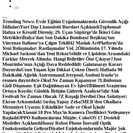
Trending News:
Evde Eğitim Uygulamalarında Güvenlik Açığı
İddiaları
Yurt Dışı Lisansüstü Bursları Açıklandı
Toplumsal
Hafıza ve Kreatif Direniş: 29. Uçan Süpürge’de İkinci Gün
Metrikleri
İtalya’dan Son Dakika Bombası! Beşiktaş’tan
Vincenzo Italiano’ya Çılgın Teklif
42 Maslak ArtPlatform’da
Yeni Buluşmalar: Rastlaşmalar Vol. 2
Ölümünün 17. Yılında
Michael Jackson’dan Yeni Rekor
Selülit ve Lipödem Arasındaki
Farklar Mercek Altında: Hangi Belirtiler Öne Çıkıyor?
Jose
Mourinho’nun Açtığı Dava Reddedildi: Galatasaray Kararı
Duyurdu
Uzun Yaşam İçin Dikkat Çeken Öneri: Haftada 90
Dakikalık Ağırlık Antrenmanı
Liverpool, Andoni Iraola’yı
resmen duyurdu!
e-Okul Ne Zaman Kapanıyor ?
Libidonun
Gizli Düşmanı: Eşit Dağıtılmayan Ev İşleri!
Bilimsel Araştırma
Ortaya Koydu: Günlük İletişim Giderek Azalıyor
Sıfır Atık
Festivali Ne Zaman Olacak ?
Z Kuşağı Derdini Ona Anlatıyor:
Ekran Arkasındaki Sırdaş Yapay Zeka!
MEB’den Okullara
Mezuniyet Uyarısı: Etkinlikler Sade ve Okul İçinde
Yapılacak
Xiaomi 18 Pro Max’in Kamera Özellikleri Netleşmeye
Başladı
OPPO Kullanıcılarına Müjde: ColorOS 17 Destekli
Modeller Açıklandı
Honor Robot Phone İnovatif Optik
Fonksiyonlarla Geliyor
Diyabet Enjeksiyonlarında Majör Şok