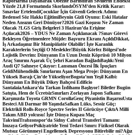
Raporlarına Dayanarak Obezite Barındıran Sivillerin Endeksi
Yüzde 21,8 Formatında Skorlandı
ÖSYM’den Kritik Karar:
Sınavlar Ertelendi
Çocuklar İçin Güvenli Gelecek Adımı:
Bedensel Söz Hakkı Eğitimi
Beynin Gizli Oyunu: Eski Hatalar
Neden Ansızın Geri Dönüyor?
2026 Gazi Koşusu Ne Zaman
Olacak ?
LGS Giriş Belgeleri 3 Haziran’da Erişime
Açılacak
2026 – YDUS Ne Zaman Açıklanacak ?
Sınav Görevi
Bekleyen Öğretmenlere Müjde: Başvuru Ekranı Açıldı
Dikkat,
İş Arkadaşınız Bir Manipülatör Olabilir! İşte Karanlık
Karakterlerin Seçtiği O Meslekler!
Büyük Körfez Bölgesi’nde
Lojistik Devrim: Dünyanın En Uzun Deniz Köprüsü 10 Milyon
Araç Sınırını Aşarak Üç Şehri Karadan Bağladı
Başlık:Yeni
Audi Q7 Sahneye Çıkıyor: Lansman Öncesi İlk İpuçları
Geldi
Mühendislik Sınırlarını Aşan Mega Proje: Dünyanın En
Yüksek Barajı Çin’de Yükseliyor
Bogota’nın Yeşil Kalbi:
Dünyanın En Büyük Dikey Bahçesi Edificio
Santalaia
Ankara’da Tarkan İzdihamı Başlıyor! Biletler Bugün
Satışta, Hem de Ücretsiz
Sınırları Zorlayan Japon Safkanı:
Karşınızda Toyota GRMN Corolla
Genç Piyanistin Başarısı
Usta
Besteci Ali Darmar 80 Yaşında
Safkan Lüks, Sessiz Güç:
Elektrikli Rolls-Royce Spectre Series II Görücüye Çıktı
A Milli
Takım ABD yolcusu! İşte Dünya Kupası Maç
Takvimi
Trabzonspor’da Sidny Cabral Transferi Tamam:
İmzaya Geliyor
Psikiyatride Yeni Tedavi Sınırı: Fiziksel Olarak
Mutsuz Görünmeyi Engellemek Depresyonu Bitirebilir mi?
Ağız