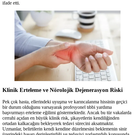
ifade etti.
Klinik Erteleme ve Nörolojik Dejenerasyon Riski
Pek çok hasta, ellerindeki uyuşma ve karıncalanma hissinin geçici
bir durum olduğunu varsayarak profesyonel tıbbi yardıma
başvurmayı erteleme eğilimi göstermektedir. Ancak bu tür vakalarda
cerrahi açıdan en büyük klinik risk, şikayetlerin kendiliğinden
ortadan kalkacağını bekleyerek tedavi sürecini aksatmaktır.
Uzmanlar, belirtilerin kendi kendine düzelmesini beklemenin sinir
üzerindeki hasarı derinleştirdiği ve tedaviyi zorlaştırdığı konusunda