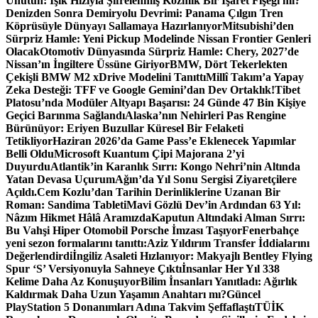
Unutun: Işık Hızıyla Şifrelenmiş Kozmik Bir İşaret Fişeği mi?
Denizden Sonra Demiryolu Devrimi: Panama Çılgın Tren
Köprüsüyle Dünyayı Sallamaya Hazırlanıyor
Mitsubishi’den
Sürpriz Hamle: Yeni Pickup Modelinde Nissan Frontier Genleri
Olacak
Otomotiv Dünyasında Sürpriz Hamle: Chery, 2027’de
Nissan’ın İngiltere Üssüne Giriyor
BMW, Dört Tekerlekten
Çekişli BMW M2 xDrive Modelini Tanıttı
Millî Takım’a Yapay
Zeka Desteği: TFF ve Google Gemini’dan Dev Ortaklık!
Tibet
Platosu’nda Modüler Altyapı Başarısı: 24 Günde 47 Bin Kişiye
Geçici Barınma Sağlandı
Alaska’nın Nehirleri Pas Rengine
Bürünüyor: Eriyen Buzullar Küresel Bir Felaketi
Tetikliyor
Haziran 2026’da Game Pass’e Eklenecek Yapımlar
Belli Oldu
Microsoft Kuantum Çipi Majorana 2’yi
Duyurdu
Atlantik’in Karanlık Sırrı: Kongo Nehri’nin Altında
Yatan Devasa Uçurum
Ağın’da Yıl Sonu Sergisi Ziyaretçilere
Açıldı.
Cem Kozlu’dan Tarihin Derinliklerine Uzanan Bir
Roman: Sandima Tableti
Mavi Gözlü Dev’in Ardından 63 Yıl:
Nâzım Hikmet Hâlâ Aramızda
Kaputun Altındaki Alman Sırrı:
Bu Vahşi Hiper Otomobil Porsche İmzası Taşıyor
Fenerbahçe
yeni sezon formalarını tanıttı:
Aziz Yıldırım Transfer İddialarını
Değerlendirdi
İngiliz Asaleti Hızlanıyor: Makyajlı Bentley Flying
Spur ‘S’ Versiyonuyla Sahneye Çıktı
İnsanlar Her Yıl 338
Kelime Daha Az Konuşuyor
Bilim İnsanları Yanıtladı: Ağırlık
Kaldırmak Daha Uzun Yaşamın Anahtarı mı?
Güncel
PlayStation 5 Donanımları Adına Takvim Şeffaflaştı
TÜİK