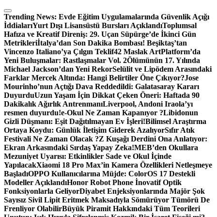
Skip
to
Trending News:
Evde Eğitim Uygulamalarında Güvenlik Açığı
content
İddiaları
Yurt Dışı Lisansüstü Bursları Açıklandı
Toplumsal
Hafıza ve Kreatif Direniş: 29. Uçan Süpürge’de İkinci Gün
Metrikleri
İtalya’dan Son Dakika Bombası! Beşiktaş’tan
Vincenzo Italiano’ya Çılgın Teklif
42 Maslak ArtPlatform’da
Yeni Buluşmalar: Rastlaşmalar Vol. 2
Ölümünün 17. Yılında
Michael Jackson’dan Yeni Rekor
Selülit ve Lipödem Arasındaki
Farklar Mercek Altında: Hangi Belirtiler Öne Çıkıyor?
Jose
Mourinho’nun Açtığı Dava Reddedildi: Galatasaray Kararı
Duyurdu
Uzun Yaşam İçin Dikkat Çeken Öneri: Haftada 90
Dakikalık Ağırlık Antrenmanı
Liverpool, Andoni Iraola’yı
resmen duyurdu!
e-Okul Ne Zaman Kapanıyor ?
Libidonun
Gizli Düşmanı: Eşit Dağıtılmayan Ev İşleri!
Bilimsel Araştırma
Ortaya Koydu: Günlük İletişim Giderek Azalıyor
Sıfır Atık
Festivali Ne Zaman Olacak ?
Z Kuşağı Derdini Ona Anlatıyor:
Ekran Arkasındaki Sırdaş Yapay Zeka!
MEB’den Okullara
Mezuniyet Uyarısı: Etkinlikler Sade ve Okul İçinde
Yapılacak
Xiaomi 18 Pro Max’in Kamera Özellikleri Netleşmeye
Başladı
OPPO Kullanıcılarına Müjde: ColorOS 17 Destekli
Modeller Açıklandı
Honor Robot Phone İnovatif Optik
Fonksiyonlarla Geliyor
Diyabet Enjeksiyonlarında Majör Şok
Sayısız Sivil Lipit Eritmek Maksadıyla Sömürüyor Tümörü De
Frenliyor Olabilir
Büyük Piramit Hakkındaki Tüm Teorileri