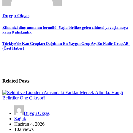
Duygu Okşaş
Yazı
Zihninizi dinç tutmanın formülü: Yaşla birlikte gelen zihinsel yavaşlamaya
karşı 8 alışkanlık
gezinmesi
Türkiye’de Kan Grupları Dağılımı: En Yaygın Grup A+, En Nadir Grup AB-
(Özel Haber)
Related Posts
Duygu Okşaş
Sağlık
Haziran 4, 2026
102 views