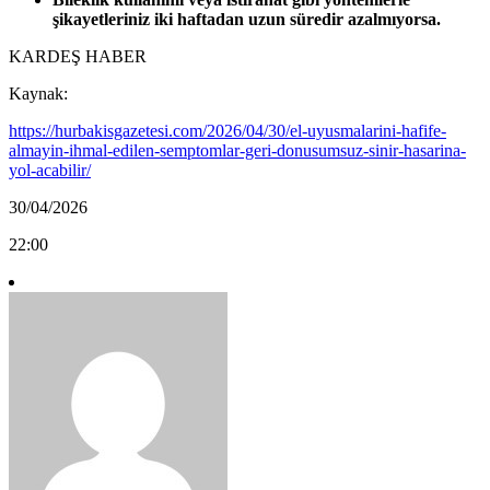
şikayetleriniz iki haftadan uzun süredir azalmıyorsa.
KARDEŞ HABER
Kaynak:
https://hurbakisgazetesi.com/2026/04/30/el-uyusmalarini-hafife-
almayin-ihmal-edilen-semptomlar-geri-donusumsuz-sinir-hasarina-
yol-acabilir/
30/04/2026
22:00