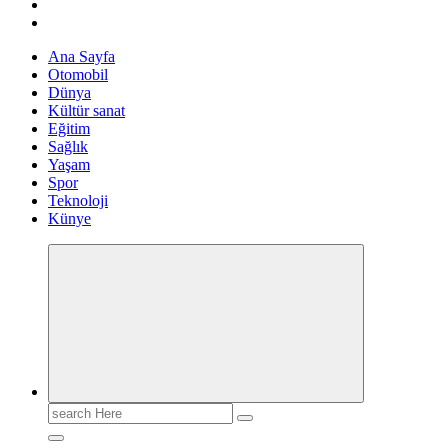
Ana Sayfa
Otomobil
Dünya
Kültür sanat
Eğitim
Sağlık
Yaşam
Spor
Teknoloji
Künye
Search
for: