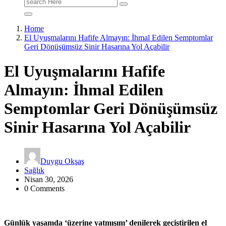
Search
for:
Home
El Uyuşmalarını Hafife Almayın: İhmal Edilen Semptomlar
Geri Dönüşümsüz Sinir Hasarına Yol Açabilir
El Uyuşmalarını Hafife
Almayın: İhmal Edilen
Semptomlar Geri Dönüşümsüz
Sinir Hasarına Yol Açabilir
Duygu Okşaş
Sağlık
Nisan 30, 2026
0 Comments
Günlük yaşamda ‘üzerine yatmışım’ denilerek geçiştirilen el