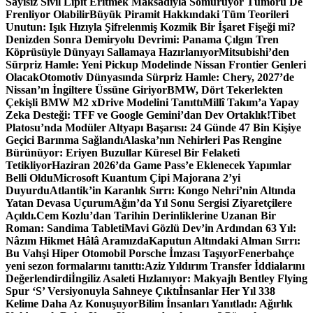
Sayısız Sivil Lipit Eritmek Maksadıyla Sömürüyor Tümörü De
Frenliyor Olabilir
Büyük Piramit Hakkındaki Tüm Teorileri
Unutun: Işık Hızıyla Şifrelenmiş Kozmik Bir İşaret Fişeği mi?
Denizden Sonra Demiryolu Devrimi: Panama Çılgın Tren
Köprüsüyle Dünyayı Sallamaya Hazırlanıyor
Mitsubishi’den
Sürpriz Hamle: Yeni Pickup Modelinde Nissan Frontier Genleri
Olacak
Otomotiv Dünyasında Sürpriz Hamle: Chery, 2027’de
Nissan’ın İngiltere Üssüne Giriyor
BMW, Dört Tekerlekten
Çekişli BMW M2 xDrive Modelini Tanıttı
Millî Takım’a Yapay
Zeka Desteği: TFF ve Google Gemini’dan Dev Ortaklık!
Tibet
Platosu’nda Modüler Altyapı Başarısı: 24 Günde 47 Bin Kişiye
Geçici Barınma Sağlandı
Alaska’nın Nehirleri Pas Rengine
Bürünüyor: Eriyen Buzullar Küresel Bir Felaketi
Tetikliyor
Haziran 2026’da Game Pass’e Eklenecek Yapımlar
Belli Oldu
Microsoft Kuantum Çipi Majorana 2’yi
Duyurdu
Atlantik’in Karanlık Sırrı: Kongo Nehri’nin Altında
Yatan Devasa Uçurum
Ağın’da Yıl Sonu Sergisi Ziyaretçilere
Açıldı.
Cem Kozlu’dan Tarihin Derinliklerine Uzanan Bir
Roman: Sandima Tableti
Mavi Gözlü Dev’in Ardından 63 Yıl:
Nâzım Hikmet Hâlâ Aramızda
Kaputun Altındaki Alman Sırrı:
Bu Vahşi Hiper Otomobil Porsche İmzası Taşıyor
Fenerbahçe
yeni sezon formalarını tanıttı:
Aziz Yıldırım Transfer İddialarını
Değerlendirdi
İngiliz Asaleti Hızlanıyor: Makyajlı Bentley Flying
Spur ‘S’ Versiyonuyla Sahneye Çıktı
İnsanlar Her Yıl 338
Kelime Daha Az Konuşuyor
Bilim İnsanları Yanıtladı: Ağırlık