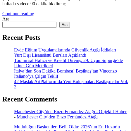
haftada sadece 90 dakikalık direnç…
Continue reading
Ara
Ara
Recent Posts
Evde Eğitim Uygulamalarında Güvenlik Açığı İddiaları
Yurt Dışı Lisansüstü Bursları Açıklandı
Toplumsal Hafıza ve Kreatif Direniş: 29. Uçan Süpürge’de
İkinci Gün Metrikleri
İtalya’dan Son Dakika Bombası! Beşiktaş’tan Vincenzo
Italiano’ya Çılgın Teklif
42 Maslak ArtPlatform’da Yeni Buluşmalar: Rastlaşmalar Vol.
2
Recent Comments
Manchester City’den Enzo Fernández Atağı - Objektif Haber
-
Manchester City’den Enzo Fernández Atağı
Mutluluğun Başkentleri Belli Oldu: 2026’nın En Huzurlu