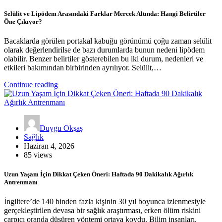
Selülit ve Lipödem Arasındaki Farklar Mercek Altında: Hangi Belirtiler
Öne Çıkıyor?
Bacaklarda görülen portakal kabuğu görünümü çoğu zaman selülit
olarak değerlendirilse de bazı durumlarda bunun nedeni lipödem
olabilir. Benzer belirtiler gösterebilen bu iki durum, nedenleri ve
etkileri bakımından birbirinden ayrılıyor. Selülit,…
Continue reading
Duygu Okşaş
Sağlık
Haziran 4, 2026
85 views
Uzun Yaşam İçin Dikkat Çeken Öneri: Haftada 90 Dakikalık Ağırlık
Antrenmanı
İngiltere’de 140 binden fazla kişinin 30 yıl boyunca izlenmesiyle
gerçekleştirilen devasa bir sağlık araştırması, erken ölüm riskini
çarpıcı oranda düşüren yöntemi ortaya koydu. Bilim insanları,