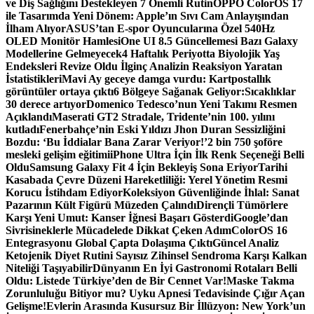
ve Diş Sağlığını Destekleyen 7 Önemli Rutin
OPPO ColorOS 17
ile Tasarımda Yeni Dönem: Apple’ın Sıvı Cam Anlayışından
İlham Alıyor
ASUS’tan E-spor Oyuncularına Özel 540Hz
OLED Monitör Hamlesi
One UI 8.5 Güncellemesi Bazı Galaxy
Modellerine Gelmeyecek
4 Haftalık Periyotta Biyolojik Yaş
Endeksleri Revize Oldu İlginç Analizin Reaksiyon Yaratan
İstatistikleri
Mavi Ay geceye damga vurdu: Kartpostallık
görüntüler ortaya çıktı
6 Bölgeye Sağanak Geliyor:Sıcaklıklar
30 derece artıyor
Domenico Tedesco’nun Yeni Takımı Resmen
Açıklandı
Maserati GT2 Stradale, Tridente’nin 100. yılını
kutladı
Fenerbahçe’nin Eski Yıldızı Jhon Duran Sessizliğini
Bozdu: ‘Bu İddialar Bana Zarar Veriyor!’
2 bin 750 şoföre
mesleki gelişim eğitimi
iPhone Ultra İçin İlk Renk Seçeneği Belli
Oldu
Samsung Galaxy Fit 4 İçin Bekleyiş Sona Eriyor
Tarihi
Kasabada Çevre Düzeni Hareketliliği: Yerel Yönetim Resmi
Korucu İstihdam Ediyor
Koleksiyon Güvenliğinde İhlal: Sanat
Pazarının Kült Figürü Müzeden Çalındı
Dirençli Tümörlere
Karşı Yeni Umut: Kanser İğnesi Başarı Gösterdi
Google’dan
Sivrisineklerle Mücadelede Dikkat Çeken Adım
ColorOS 16
Entegrasyonu Global Çapta Dolaşıma Çıktı
Güncel Analiz
Ketojenik Diyet Rutini Sayısız Zihinsel Sendroma Karşı Kalkan
Niteliği Taşıyabilir
Dünyanın En İyi Gastronomi Rotaları Belli
Oldu: Listede Türkiye’den de Bir Cennet Var!
Maske Takma
Zorunluluğu Bitiyor mu? Uyku Apnesi Tedavisinde Çığır Açan
Gelişme!
Evlerin Arasında Kusursuz Bir İllüzyon: New York’un