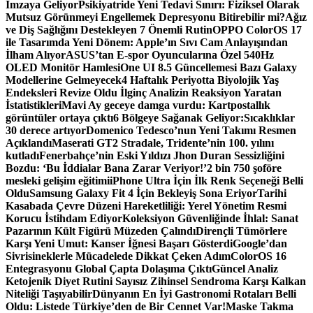
İmzaya Geliyor
Psikiyatride Yeni Tedavi Sınırı: Fiziksel Olarak
Mutsuz Görünmeyi Engellemek Depresyonu Bitirebilir mi?
Ağız
ve Diş Sağlığını Destekleyen 7 Önemli Rutin
OPPO ColorOS 17
ile Tasarımda Yeni Dönem: Apple’ın Sıvı Cam Anlayışından
İlham Alıyor
ASUS’tan E-spor Oyuncularına Özel 540Hz
OLED Monitör Hamlesi
One UI 8.5 Güncellemesi Bazı Galaxy
Modellerine Gelmeyecek
4 Haftalık Periyotta Biyolojik Yaş
Endeksleri Revize Oldu İlginç Analizin Reaksiyon Yaratan
İstatistikleri
Mavi Ay geceye damga vurdu: Kartpostallık
görüntüler ortaya çıktı
6 Bölgeye Sağanak Geliyor:Sıcaklıklar
30 derece artıyor
Domenico Tedesco’nun Yeni Takımı Resmen
Açıklandı
Maserati GT2 Stradale, Tridente’nin 100. yılını
kutladı
Fenerbahçe’nin Eski Yıldızı Jhon Duran Sessizliğini
Bozdu: ‘Bu İddialar Bana Zarar Veriyor!’
2 bin 750 şoföre
mesleki gelişim eğitimi
iPhone Ultra İçin İlk Renk Seçeneği Belli
Oldu
Samsung Galaxy Fit 4 İçin Bekleyiş Sona Eriyor
Tarihi
Kasabada Çevre Düzeni Hareketliliği: Yerel Yönetim Resmi
Korucu İstihdam Ediyor
Koleksiyon Güvenliğinde İhlal: Sanat
Pazarının Kült Figürü Müzeden Çalındı
Dirençli Tümörlere
Karşı Yeni Umut: Kanser İğnesi Başarı Gösterdi
Google’dan
Sivrisineklerle Mücadelede Dikkat Çeken Adım
ColorOS 16
Entegrasyonu Global Çapta Dolaşıma Çıktı
Güncel Analiz
Ketojenik Diyet Rutini Sayısız Zihinsel Sendroma Karşı Kalkan
Niteliği Taşıyabilir
Dünyanın En İyi Gastronomi Rotaları Belli
Oldu: Listede Türkiye’den de Bir Cennet Var!
Maske Takma