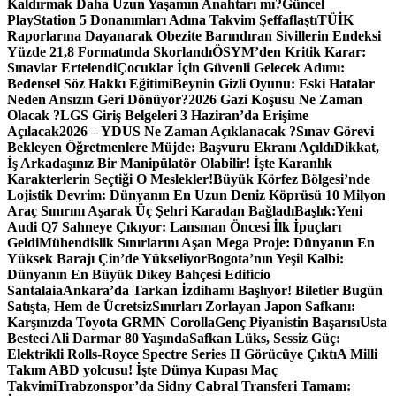
Kaldırmak Daha Uzun Yaşamın Anahtarı mı?
Güncel
PlayStation 5 Donanımları Adına Takvim Şeffaflaştı
TÜİK
Raporlarına Dayanarak Obezite Barındıran Sivillerin Endeksi
Yüzde 21,8 Formatında Skorlandı
ÖSYM’den Kritik Karar:
Sınavlar Ertelendi
Çocuklar İçin Güvenli Gelecek Adımı:
Bedensel Söz Hakkı Eğitimi
Beynin Gizli Oyunu: Eski Hatalar
Neden Ansızın Geri Dönüyor?
2026 Gazi Koşusu Ne Zaman
Olacak ?
LGS Giriş Belgeleri 3 Haziran’da Erişime
Açılacak
2026 – YDUS Ne Zaman Açıklanacak ?
Sınav Görevi
Bekleyen Öğretmenlere Müjde: Başvuru Ekranı Açıldı
Dikkat,
İş Arkadaşınız Bir Manipülatör Olabilir! İşte Karanlık
Karakterlerin Seçtiği O Meslekler!
Büyük Körfez Bölgesi’nde
Lojistik Devrim: Dünyanın En Uzun Deniz Köprüsü 10 Milyon
Araç Sınırını Aşarak Üç Şehri Karadan Bağladı
Başlık:Yeni
Audi Q7 Sahneye Çıkıyor: Lansman Öncesi İlk İpuçları
Geldi
Mühendislik Sınırlarını Aşan Mega Proje: Dünyanın En
Yüksek Barajı Çin’de Yükseliyor
Bogota’nın Yeşil Kalbi:
Dünyanın En Büyük Dikey Bahçesi Edificio
Santalaia
Ankara’da Tarkan İzdihamı Başlıyor! Biletler Bugün
Satışta, Hem de Ücretsiz
Sınırları Zorlayan Japon Safkanı:
Karşınızda Toyota GRMN Corolla
Genç Piyanistin Başarısı
Usta
Besteci Ali Darmar 80 Yaşında
Safkan Lüks, Sessiz Güç:
Elektrikli Rolls-Royce Spectre Series II Görücüye Çıktı
A Milli
Takım ABD yolcusu! İşte Dünya Kupası Maç
Takvimi
Trabzonspor’da Sidny Cabral Transferi Tamam: