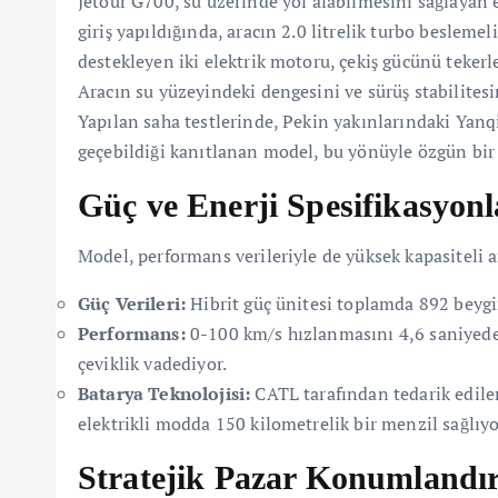
Jetour G700, su üzerinde yol alabilmesini sağlayan 
giriş yapıldığında, aracın 2.0 litrelik turbo beslemeli
destekleyen iki elektrik motoru, çekiş gücünü teker
Aracın su yüzeyindeki dengesini ve sürüş stabilitesin
Yapılan saha testlerinde, Pekin yakınlarındaki Yanqi 
geçebildiği kanıtlanan model, bu yönüyle özgün bir 
Güç ve Enerji Spesifikasyonl
Model, performans verileriyle de yüksek kapasiteli a
Güç Verileri:
Hibrit güç ünitesi toplamda 892 beygi
Performans:
0-100 km/s hızlanmasını 4,6 saniyede 
çeviklik vadediyor.
Batarya Teknolojisi:
CATL tarafından tedarik edile
elektrikli modda 150 kilometrelik bir menzil sağlıyo
Stratejik Pazar Konumlandı