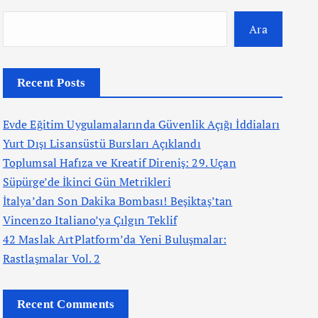
Ara
Recent Posts
Evde Eğitim Uygulamalarında Güvenlik Açığı İddiaları
Yurt Dışı Lisansüstü Bursları Açıklandı
Toplumsal Hafıza ve Kreatif Direniş: 29. Uçan
Süpürge’de İkinci Gün Metrikleri
İtalya’dan Son Dakika Bombası! Beşiktaş’tan
Vincenzo Italiano’ya Çılgın Teklif
42 Maslak ArtPlatform’da Yeni Buluşmalar:
Rastlaşmalar Vol. 2
Recent Comments