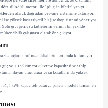
entegre pervane sistemleriyle donatıldı. Su ortamına
 dört silindirli motoru ile “plug-in hibrit” yapıyı
leklerden alarak doğrudan pervane sistemine aktarıyor.
i ise yüksek hassasiyetli bir jiroskop sistemi yönetiyor.
Gölü gibi geniş su kütlelerini verimli bir şekilde
mühendislik çalışması olarak öne çıkıyor.
arı
razi araçları sınıfında iddialı bir konumda bulunuyor:
r güç ve 1.135 Nm tork üretme kapasitesine sahip.
tamamlayan araç, arazi ve su koşullarında yüksek
n 31,4 kWh kapasiteli batarya paketi, modele tamamen
r.
rması