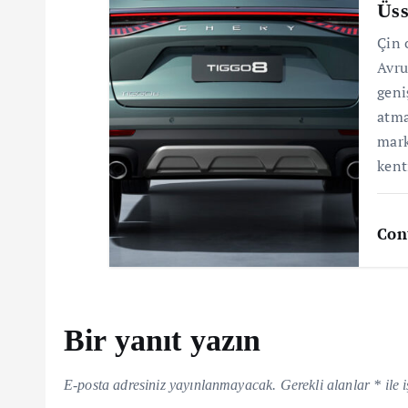
Üss
Çin 
Avru
geni
atma
mark
ken
Con
Bir yanıt yazın
E-posta adresiniz yayınlanmayacak.
Gerekli alanlar
*
ile 