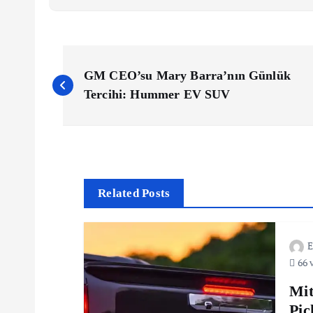
Y
GM CEO’su Mary Barra’nın Günlük
a
Tercihi: Hummer EV SUV
z
ı
Related Posts
g
E
e
66 
z
Mit
Pic