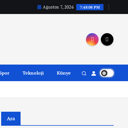
Ağustos 7, 2026
7:48:09 PM
Spor
Teknoloji
Künye
Ara