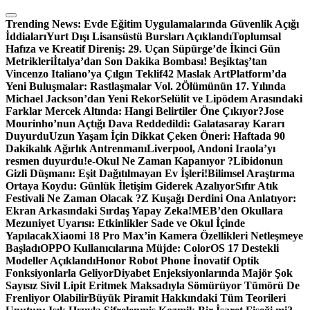
Skip
to
Trending News:
Evde Eğitim Uygulamalarında Güvenlik Açığı
content
İddiaları
Yurt Dışı Lisansüstü Bursları Açıklandı
Toplumsal
Hafıza ve Kreatif Direniş: 29. Uçan Süpürge’de İkinci Gün
Metrikleri
İtalya’dan Son Dakika Bombası! Beşiktaş’tan
Vincenzo Italiano’ya Çılgın Teklif
42 Maslak ArtPlatform’da
Yeni Buluşmalar: Rastlaşmalar Vol. 2
Ölümünün 17. Yılında
Michael Jackson’dan Yeni Rekor
Selülit ve Lipödem Arasındaki
Farklar Mercek Altında: Hangi Belirtiler Öne Çıkıyor?
Jose
Mourinho’nun Açtığı Dava Reddedildi: Galatasaray Kararı
Duyurdu
Uzun Yaşam İçin Dikkat Çeken Öneri: Haftada 90
Dakikalık Ağırlık Antrenmanı
Liverpool, Andoni Iraola’yı
resmen duyurdu!
e-Okul Ne Zaman Kapanıyor ?
Libidonun
Gizli Düşmanı: Eşit Dağıtılmayan Ev İşleri!
Bilimsel Araştırma
Ortaya Koydu: Günlük İletişim Giderek Azalıyor
Sıfır Atık
Festivali Ne Zaman Olacak ?
Z Kuşağı Derdini Ona Anlatıyor:
Ekran Arkasındaki Sırdaş Yapay Zeka!
MEB’den Okullara
Mezuniyet Uyarısı: Etkinlikler Sade ve Okul İçinde
Yapılacak
Xiaomi 18 Pro Max’in Kamera Özellikleri Netleşmeye
Başladı
OPPO Kullanıcılarına Müjde: ColorOS 17 Destekli
Modeller Açıklandı
Honor Robot Phone İnovatif Optik
Fonksiyonlarla Geliyor
Diyabet Enjeksiyonlarında Majör Şok
Sayısız Sivil Lipit Eritmek Maksadıyla Sömürüyor Tümörü De
Frenliyor Olabilir
Büyük Piramit Hakkındaki Tüm Teorileri