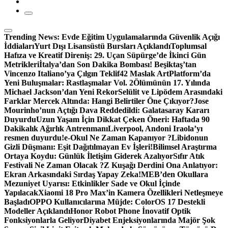
Trending News:
Evde Eğitim Uygulamalarında Güvenlik Açığı
İddiaları
Yurt Dışı Lisansüstü Bursları Açıklandı
Toplumsal
Hafıza ve Kreatif Direniş: 29. Uçan Süpürge’de İkinci Gün
Metrikleri
İtalya’dan Son Dakika Bombası! Beşiktaş’tan
Vincenzo Italiano’ya Çılgın Teklif
42 Maslak ArtPlatform’da
Yeni Buluşmalar: Rastlaşmalar Vol. 2
Ölümünün 17. Yılında
Michael Jackson’dan Yeni Rekor
Selülit ve Lipödem Arasındaki
Farklar Mercek Altında: Hangi Belirtiler Öne Çıkıyor?
Jose
Mourinho’nun Açtığı Dava Reddedildi: Galatasaray Kararı
Duyurdu
Uzun Yaşam İçin Dikkat Çeken Öneri: Haftada 90
Dakikalık Ağırlık Antrenmanı
Liverpool, Andoni Iraola’yı
resmen duyurdu!
e-Okul Ne Zaman Kapanıyor ?
Libidonun
Gizli Düşmanı: Eşit Dağıtılmayan Ev İşleri!
Bilimsel Araştırma
Ortaya Koydu: Günlük İletişim Giderek Azalıyor
Sıfır Atık
Festivali Ne Zaman Olacak ?
Z Kuşağı Derdini Ona Anlatıyor:
Ekran Arkasındaki Sırdaş Yapay Zeka!
MEB’den Okullara
Mezuniyet Uyarısı: Etkinlikler Sade ve Okul İçinde
Yapılacak
Xiaomi 18 Pro Max’in Kamera Özellikleri Netleşmeye
Başladı
OPPO Kullanıcılarına Müjde: ColorOS 17 Destekli
Modeller Açıklandı
Honor Robot Phone İnovatif Optik
Fonksiyonlarla Geliyor
Diyabet Enjeksiyonlarında Majör Şok