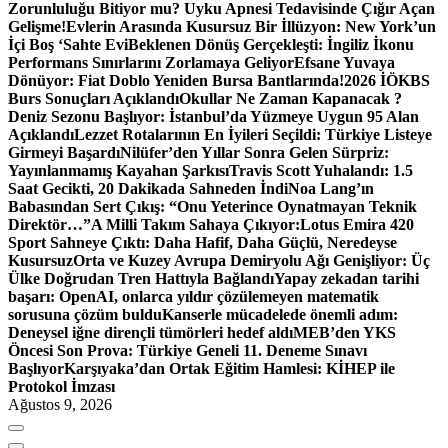
Zorunluluğu Bitiyor mu? Uyku Apnesi Tedavisinde Çığır Açan
Gelişme!
Evlerin Arasında Kusursuz Bir İllüzyon: New York’un
İçi Boş ‘Sahte Evi
Beklenen Dönüş Gerçekleşti: İngiliz İkonu
Performans Sınırlarını Zorlamaya Geliyor
Efsane Yuvaya
Dönüyor: Fiat Doblo Yeniden Bursa Bantlarında!
2026 İÖKBS
Burs Sonuçları Açıklandı
Okullar Ne Zaman Kapanacak ?
Deniz Sezonu Başlıyor: İstanbul’da Yüzmeye Uygun 95 Alan
Açıklandı
Lezzet Rotalarının En İyileri Seçildi: Türkiye Listeye
Girmeyi Başardı
Nilüfer’den Yıllar Sonra Gelen Sürpriz:
Yayınlanmamış Kayahan Şarkısı
Travis Scott Yuhalandı: 1.5
Saat Gecikti, 20 Dakikada Sahneden İndi
Noa Lang’ın
Babasından Sert Çıkış: “Onu Yeterince Oynatmayan Teknik
Direktör…”
A Milli Takım Sahaya Çıkıyor:
Lotus Emira 420
Sport Sahneye Çıktı: Daha Hafif, Daha Güçlü, Neredeyse
Kusursuz
Orta ve Kuzey Avrupa Demiryolu Ağı Genişliyor: Üç
Ülke Doğrudan Tren Hattıyla Bağlandı
Yapay zekadan tarihi
başarı: OpenAI, onlarca yıldır çözülemeyen matematik
sorusuna çözüm buldu
Kanserle mücadelede önemli adım:
Deneysel iğne dirençli tümörleri hedef aldı
MEB’den YKS
Öncesi Son Prova: Türkiye Geneli 11. Deneme Sınavı
Başlıyor
Karşıyaka’dan Ortak Eğitim Hamlesi: KİHEP ile
Protokol İmzası
Ağustos 9, 2026