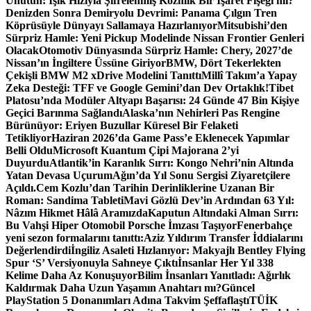
Unutun: Işık Hızıyla Şifrelenmiş Kozmik Bir İşaret Fişeği mi?
Denizden Sonra Demiryolu Devrimi: Panama Çılgın Tren
Köprüsüyle Dünyayı Sallamaya Hazırlanıyor
Mitsubishi’den
Sürpriz Hamle: Yeni Pickup Modelinde Nissan Frontier Genleri
Olacak
Otomotiv Dünyasında Sürpriz Hamle: Chery, 2027’de
Nissan’ın İngiltere Üssüne Giriyor
BMW, Dört Tekerlekten
Çekişli BMW M2 xDrive Modelini Tanıttı
Millî Takım’a Yapay
Zeka Desteği: TFF ve Google Gemini’dan Dev Ortaklık!
Tibet
Platosu’nda Modüler Altyapı Başarısı: 24 Günde 47 Bin Kişiye
Geçici Barınma Sağlandı
Alaska’nın Nehirleri Pas Rengine
Bürünüyor: Eriyen Buzullar Küresel Bir Felaketi
Tetikliyor
Haziran 2026’da Game Pass’e Eklenecek Yapımlar
Belli Oldu
Microsoft Kuantum Çipi Majorana 2’yi
Duyurdu
Atlantik’in Karanlık Sırrı: Kongo Nehri’nin Altında
Yatan Devasa Uçurum
Ağın’da Yıl Sonu Sergisi Ziyaretçilere
Açıldı.
Cem Kozlu’dan Tarihin Derinliklerine Uzanan Bir
Roman: Sandima Tableti
Mavi Gözlü Dev’in Ardından 63 Yıl:
Nâzım Hikmet Hâlâ Aramızda
Kaputun Altındaki Alman Sırrı:
Bu Vahşi Hiper Otomobil Porsche İmzası Taşıyor
Fenerbahçe
yeni sezon formalarını tanıttı:
Aziz Yıldırım Transfer İddialarını
Değerlendirdi
İngiliz Asaleti Hızlanıyor: Makyajlı Bentley Flying
Spur ‘S’ Versiyonuyla Sahneye Çıktı
İnsanlar Her Yıl 338
Kelime Daha Az Konuşuyor
Bilim İnsanları Yanıtladı: Ağırlık
Kaldırmak Daha Uzun Yaşamın Anahtarı mı?
Güncel
PlayStation 5 Donanımları Adına Takvim Şeffaflaştı
TÜİK