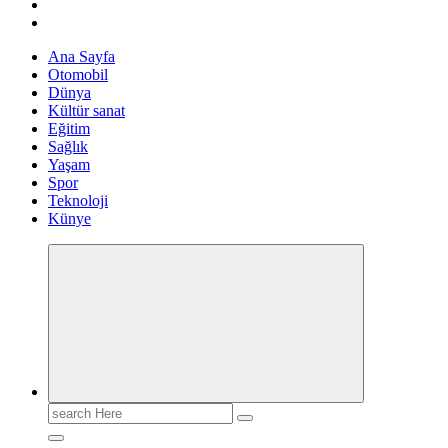
Ana Sayfa
Otomobil
Dünya
Kültür sanat
Eğitim
Sağlık
Yaşam
Spor
Teknoloji
Künye
Search
for: