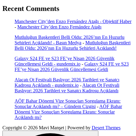
Recent Comments
Manchester City’den Enzo Fernández Atağı - Objektif Haber
-
Manchester City’den Enzo Fernández Atağı
Mutluluğun Başkentleri Belli Oldu: 2026’nın En Huzurlu
Şehirleri Açıklandı! - Basın Medya
-
Mutluluğun Başkentleri
Belli Oldu: 2026’nın En Huzurlu Şehirleri Açıklandı!
Galaxy S24 FE ve S23 FE’ye Nisan 2026 Güvenlik
Güncellemesi Geldi - gundemix.io
-
Galaxy S24 FE ve S23
FE’ye Nisan 2026 Güvenlik Güncellemesi Geldi
Alaçatı Ot Festivali Başlıyor: 2026 Tarihleri ve Sanatçı
Kadrosu Açıklandı - gundemix.io
-
Alaçatı Ot Festivali
Başlıyor: 2026 Tarihleri ve Sanatçı Kadrosu Açıklandı
AÖF Bahar Dönemi Vize Sonuçları Sorgulama Ekranı:
Sonuçlar Açıklandı mı? – Gündem Çizgisi
-
AÖF Bahar
Dönemi Vize Sonuçları Sorgulama Ekranı: Sonuçlar
Açıklandı mı?
Copyright © 2026 Mavi Manşet | Powered by
Desert Themes