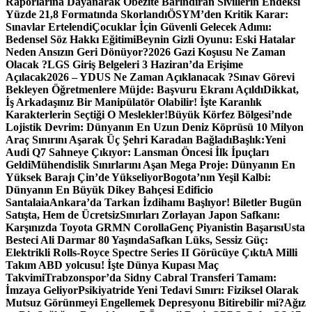
Raporlarına Dayanarak Obezite Barındıran Sivillerin Endeksi
Yüzde 21,8 Formatında Skorlandı
ÖSYM’den Kritik Karar:
Sınavlar Ertelendi
Çocuklar İçin Güvenli Gelecek Adımı:
Bedensel Söz Hakkı Eğitimi
Beynin Gizli Oyunu: Eski Hatalar
Neden Ansızın Geri Dönüyor?
2026 Gazi Koşusu Ne Zaman
Olacak ?
LGS Giriş Belgeleri 3 Haziran’da Erişime
Açılacak
2026 – YDUS Ne Zaman Açıklanacak ?
Sınav Görevi
Bekleyen Öğretmenlere Müjde: Başvuru Ekranı Açıldı
Dikkat,
İş Arkadaşınız Bir Manipülatör Olabilir! İşte Karanlık
Karakterlerin Seçtiği O Meslekler!
Büyük Körfez Bölgesi’nde
Lojistik Devrim: Dünyanın En Uzun Deniz Köprüsü 10 Milyon
Araç Sınırını Aşarak Üç Şehri Karadan Bağladı
Başlık:Yeni
Audi Q7 Sahneye Çıkıyor: Lansman Öncesi İlk İpuçları
Geldi
Mühendislik Sınırlarını Aşan Mega Proje: Dünyanın En
Yüksek Barajı Çin’de Yükseliyor
Bogota’nın Yeşil Kalbi:
Dünyanın En Büyük Dikey Bahçesi Edificio
Santalaia
Ankara’da Tarkan İzdihamı Başlıyor! Biletler Bugün
Satışta, Hem de Ücretsiz
Sınırları Zorlayan Japon Safkanı:
Karşınızda Toyota GRMN Corolla
Genç Piyanistin Başarısı
Usta
Besteci Ali Darmar 80 Yaşında
Safkan Lüks, Sessiz Güç:
Elektrikli Rolls-Royce Spectre Series II Görücüye Çıktı
A Milli
Takım ABD yolcusu! İşte Dünya Kupası Maç
Takvimi
Trabzonspor’da Sidny Cabral Transferi Tamam:
İmzaya Geliyor
Psikiyatride Yeni Tedavi Sınırı: Fiziksel Olarak
Mutsuz Görünmeyi Engellemek Depresyonu Bitirebilir mi?
Ağız