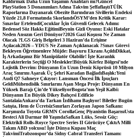
Kaldırmak Daha Uzun Yaşamın Anahtarı mı?
Güncel
PlayStation 5 Donanımları Adına Takvim Şeffaflaştı
TÜİK
Raporlarına Dayanarak Obezite Barındıran Sivillerin Endeksi
Yüzde 21,8 Formatında Skorlandı
ÖSYM’den Kritik Karar:
Sınavlar Ertelendi
Çocuklar İçin Güvenli Gelecek Adımı:
Bedensel Söz Hakkı Eğitimi
Beynin Gizli Oyunu: Eski Hatalar
Neden Ansızın Geri Dönüyor?
2026 Gazi Koşusu Ne Zaman
Olacak ?
LGS Giriş Belgeleri 3 Haziran’da Erişime
Açılacak
2026 – YDUS Ne Zaman Açıklanacak ?
Sınav Görevi
Bekleyen Öğretmenlere Müjde: Başvuru Ekranı Açıldı
Dikkat,
İş Arkadaşınız Bir Manipülatör Olabilir! İşte Karanlık
Karakterlerin Seçtiği O Meslekler!
Büyük Körfez Bölgesi’nde
Lojistik Devrim: Dünyanın En Uzun Deniz Köprüsü 10 Milyon
Araç Sınırını Aşarak Üç Şehri Karadan Bağladı
Başlık:Yeni
Audi Q7 Sahneye Çıkıyor: Lansman Öncesi İlk İpuçları
Geldi
Mühendislik Sınırlarını Aşan Mega Proje: Dünyanın En
Yüksek Barajı Çin’de Yükseliyor
Bogota’nın Yeşil Kalbi:
Dünyanın En Büyük Dikey Bahçesi Edificio
Santalaia
Ankara’da Tarkan İzdihamı Başlıyor! Biletler Bugün
Satışta, Hem de Ücretsiz
Sınırları Zorlayan Japon Safkanı:
Karşınızda Toyota GRMN Corolla
Genç Piyanistin Başarısı
Usta
Besteci Ali Darmar 80 Yaşında
Safkan Lüks, Sessiz Güç:
Elektrikli Rolls-Royce Spectre Series II Görücüye Çıktı
A Milli
Takım ABD yolcusu! İşte Dünya Kupası Maç
Takvimi
Trabzonspor’da Sidny Cabral Transferi Tamam: