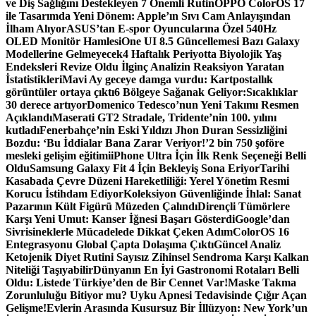
ve Diş Sağlığını Destekleyen 7 Önemli Rutin
OPPO ColorOS 17
ile Tasarımda Yeni Dönem: Apple’ın Sıvı Cam Anlayışından
İlham Alıyor
ASUS’tan E-spor Oyuncularına Özel 540Hz
OLED Monitör Hamlesi
One UI 8.5 Güncellemesi Bazı Galaxy
Modellerine Gelmeyecek
4 Haftalık Periyotta Biyolojik Yaş
Endeksleri Revize Oldu İlginç Analizin Reaksiyon Yaratan
İstatistikleri
Mavi Ay geceye damga vurdu: Kartpostallık
görüntüler ortaya çıktı
6 Bölgeye Sağanak Geliyor:Sıcaklıklar
30 derece artıyor
Domenico Tedesco’nun Yeni Takımı Resmen
Açıklandı
Maserati GT2 Stradale, Tridente’nin 100. yılını
kutladı
Fenerbahçe’nin Eski Yıldızı Jhon Duran Sessizliğini
Bozdu: ‘Bu İddialar Bana Zarar Veriyor!’
2 bin 750 şoföre
mesleki gelişim eğitimi
iPhone Ultra İçin İlk Renk Seçeneği Belli
Oldu
Samsung Galaxy Fit 4 İçin Bekleyiş Sona Eriyor
Tarihi
Kasabada Çevre Düzeni Hareketliliği: Yerel Yönetim Resmi
Korucu İstihdam Ediyor
Koleksiyon Güvenliğinde İhlal: Sanat
Pazarının Kült Figürü Müzeden Çalındı
Dirençli Tümörlere
Karşı Yeni Umut: Kanser İğnesi Başarı Gösterdi
Google’dan
Sivrisineklerle Mücadelede Dikkat Çeken Adım
ColorOS 16
Entegrasyonu Global Çapta Dolaşıma Çıktı
Güncel Analiz
Ketojenik Diyet Rutini Sayısız Zihinsel Sendroma Karşı Kalkan
Niteliği Taşıyabilir
Dünyanın En İyi Gastronomi Rotaları Belli
Oldu: Listede Türkiye’den de Bir Cennet Var!
Maske Takma
Zorunluluğu Bitiyor mu? Uyku Apnesi Tedavisinde Çığır Açan
Gelişme!
Evlerin Arasında Kusursuz Bir İllüzyon: New York’un