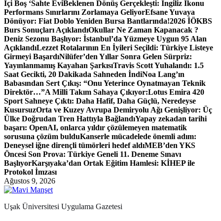
İçi Boş ‘Sahte Evi
Beklenen Dönüş Gerçekleşti: İngiliz İkonu
Performans Sınırlarını Zorlamaya Geliyor
Efsane Yuvaya
Dönüyor: Fiat Doblo Yeniden Bursa Bantlarında!
2026 İÖKBS
Burs Sonuçları Açıklandı
Okullar Ne Zaman Kapanacak ?
Deniz Sezonu Başlıyor: İstanbul’da Yüzmeye Uygun 95 Alan
Açıklandı
Lezzet Rotalarının En İyileri Seçildi: Türkiye Listeye
Girmeyi Başardı
Nilüfer’den Yıllar Sonra Gelen Sürpriz:
Yayınlanmamış Kayahan Şarkısı
Travis Scott Yuhalandı: 1.5
Saat Gecikti, 20 Dakikada Sahneden İndi
Noa Lang’ın
Babasından Sert Çıkış: “Onu Yeterince Oynatmayan Teknik
Direktör…”
A Milli Takım Sahaya Çıkıyor:
Lotus Emira 420
Sport Sahneye Çıktı: Daha Hafif, Daha Güçlü, Neredeyse
Kusursuz
Orta ve Kuzey Avrupa Demiryolu Ağı Genişliyor: Üç
Ülke Doğrudan Tren Hattıyla Bağlandı
Yapay zekadan tarihi
başarı: OpenAI, onlarca yıldır çözülemeyen matematik
sorusuna çözüm buldu
Kanserle mücadelede önemli adım:
Deneysel iğne dirençli tümörleri hedef aldı
MEB’den YKS
Öncesi Son Prova: Türkiye Geneli 11. Deneme Sınavı
Başlıyor
Karşıyaka’dan Ortak Eğitim Hamlesi: KİHEP ile
Protokol İmzası
Ağustos 9, 2026
Uşak Üniversitesi Uygulama Gazetesi