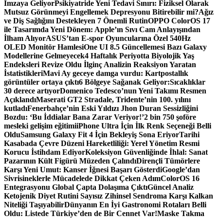
İmzaya Geliyor
Psikiyatride Yeni Tedavi Sınırı: Fiziksel Olarak
Mutsuz Görünmeyi Engellemek Depresyonu Bitirebilir mi?
Ağız
ve Diş Sağlığını Destekleyen 7 Önemli Rutin
OPPO ColorOS 17
ile Tasarımda Yeni Dönem: Apple’ın Sıvı Cam Anlayışından
İlham Alıyor
ASUS’tan E-spor Oyuncularına Özel 540Hz
OLED Monitör Hamlesi
One UI 8.5 Güncellemesi Bazı Galaxy
Modellerine Gelmeyecek
4 Haftalık Periyotta Biyolojik Yaş
Endeksleri Revize Oldu İlginç Analizin Reaksiyon Yaratan
İstatistikleri
Mavi Ay geceye damga vurdu: Kartpostallık
görüntüler ortaya çıktı
6 Bölgeye Sağanak Geliyor:Sıcaklıklar
30 derece artıyor
Domenico Tedesco’nun Yeni Takımı Resmen
Açıklandı
Maserati GT2 Stradale, Tridente’nin 100. yılını
kutladı
Fenerbahçe’nin Eski Yıldızı Jhon Duran Sessizliğini
Bozdu: ‘Bu İddialar Bana Zarar Veriyor!’
2 bin 750 şoföre
mesleki gelişim eğitimi
iPhone Ultra İçin İlk Renk Seçeneği Belli
Oldu
Samsung Galaxy Fit 4 İçin Bekleyiş Sona Eriyor
Tarihi
Kasabada Çevre Düzeni Hareketliliği: Yerel Yönetim Resmi
Korucu İstihdam Ediyor
Koleksiyon Güvenliğinde İhlal: Sanat
Pazarının Kült Figürü Müzeden Çalındı
Dirençli Tümörlere
Karşı Yeni Umut: Kanser İğnesi Başarı Gösterdi
Google’dan
Sivrisineklerle Mücadelede Dikkat Çeken Adım
ColorOS 16
Entegrasyonu Global Çapta Dolaşıma Çıktı
Güncel Analiz
Ketojenik Diyet Rutini Sayısız Zihinsel Sendroma Karşı Kalkan
Niteliği Taşıyabilir
Dünyanın En İyi Gastronomi Rotaları Belli
Oldu: Listede Türkiye’den de Bir Cennet Var!
Maske Takma