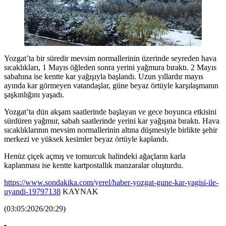
Yozgat’ta bir süredir mevsim normallerinin üzerinde seyreden hava
sıcaklıkları, 1 Mayıs öğleden sonra yerini yağmura bıraktı. 2 Mayıs
sabahına ise kentte kar yağışıyla başlandı. Uzun yıllardır mayıs
ayında kar görmeyen vatandaşlar, güne beyaz örtüyle karşılaşmanın
şaşkınlığını yaşadı.
Yozgat’ta dün akşam saatlerinde başlayan ve gece boyunca etkisini
sürdüren yağmur, sabah saatlerinde yerini kar yağışına bıraktı. Hava
sıcaklıklarının mevsim normallerinin altına düşmesiyle birlikte şehir
merkezi ve yüksek kesimler beyaz örtüyle kaplandı.
Henüz çiçek açmış ve tomurcuk halindeki ağaçların karla
kaplanması ise kentte kartpostallık manzaralar oluşturdu.
https://www.sondakika.com/yerel/haber-yozgat-gune-kar-yagisi-ile-
uyandi-19797138
KAYNAK
(03:05:2026/20:29)