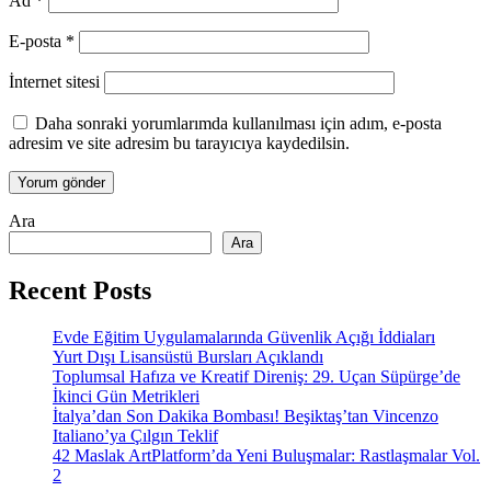
Ad
*
E-posta
*
İnternet sitesi
Daha sonraki yorumlarımda kullanılması için adım, e-posta
adresim ve site adresim bu tarayıcıya kaydedilsin.
Ara
Ara
Recent Posts
Evde Eğitim Uygulamalarında Güvenlik Açığı İddiaları
Yurt Dışı Lisansüstü Bursları Açıklandı
Toplumsal Hafıza ve Kreatif Direniş: 29. Uçan Süpürge’de
İkinci Gün Metrikleri
İtalya’dan Son Dakika Bombası! Beşiktaş’tan Vincenzo
Italiano’ya Çılgın Teklif
42 Maslak ArtPlatform’da Yeni Buluşmalar: Rastlaşmalar Vol.
2