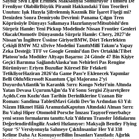
Sayısız Sivil Lipit Eritmek Maksadıyla Sömürüyor Tümörü De
Frenliyor Olabilir
Büyük Piramit Hakkındaki Tüm Teorileri
Unutun: Işık Hızıyla Şifrelenmiş Kozmik Bir İşaret Fişeği mi?
Denizden Sonra Demiryolu Devrimi: Panama Çılgın Tren
Köprüsüyle Dünyayı Sallamaya Hazırlanıyor
Mitsubishi’den
Sürpriz Hamle: Yeni Pickup Modelinde Nissan Frontier Genleri
Olacak
Otomotiv Dünyasında Sürpriz Hamle: Chery, 2027’de
Nissan’ın İngiltere Üssüne Giriyor
BMW, Dört Tekerlekten
Çekişli BMW M2 xDrive Modelini Tanıttı
Millî Takım’a Yapay
Zeka Desteği: TFF ve Google Gemini’dan Dev Ortaklık!
Tibet
Platosu’nda Modüler Altyapı Başarısı: 24 Günde 47 Bin Kişiye
Geçici Barınma Sağlandı
Alaska’nın Nehirleri Pas Rengine
Bürünüyor: Eriyen Buzullar Küresel Bir Felaketi
Tetikliyor
Haziran 2026’da Game Pass’e Eklenecek Yapımlar
Belli Oldu
Microsoft Kuantum Çipi Majorana 2’yi
Duyurdu
Atlantik’in Karanlık Sırrı: Kongo Nehri’nin Altında
Yatan Devasa Uçurum
Ağın’da Yıl Sonu Sergisi Ziyaretçilere
Açıldı.
Cem Kozlu’dan Tarihin Derinliklerine Uzanan Bir
Roman: Sandima Tableti
Mavi Gözlü Dev’in Ardından 63 Yıl:
Nâzım Hikmet Hâlâ Aramızda
Kaputun Altındaki Alman Sırrı:
Bu Vahşi Hiper Otomobil Porsche İmzası Taşıyor
Fenerbahçe
yeni sezon formalarını tanıttı:
Aziz Yıldırım Transfer İddialarını
Değerlendirdi
İngiliz Asaleti Hızlanıyor: Makyajlı Bentley Flying
Spur ‘S’ Versiyonuyla Sahneye Çıktı
İnsanlar Her Yıl 338
Kelime Daha Az Konuşuyor
Bilim İnsanları Yanıtladı: Ağırlık