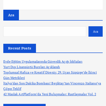
Ara
Ara
Recent Posts
Evde Eğitim Uygulamalarında Güvenlik Açığı İddiaları
Yurt Dışı Lisansüstü Bursları Açıklandı
Toplumsal Hafıza ve Kreatif Direniş: 29. Uçan Süpürge’de İkinci
Gün Metrikleri
İtalya’dan Son Dakika Bombası! Beşiktaş’tan Vincenzo Italiano’ya
Çılgın Teklif
42 Maslak ArtPlatform’da Yeni Buluşmalar: Rastlaşmalar Vol. 2