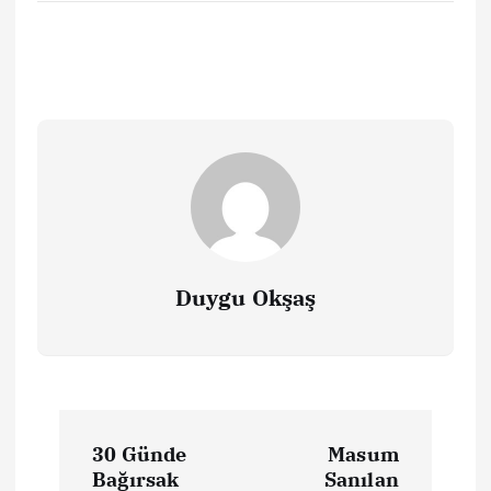
Duygu Okşaş
Y
30 Günde
Masum
a
Bağırsak
Sanılan