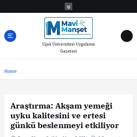
S
k
i
p
t
o
Uşak Üniversitesi Uygulama
c
Gazetesi
o
n
t
Home
e
n
t
Araştırma: Akşam yemeği
uyku kalitesini ve ertesi
günkü beslenmeyi etkiliyor