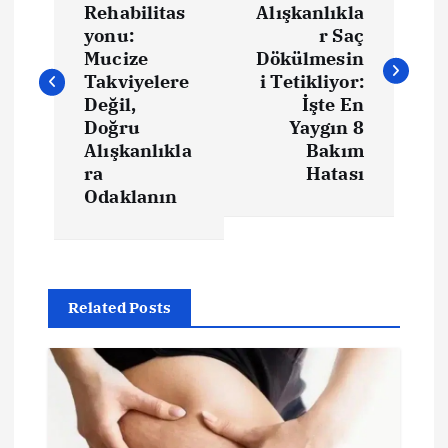
Rehabilitas
Alışkanlıkla
z
yonu:
r Saç
Mucize
Dökülmesin
ı
Takviyelere
i Tetikliyor:
Değil,
İşte En
Doğru
Yaygın 8
g
Alışkanlıkla
Bakım
ra
Hatası
e
Odaklanın
z
i
Related Posts
n
m
e