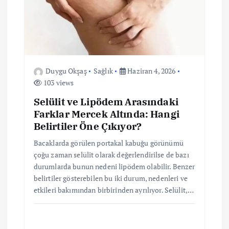
s
i
Duygu Okşaş
Sağlık
Haziran 4, 2026
103 views
Selülit ve Lipödem Arasındaki
Farklar Mercek Altında: Hangi
Belirtiler Öne Çıkıyor?
Bacaklarda görülen portakal kabuğu görünümü
çoğu zaman selülit olarak değerlendirilse de bazı
durumlarda bunun nedeni lipödem olabilir. Benzer
belirtiler gösterebilen bu iki durum, nedenleri ve
etkileri bakımından birbirinden ayrılıyor. Selülit,…